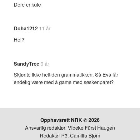
Dere er kule
Doha1212
11 år
Hei?
SandyTree
9 år
Skjønte ikke helt den grammatikken. Så Eva får
endelig være med å game med søskenparet?
Opphavsrett NRK © 2026
Ansvarlig redaktør: Vibeke Fürst Haugen
Redaktør P3: Camilla Bjørn