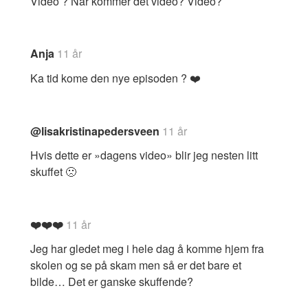
Video ? Når kommer det video? Video?
Anja
11 år
Ka tid kome den nye episoden ? ❤️
@lisakristinapedersveen
11 år
Hvis dette er »dagens video» blir jeg nesten litt
skuffet 🙁
❤️❤️❤️
11 år
Jeg har gledet meg i hele dag å komme hjem fra
skolen og se på skam men så er det bare et
bilde… Det er ganske skuffende?