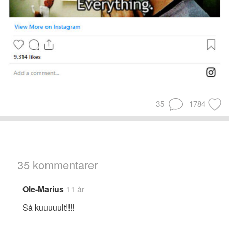
35
1784
35 kommentarer
Ole-Marius
11 år
Så kuuuuult!!!!