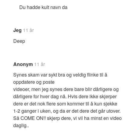
Du hadde kult navn da
Jeg
11 år
Deep
Anonym
11 år
Synes skam var sykt bra og veldig flinke til å
oppdatere og poste
videoer, men jeg synes dere bare blir dårligere og
dårligere for hver dag nå. Hvis dere ikke skjerper
dere er det nok flere som kommer til å kun sjekke
1-2 ganger i uken, og da er det dere det går utover.
Så COME ON!! skjerp dere, vi vil ha minst en video
daglig..