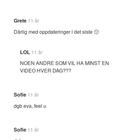
Grete
11 år
Dårlig med oppdateringer i det siste 🙁
LOL
11 år
NOEN ANDRE SOM VIL HA MINST EN
VIDEO HVER DAG???
Sofie
11 år
dgb eva, feel u
Sofie
11 år