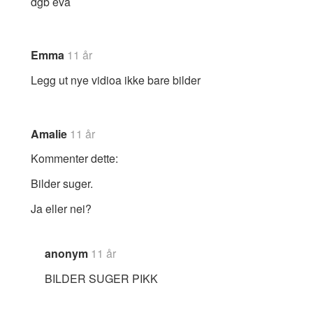
dgb eva
Emma
11 år
Legg ut nye vidioa ikke bare bilder
Amalie
11 år
Kommenter dette:
Bilder suger.
Ja eller nei?
anonym
11 år
BILDER SUGER PIKK