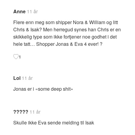
Anne
11 år
Flere enn meg som shipper Nora & William og litt
Chris & Isak? Men herregud synes han Chris er en
skikkelig type som ikke fortjener noe godhet i det
hele tatt… Shopper Jonas & Eva 4 ever! ?
1
Lol
11 år
Jonas er i «some deep shit»
?????
11 år
Skulle ikke Eva sende melding til Isak