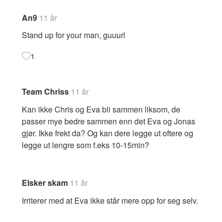
An9
11 år
Stand up for your man, guuurl
1
Team Chriss
11 år
Kan ikke Chris og Eva bli sammen liksom, de
passer mye bedre sammen enn det Eva og Jonas
gjør. Ikke frekt da? Og kan dere legge ut oftere og
legge ut lengre som f.eks 10-15min?
Elsker skam
11 år
Irriterer med at Eva ikke står mere opp for seg selv.