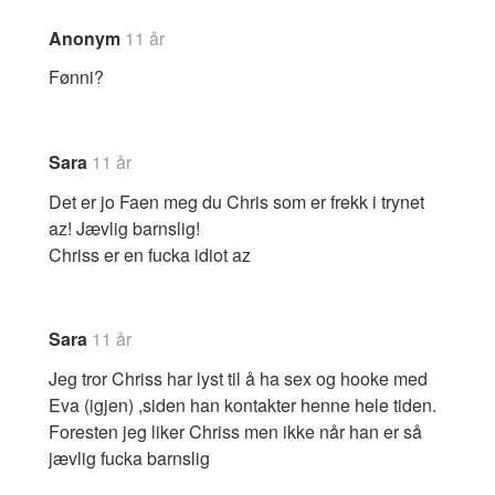
Anonym
11 år
Fønni?
Sara
11 år
Det er jo Faen meg du Chris som er frekk i trynet
az! Jævlig barnslig!
Chriss er en fucka idiot az
Sara
11 år
Jeg tror Chriss har lyst til å ha sex og hooke med
Eva (igjen) ,siden han kontakter henne hele tiden.
Foresten jeg liker Chriss men ikke når han er så
jævlig fucka barnslig