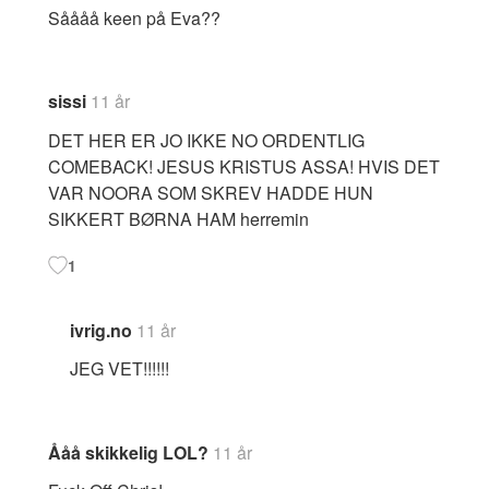
Såååå keen på Eva??
sissi
11 år
DET HER ER JO IKKE NO ORDENTLIG
COMEBACK! JESUS KRISTUS ASSA! HVIS DET
VAR NOORA SOM SKREV HADDE HUN
SIKKERT BØRNA HAM herremin
1
ivrig.no
11 år
JEG VET!!!!!!
Ååå skikkelig LOL?
11 år