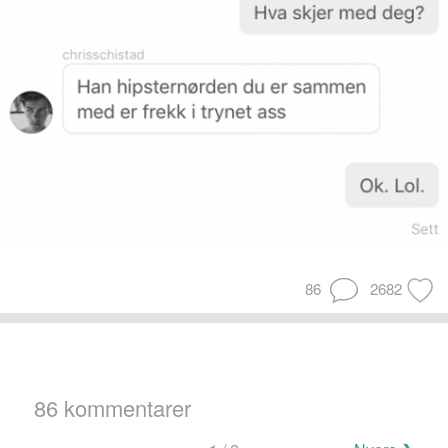
86
2682
86 kommentarer