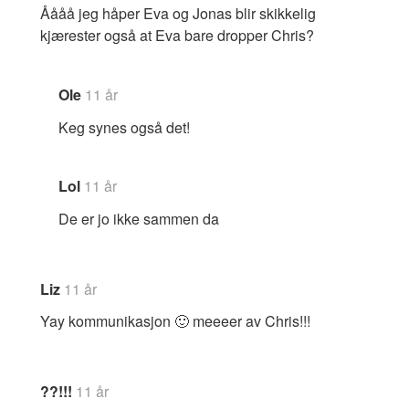
Åååå jeg håper Eva og Jonas blir skikkelig
kjærester også at Eva bare dropper Chris?
Ole
11 år
Keg synes også det!
Lol
11 år
De er jo ikke sammen da
Liz
11 år
Yay kommunikasjon 🙂 meeeer av Chris!!!
??!!!
11 år