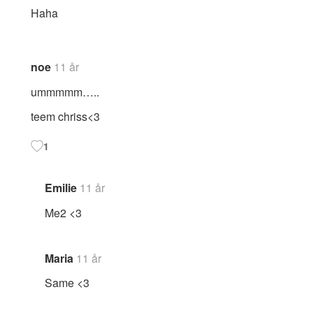
Haha
noe
11 år
ummmmm…..
teem chriss<3
1
Emilie
11 år
Me2 <3
Maria
11 år
Same <3