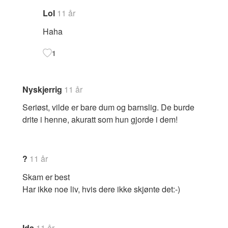
Lol
11 år
Haha
1
Nyskjerrig
11 år
Seriøst, vilde er bare dum og barnslig. De burde
drite i henne, akuratt som hun gjorde i dem!
?
11 år
Skam er best
Har ikke noe liv, hvis dere ikke skjønte det:-)
Ida
11 år