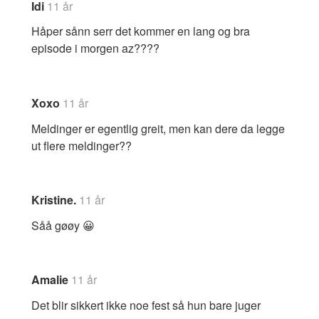
Idi
11 år
Håper sånn serr det kommer en lang og bra
episode i morgen az????
Xoxo
11 år
Meldinger er egentlig greit, men kan dere da legge
ut flere meldinger??
Kristine.
11 år
Såå gøøy 😀
Amalie
11 år
Det blir sikkert ikke noe fest så hun bare juger