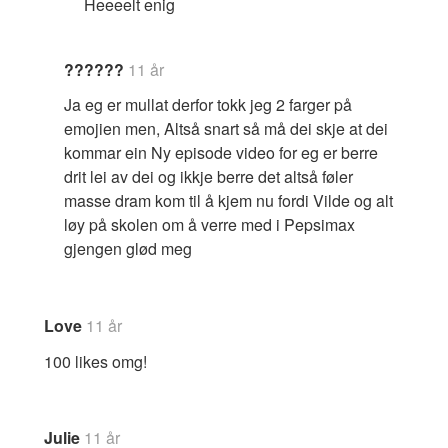
Heeeelt enig
??????
11 år
Ja eg er mullat derfor tokk jeg 2 farger på
emojien men, Altså snart så må dei skje at dei
kommar ein Ny episode video for eg er berre
drit lei av dei og ikkje berre det altså føler
masse dram kom til å kjem nu fordi Vilde og alt
løy på skolen om å verre med i Pepsimax
gjengen glød meg
Love
11 år
100 likes omg!
Julie
11 år