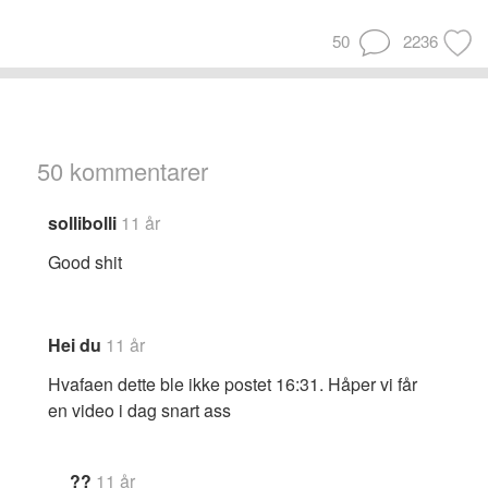
50
2236
50 kommentarer
sollibolli
11 år
Good shit
Hei du
11 år
Hvafaen dette ble ikke postet 16:31. Håper vi får
en video i dag snart ass
??
11 år