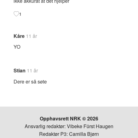
ikke akkurat at det hjelper
1
Kåre
11 år
YO
Stian
11 år
Dere er så søte
Opphavsrett NRK © 2026
Ansvarlig redaktør: Vibeke Fürst Haugen
Redaktør P3: Camilla Bjørn