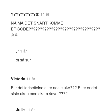
??????????!!!
11 år
NÅ MÅ DET SNART KOMME
EPISODE????????????????????????????????
☠☠
,
11 år
oi så sur
Victoria
11 år
Blir det fortsettelse etter neste uke??? Eller er det
siste uken med skam 4ever????
Julie
11 år