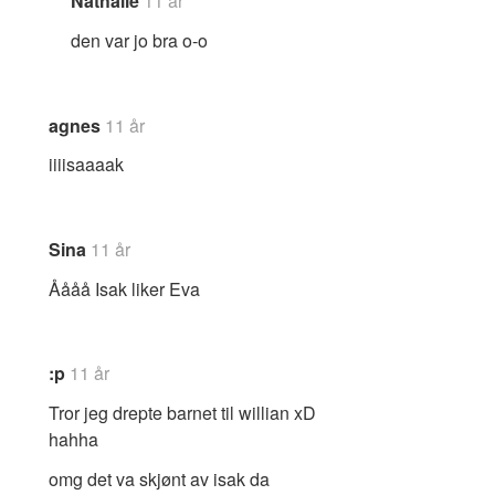
Nathalie
11 år
den var jo bra o-o
agnes
11 år
iiiisaaaak
Sina
11 år
Åååå Isak liker Eva
:p
11 år
Tror jeg drepte barnet til willian xD
hahha
omg det va skjønt av isak da