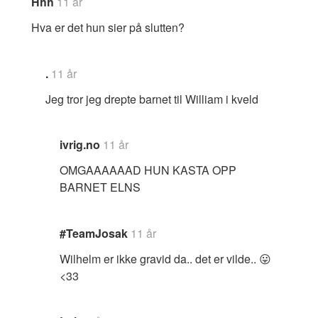
Hhh
11 år
Hva er det hun sier på slutten?
.
11 år
Jeg tror jeg drepte barnet til William i kveld
ivrig.no
11 år
OMGAAAAAAD HUN KASTA OPP
BARNET ELNS
#TeamJosak
11 år
Wilhelm er ikke gravid da.. det er vilde.. 😛
<33