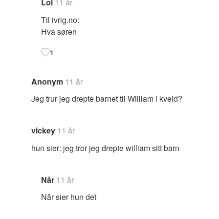
Lol
11 år
Til ivrig.no:
Hva søren
1
Anonym
11 år
Jeg trur jeg drepte barnet til William i kveld?
vickey
11 år
hun sier: jeg tror jeg drepte william sitt barn
Når
11 år
Når sier hun det