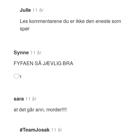
Julie
11 år
Les kommentarene du er ikke den eneste som
spør
Synne
11 år
FYFAEN SÅ JÆVLIG BRA
1
sara
11 år
at det går ann, morder!!!!
#TeamJosak
11 år