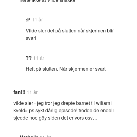
:P
11 år
Vilde sier det på slutten når skjermen blir
svart
??
11 år
Helt på slutten. Når skjermen er svart
fan!!!
11 år
vilde sier «jeg tror jeg drepte barnet til wiliam i
kveld» ps sykt dårlig episode!!trodde de endeli
sjedde noe göy siden det er vors osv…