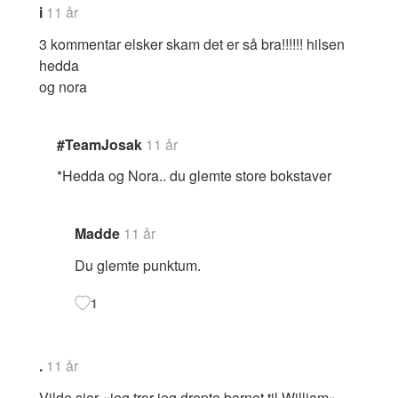
i
11 år
3 kommentar elsker skam det er så bra!!!!!! hilsen
hedda
og nora
#TeamJosak
11 år
*Hedda og Nora.. du glemte store bokstaver
Madde
11 år
Du glemte punktum.
1
.
11 år
Vilde sier «jeg tror jeg drepte barnet til William»