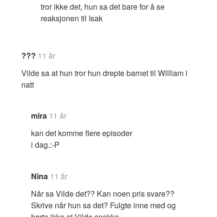
tror ikke det, hun sa det bare for å se
reaksjonen til Isak
???
11 år
Vilde sa at hun tror hun drepte barnet til William i
natt
mira
11 år
kan det komme flere episoder
i dag.:-P
Nina
11 år
Når sa Vilde det?? Kan noen pris svare??
Skrive når hun sa det? Fulgte inne med og
hørte ikke at Vilde snakka