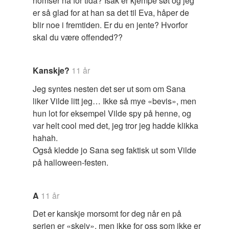
homser nå for tida? Isak er kjempe søt og jeg
er så glad for at han sa det til Eva, håper de
blir noe i fremtiden. Er du en jente? Hvorfor
skal du være offended??
Kanskje?
11 år
Jeg syntes nesten det ser ut som om Sana
liker Vilde litt jeg… Ikke så mye «bevis», men
hun lot for eksempel Vilde spy på henne, og
var helt cool med det, jeg tror jeg hadde klikka
hahah.
Også kledde jo Sana seg faktisk ut som Vilde
på halloween-festen.
A
11 år
Det er kanskje morsomt for deg når en på
serien er «skeiv», men ikke for oss som ikke er