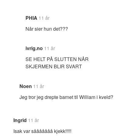
PHIA
11 år
Når sier hun det???
ivrig.no
11 år
SE HELT PÅ SLUTTEN NÅR
SKJERMEN BLIR SVART
Noen
11 år
Jeg tror jeg drepte barnet til William i kveld?
Ingrid
11 år
Isak var sååååååå kjekk!!!!!