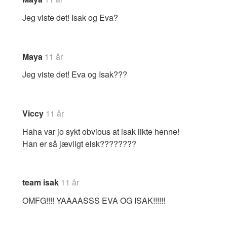
Jeg viste det! Isak og Eva?
Maya
11 år
Jeg viste det! Eva og Isak???
Viccy
11 år
Haha var jo sykt obvious at isak likte henne!
Han er så jævligt elsk????????
team isak
11 år
OMFG!!!! YAAAASSS EVA OG ISAK!!!!!!