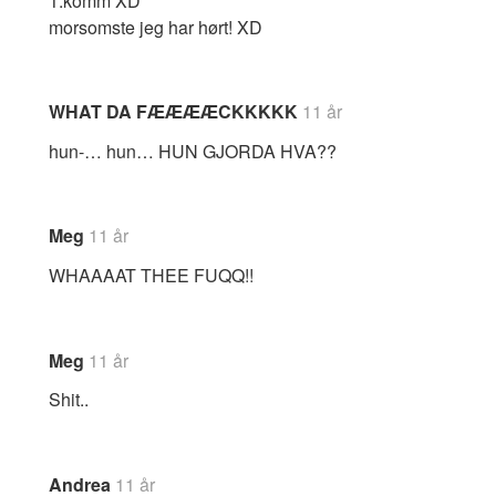
1.komm XD
morsomste jeg har hørt! XD
WHAT DA FÆÆÆÆCKKKKK
11 år
hun-… hun… HUN GJORDA HVA??
Meg
11 år
WHAAAAT THEE FUQQ!!
Meg
11 år
Shit..
Andrea
11 år