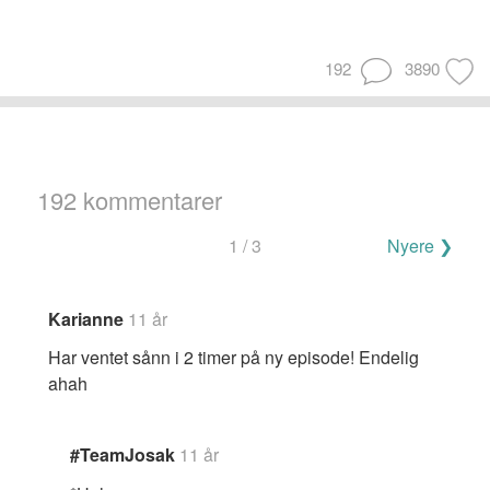
192
3890
192 kommentarer
Navigering
1 / 3
Nyere ❯
for
kommentarer
Karianne
11 år
Har ventet sånn i 2 timer på ny episode! Endelig
ahah
#TeamJosak
11 år