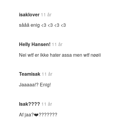
isaklover
11 år
sååå enig <3 <3 <3 <3
Helly Hansen!
11 år
Nei wtf er ikke hater assa men wtf nøøii
Teamisak
11 år
Jaaaaa!? Enig!
Isak????
11 år
Af jaa?❤️???????