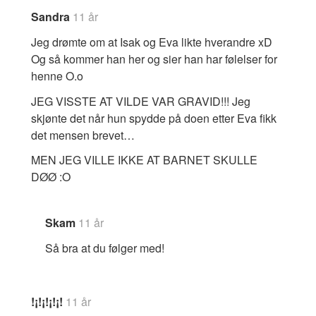
Sandra
11 år
Jeg drømte om at Isak og Eva likte hverandre xD
Og så kommer han her og sier han har følelser for
henne O.o
JEG VISSTE AT VILDE VAR GRAVID!!! Jeg
skjønte det når hun spydde på doen etter Eva fikk
det mensen brevet…
MEN JEG VILLE IKKE AT BARNET SKULLE
DØØ :O
Skam
11 år
Så bra at du følger med!
!¡!¡!¡!¡!
11 år