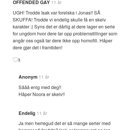
OFFENDED GAY
11 år
UGH! Trodde Isak var forelska i Jonas!! SÅ
SKUFFA! Trodde vi endelig skulle få en skeiv
karakter ;( Syns det er dårlig at dere lager en serie
for ungdom hvor dere tar opp problemstillinger som
angår oss også tar dere ikke opp homofili. Håper
dere gjør det i framtiden!
3
Anonym
11 år
Sååå enig med deg!!
Håper Noora er skeiv!!
Endelig
11 år
Ja men herregud det er så mange serier med