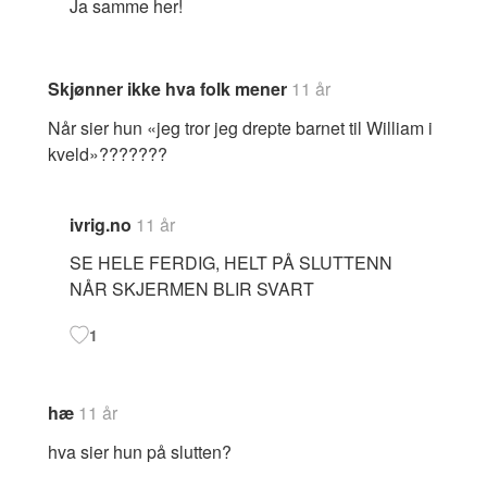
Ja samme her!
Skjønner ikke hva folk mener
11 år
Når sier hun «jeg tror jeg drepte barnet til William i
kveld»???????
ivrig.no
11 år
SE HELE FERDIG, HELT PÅ SLUTTENN
NÅR SKJERMEN BLIR SVART
1
hæ
11 år
hva sier hun på slutten?