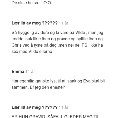
De siste hu sa… O.O
Lær litt av meg ??????
11 år
Så hyggelig av dere og ta vare på Vilde , men jeg
trodde Isak likte iben og prøvde og splitte iben og
Chris ved å tyste på deg ,men nei nei PS: ikke ha
sex med Vilde ellerno
Emma
11 år
Har egentlig ganske lyst til at Isaak og Eva skal bli
sammen. Er jeg den eneste?
Lær litt av meg ??????
11 år
ER HUN GRAVID ISÅFALL GLEDER MEG TIL