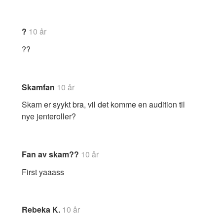
?
10 år
??
Skamfan
10 år
Skam er syykt bra, vil det komme en audition til
nye jenteroller?
Fan av skam??
10 år
First yaaass
Rebeka K.
10 år