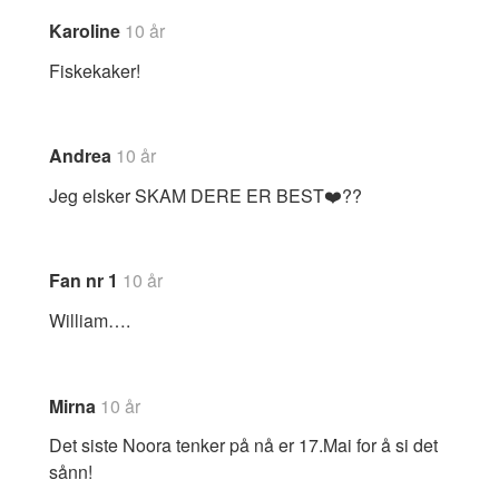
Karoline
10 år
Fiskekaker!
Andrea
10 år
Jeg elsker SKAM DERE ER BEST❤️??
Fan nr 1
10 år
William….
Mirna
10 år
Det siste Noora tenker på nå er 17.Mai for å si det
sånn!