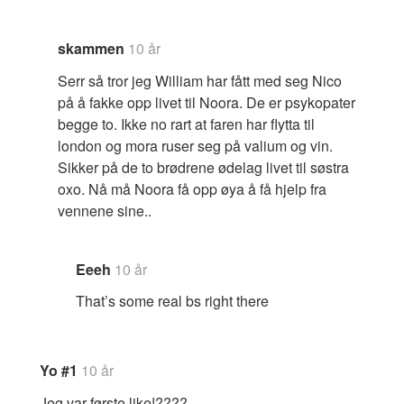
skammen
10 år
Serr så tror jeg William har fått med seg Nico
på å fakke opp livet til Noora. De er psykopater
begge to. Ikke no rart at faren har flytta til
london og mora ruser seg på valium og vin.
Sikker på de to brødrene ødelag livet til søstra
oxo. Nå må Noora få opp øya å få hjelp fra
vennene sine..
Eeeh
10 år
That’s some real bs right there
Yo #1
10 år
Jeg var første like!????