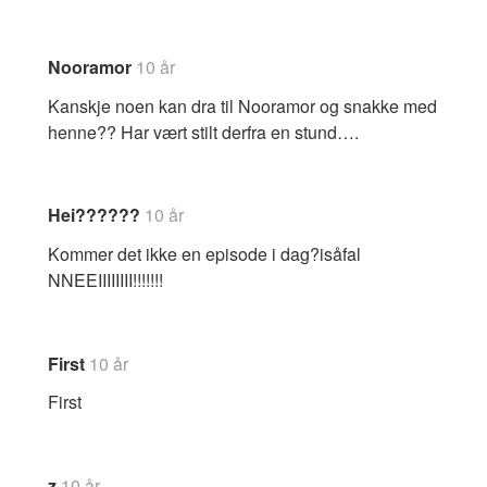
Nooramor
10 år
Kanskje noen kan dra til Nooramor og snakke med
henne?? Har vært stilt derfra en stund….
Hei??????
10 år
Kommer det ikke en episode i dag?isåfal
NNEEIIIIIIII!!!!!!!
First
10 år
First
z
10 år