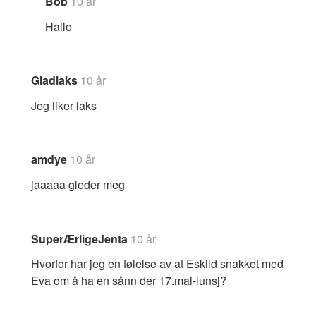
Bob
10 år
Hallo
Gladlaks
10 år
Jeg liker laks
amdye
10 år
jaaaaa gleder meg
SuperÆrligeJenta
10 år
Hvorfor har jeg en følelse av at Eskild snakket med
Eva om å ha en sånn der 17.mai-lunsj?