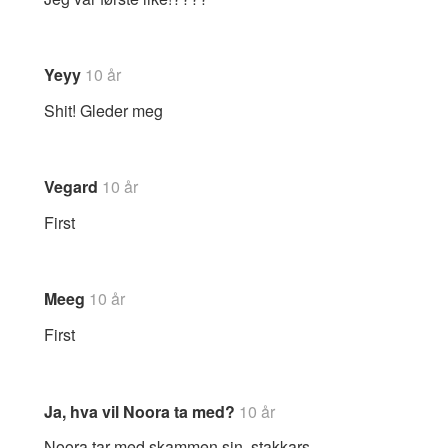
Yeyy
10 år
Shit! Gleder meg
Vegard
10 år
First
Meeg
10 år
First
Ja, hva vil Noora ta med?
10 år
Noora tar med skammen sin, stakkars….