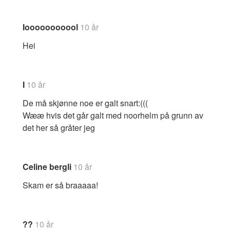
Iooooooooool
10 år
Hei
I
10 år
De må skjønne noe er galt snart:(((
Wææ hvis det går galt med noorhelm på grunn av
det her så gråter jeg
Celine bergli
10 år
Skam er så braaaaa!
??
10 år