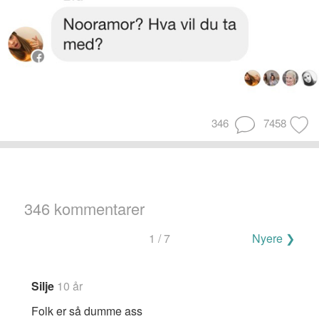
346
7458
346 kommentarer
Navigering
1 / 7
Nyere ❯
for
kommentarer
Silje
10 år
Folk er så dumme ass