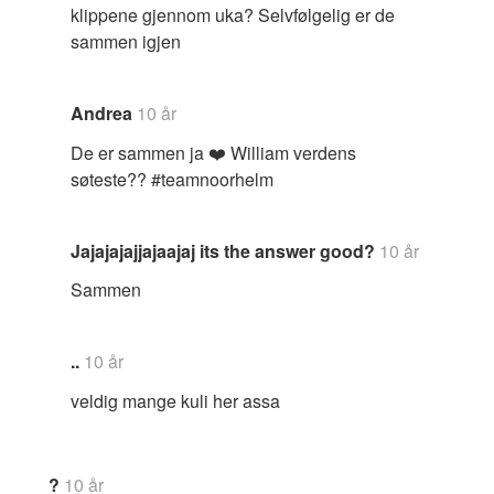
klippene gjennom uka? Selvfølgelig er de
sammen igjen
Andrea
10 år
De er sammen ja ❤️ William verdens
søteste?? #teamnoorhelm
Jajajajajjajaajaj its the answer good?
10 år
Sammen
..
10 år
veldig mange kuli her assa
?
10 år