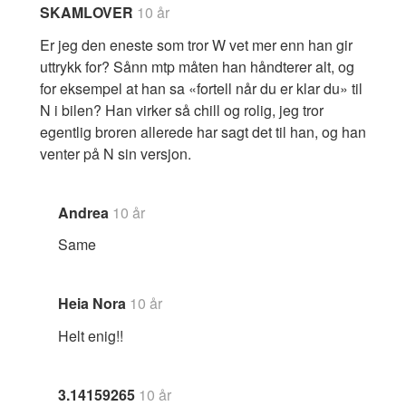
SKAMLOVER
10 år
Er jeg den eneste som tror W vet mer enn han gir
uttrykk for? Sånn mtp måten han håndterer alt, og
for eksempel at han sa «fortell når du er klar du» til
N i bilen? Han virker så chill og rolig, jeg tror
egentlig broren allerede har sagt det til han, og han
venter på N sin versjon.
Andrea
10 år
Same
Heia Nora
10 år
Helt enig!!
3.14159265
10 år