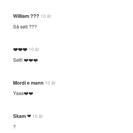
William ???
10 år
Så søtt ???
❤️❤️❤️
10 år
Søtt! ❤️❤️❤️
Mordi e mann
10 år
Yaas❤️❤️
Skam ❤
10 år
?