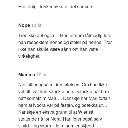
Helt enig. Tenker akkurat det samme
Nope
10 år
Tror ikke det også… Han er bare tålmodig fordi
han respektere henne og stoler på henne. Tror
ikke han skulle være sånn om han viste
virkelighet.
Mamma
10 år
Nei, sitter også m den følelsen. Om han ikke
vet alt, vet han kanskje noe.: kanskje har han
hatt kontakt m Mari…. Kanskje har Mari fortalt
ham at Noora var på festen, og bøækka ut…
Kanskje en ekstra grunn til at W er så
støttende nå for Nora. Han føler også selv
skyld – og skam – for d som er skjedd ….