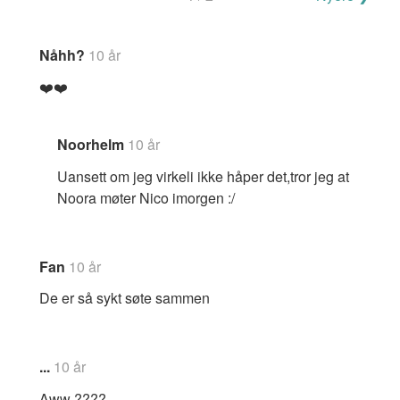
for
kommentarer
Nåhh?
10 år
❤️❤️
Noorhelm
10 år
Uansett om jeg virkeli ikke håper det,tror jeg at
Noora møter Nico imorgen :/
Fan
10 år
De er så sykt søte sammen
...
10 år
Aww ????