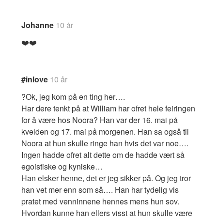
Johanne
10 år
❤️❤️
#inlove
10 år
?Ok, jeg kom på en ting her….
Har dere tenkt på at William har ofret hele feiringen
for å være hos Noora? Han var der 16. mai på
kvelden og 17. mai på morgenen. Han sa også til
Noora at hun skulle ringe han hvis det var noe….
Ingen hadde ofret alt dette om de hadde vært så
egoistiske og kyniske…
Han elsker henne, det er jeg sikker på. Og jeg tror
han vet mer enn som så…. Han har tydelig vis
pratet med venninnene hennes mens hun sov.
Hvordan kunne han ellers visst at hun skulle være