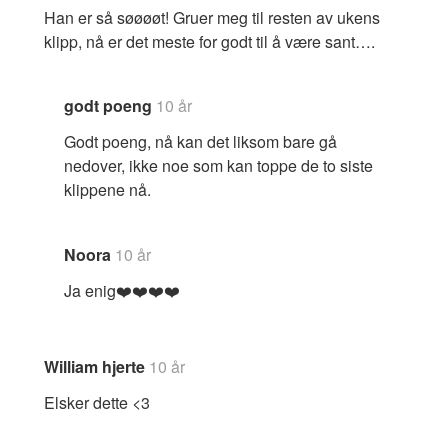
Han er så søøøøt! Gruer meg til resten av ukens
klipp, nå er det meste for godt til å være sant….
godt poeng
10 år
Godt poeng, nå kan det liksom bare gå
nedover, ikke noe som kan toppe de to siste
klippene nå.
Noora
10 år
Ja enig❤️❤️❤️❤️
William hjerte
10 år
Elsker dette <3