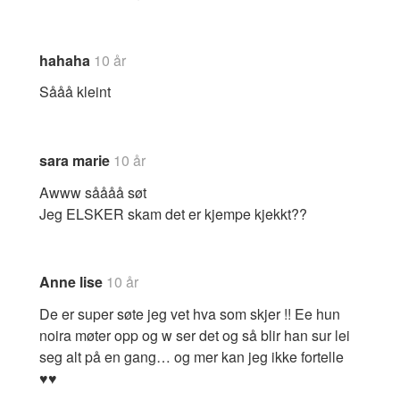
hahaha
10 år
Sååå kleint
sara marie
10 år
Awww såååå søt
Jeg ELSKER skam det er kjempe kjekkt??
Anne lise
10 år
De er super søte jeg vet hva som skjer !! Ee hun
noira møter opp og w ser det og så blir han sur lei
seg alt på en gang… og mer kan jeg ikke fortelle
♥♥