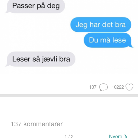
137
10222
137 kommentarer
Navigering
1 / 2
Nyere ❯