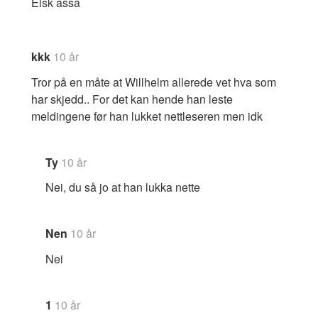
Elsk assa
kkk
10 år
Tror på en måte at Willhelm allerede vet hva som
har skjedd.. For det kan hende han leste
meldingene før han lukket nettleseren men idk
Ty
10 år
Nei, du så jo at han lukka nette
Nen
10 år
Nei
1
10 år