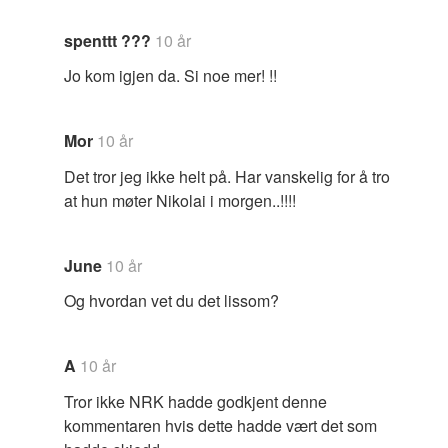
spenttt ???
10 år
Jo kom igjen da. Si noe mer! !!
Mor
10 år
Det tror jeg ikke helt på. Har vanskelig for å tro
at hun møter Nikolai i morgen..!!!!
June
10 år
Og hvordan vet du det lissom?
A
10 år
Tror ikke NRK hadde godkjent denne
kommentaren hvis dette hadde vært det som