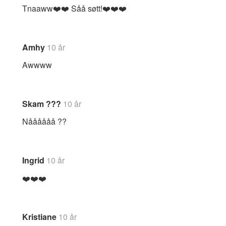
Tnaaww❤️❤️ Såå søtt!❤️❤️❤️
Amhy
10 år
Awwww
Skam ???
10 år
Nåååååå ??
Ingrid
10 år
❤️❤️❤️
Kristiane
10 år