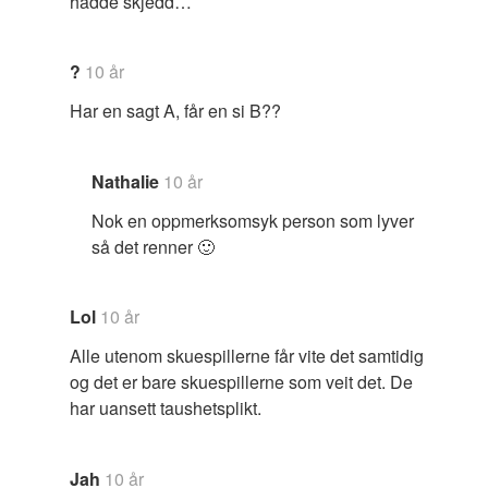
hadde skjedd…
?
10 år
Har en sagt A, får en si B??
Nathalie
10 år
Nok en oppmerksomsyk person som lyver
så det renner 🙂
Lol
10 år
Alle utenom skuespillerne får vite det samtidig
og det er bare skuespillerne som veit det. De
har uansett taushetsplikt.
Jah
10 år