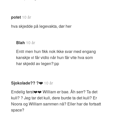
potet
10 år
hva skjedde på legevakta, dør her
Blah
10 år
Eniii men hun fikk nok ikke svar med engang
kanskje vi får vidio når hun får vite hva som
har skjedd av legen?:pp
Sjokolade?? ?❤️
10 år
Endelig først❤️❤️ William er bae. Åh serr? Ta det
kuli? ? Jeg tar det kuli, dere burde ta det kuli? Er
Noora og William sammen nå? Eller har de fortsatt
space?