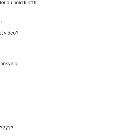
r du hold kjeft til
r
t video?
nnsynlig
??????