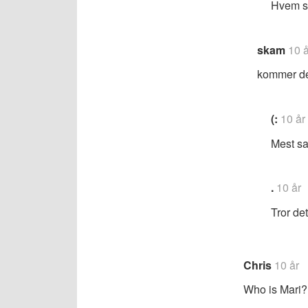
Hvem sie
skam
10 å
kommer de
(:
10 år
Mest sa
.
10 år
Tror det
Chris
10 år
Who is Mari