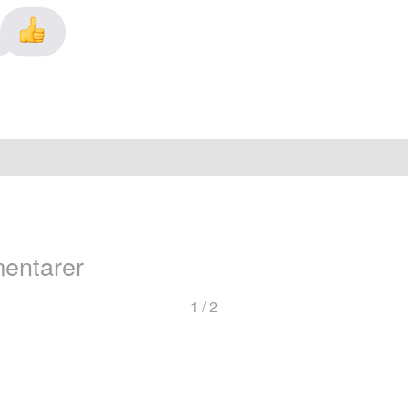
entarer
ng
1 / 2
arer