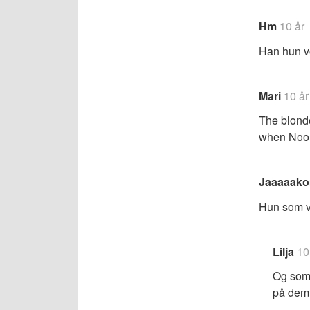
Hm
10 år
Han hun v
Mari
10 år
The blonde
when Noo
Jaaaaak
Hun som va
Lilja
10
Og som 
på dem 