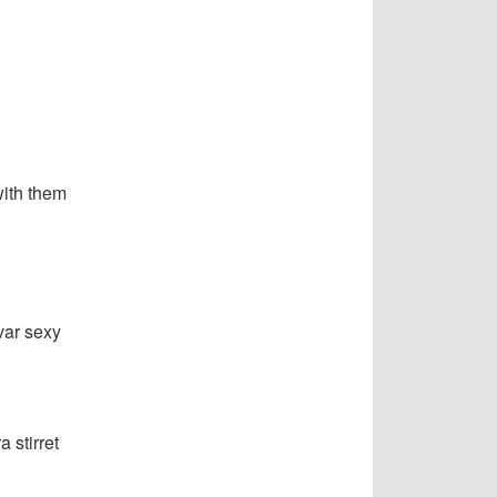
with them
var sexy
 stirret