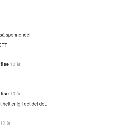
r så spennende!!
EFT
fise
10 år
fise
10 år
t helt enig i det det det.
10 år