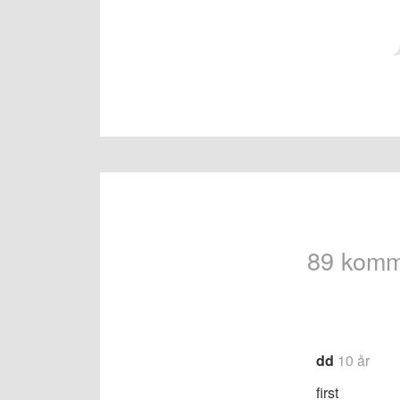
89 komm
Navigeri
for
dd
10 år
komment
first