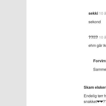
sekki
10 å
sekond
??!!?
10 å
ehm går ik
Forvirr
Samme h
Skam elsker
Endelig tørr
snakket❤❤?