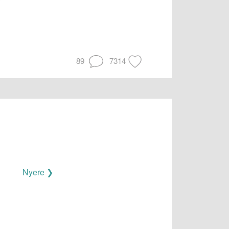
89
7314
Nyere ❯