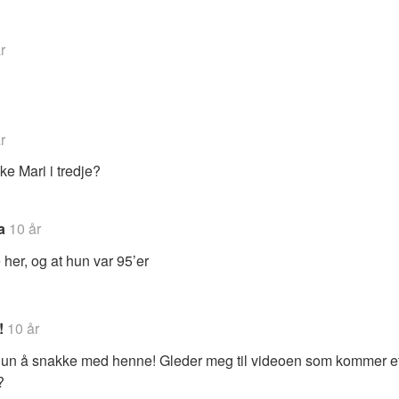
r
r
ke Mari i tredje?
a
10 år
er, og at hun var 95’er
!
10 år
 hun å snakke med henne! Gleder meg til videoen som kommer et
?