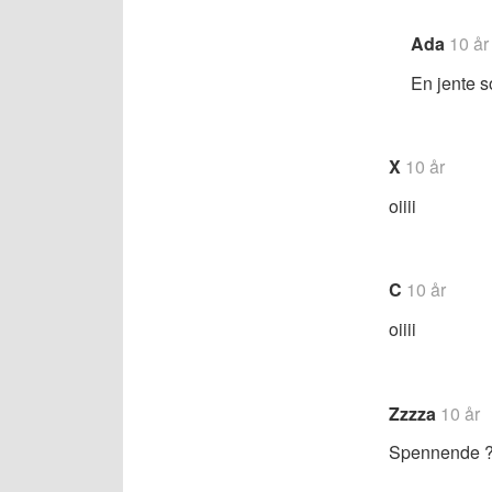
Ada
10 år
En jente s
X
10 år
oiiii
C
10 år
oiiii
Zzzza
10 år
Spennende 