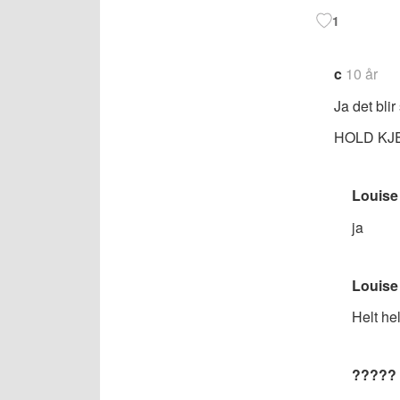
1
c
10 år
Ja det bli
HOLD KJ
Louise 
ja
Louise 
Helt hel
?????