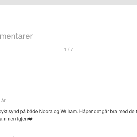
mentarer
ng
1 / 7
arer
 år
ykt synd på både Noora og William. Håper det går bra med de ti
 sammen igjen❤️