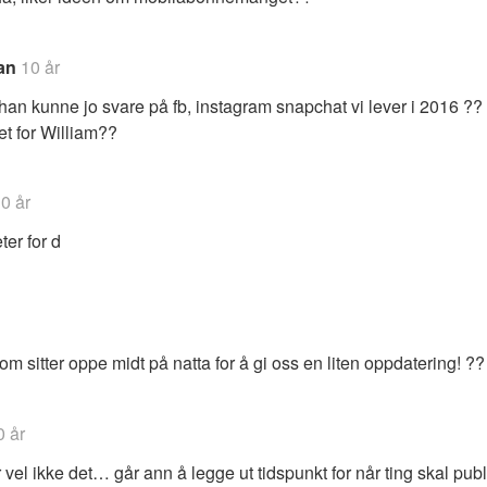
fan
10 år
han kunne jo svare på fb, instagram snapchat vi lever i 2016 ?? 
t for William??
0 år
ter for d
som sitter oppe midt på natta for å gi oss en liten oppdatering! ??
0 år
 vel ikke det… går ann å legge ut tidspunkt for når ting skal publ