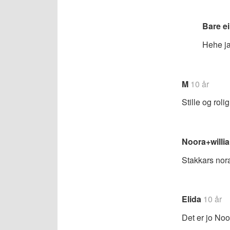
Bare e
Hehe ja
M
10 år
Stille og rol
Noora+willi
Stakkars nora
Elida
10 år
Det er jo Noo