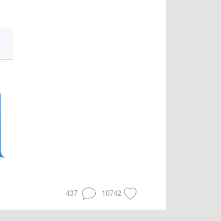
437
10742