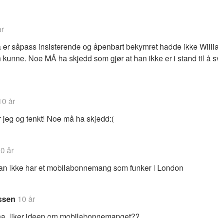
år
 er såpass insisterende og åpenbart bekymret hadde ikke Willia
kunne. Noe MÅ ha skjedd som gjør at han ikke er i stand til å s
10 år
r jeg og tenkt! Noe må ha skjedd:(
0 år
an ikke har et mobilabonnemang som funker i London
ssen
10 år
a, liker ideen om mobilabonnemanget??