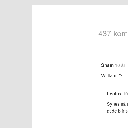
437 kom
Navigeri
for
Sham
10 år
komment
William ??
Leolux
10
Synes så s
at de blir