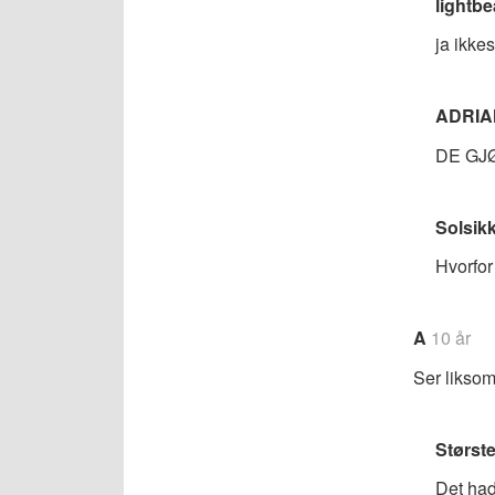
lightbe
ja ikkes
ADRIA
DE GJ
Solsik
Hvorfor
A
10 år
Ser liksom
Størst
Det had