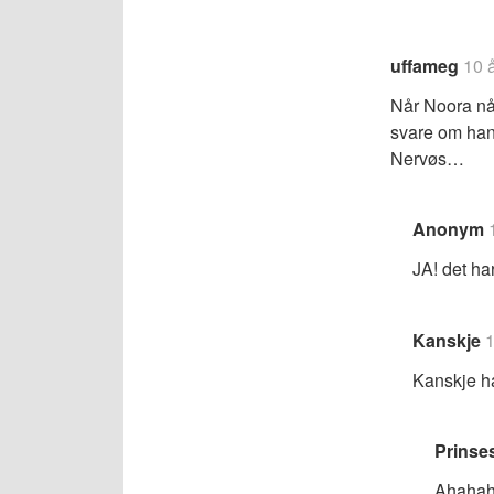
uffameg
10 
Når Noora nå
svare om han 
Nervøs…
Anonym
JA! det ha
Kanskje
1
Kanskje h
Prinse
Ahahah