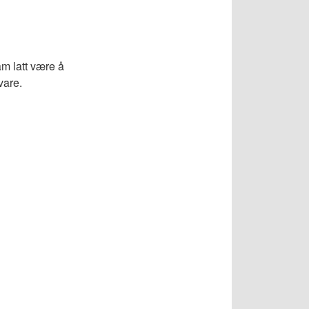
m latt være å
vare.