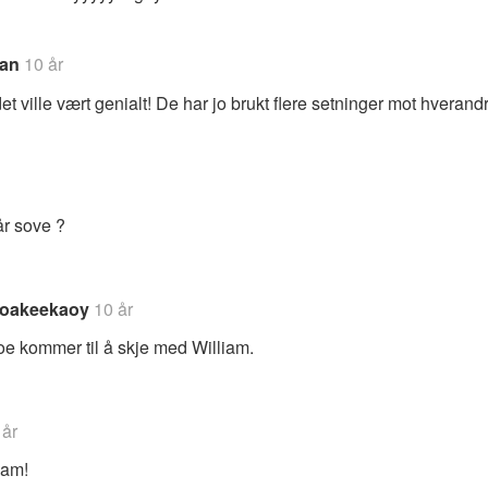
an
10 år
t ville vært genialt! De har jo brukt flere setninger mot hverandr
år sove ?
oakeekaoy
10 år
oe kommer til å skje med William.
 år
iam!