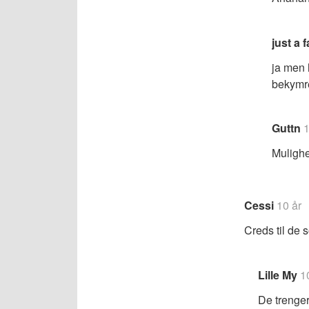
just a 
ja men 
bekymre
Guttn
1
Mulighe
Cessi
10 år
Creds til de 
Lille My
1
De trenger