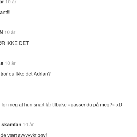
ar
10 år
ant!!!!
N
10 år
ØR IKKE DET
ke
10 år
 tror du ikke det Adrian?
 for meg at hun snart får tilbake «passer du på meg?» xD
e skamfan
10 år
de vært syyyyykt gøy!