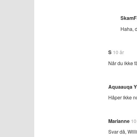
SkamF
Haha, de
S
10 år
Når du ikke f
Aquaauqa Y
Håper ikke n
Marianne
10
Svar då, Will