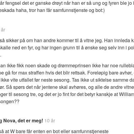
får fengsel det er ganske drøyt når han er så ung og fyren ble jo 
neskada haha, tror han får samfunnstjenste og bot:)
 år
 så sikker på om han andre kommer til å vitne jeg. Han innleda
alle ned en fyr, og har ingen grunn til å ønske seg selv inn i pol
.
an ikke fikk noen skade og drømmeprinsen ikke har noe rullebla
 gå for max straffen hvis det blir rettsak. Foreløpig bare avhør, 
 ikke vite utfallet før neste sesong. Tas ikke ut siktelse samme 
ør. Så spørs det når jentene skal avhøres, og alle de andre vitn
ger til sesong tre, og det er jo fint for det betyr kanskje at Willia
songen??
g Nova, det er meg!
10 år
så at W bare får enten en bot eller samfunnstjeneste