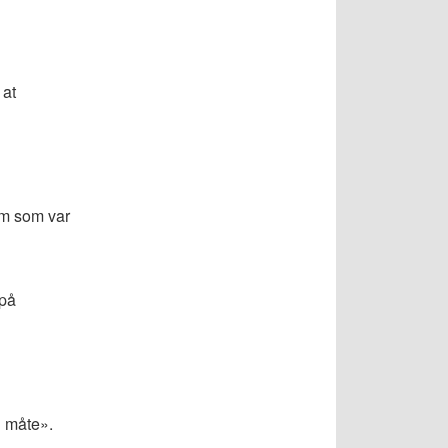
 at
em som var
 på
g måte».