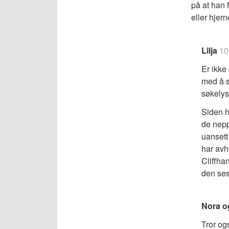
på at han 
eller hjer
Lilja
10
Er ikke
med å sk
søkelys
Siden h
de neppe
uansett
har avh
Cliffhan
den se
Nora o
Tror og