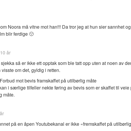
om Noora må vitne mot han!!! Da tror jeg at hun sier sannhet og
m blir ferdige 🙁
10 år
g sjekka så er ikke ett opptak som ble tatt opp uten at noen av d
n visste om det, gyldig i retten.
 Forbud mot bevis framskaffet på utilbørlig måte
an i særlige tilfeller nekte føring av bevis som er skaffet til veie
ig måte.
år
unnet på en åpen Youtubekanal er ikke «fremskaffet på utilbørli