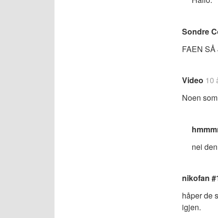
Sondre Co
FAEN SÅ 
Video
10 
Noen som v
hmmm
nei den 
nikofan #
håper de s
igjen.