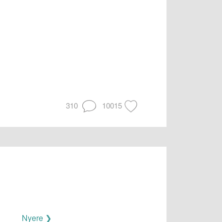
310
10015
Nyere ❯