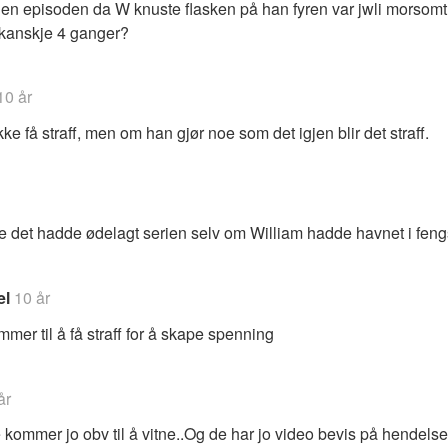
en episoden da W knuste flasken på han fyren var jwli morsom
kanskje 4 ganger?
10 år
ke få straff, men om han gjør noe som det igjen blir det straff.
ke det hadde ødelagt serien selv om William hadde havnet i fen
el
10 år
mer til å få straff for å skape spenning
år
kommer jo obv til å vitne..Og de har jo video bevis på hendelse