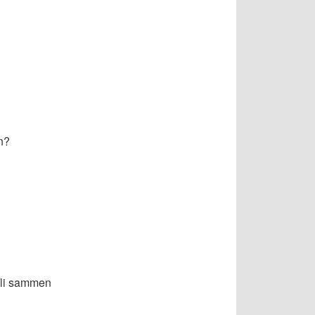
n?
bli sammen