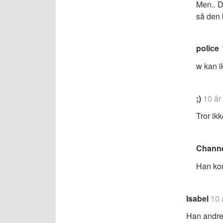
Men.. D
så den 
police
w kan ik
;)
10 år
Tror ik
Chann
Han kom
Isabel
10 
Han andre 