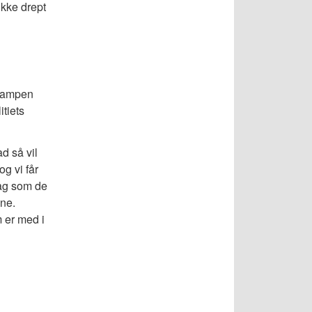
ikke drept
 kampen
itiets
d så vil
og vi får
dag som de
ene.
m er med i