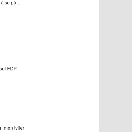
t å se på…
gsel FDP.
n men tviler