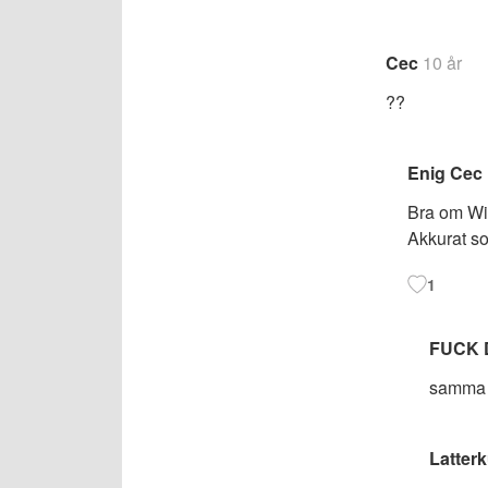
for
Cec
10 år
komment
??
Enig Cec
Bra om Wil
Akkurat so
1
FUCK 
samma d
Latterk