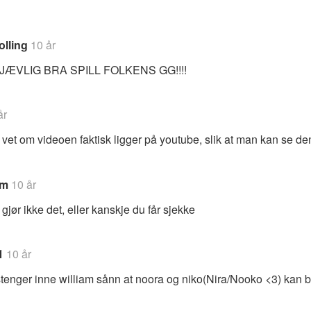
lling
10 år
JÆVLIG BRA SPILL FOLKENS GG!!!!
år
et om videoen faktisk ligger på youtube, slik at man kan se de
m
10 år
gjør ikke det, eller kanskje du får sjekke
1
10 år
tenger inne william sånn at noora og niko(Nira/Nooko <3) kan 