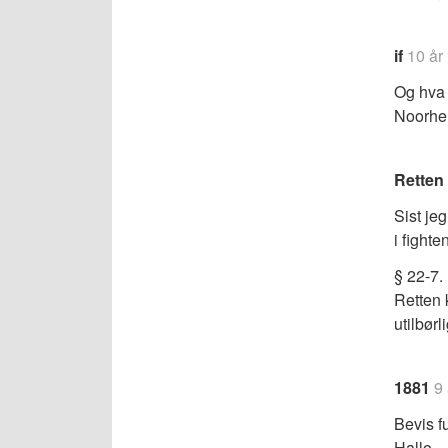
if
10 år
Og hva 
Noorhel
Retten
Sist je
i fighte
§ 22-7.
Retten k
utilbørl
1881
9 
Bevis f
Hallo.