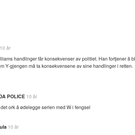
arer
10 år
liams handlinger får konsekvenser av politiet. Han fortjener å bli 
m Y-gjengen må ta konsekvensene av sine handlinger i retten.
DA POLICE
10 år
et ork å ødelegge serien med W i fengsel
ula
10 år