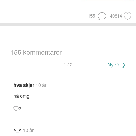
155
40814
155 kommentarer
Navigering
1 / 2
Nyere ❯
for
kommentarer
hva skjer
10 år
nå omg
7
^_^
10 år