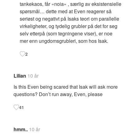
tankekaos, får «noia» , særlig av eksistensielle
spørsmål… dette med at Even reagerer så
seriøst og negativt på Isaks teori om parallelle
virkeligheter, og tydelig grubler på det for seg
selv etterpå (som tegningene viser), er noe
mer enn ungdomsgrubleri, som hos Isak.
2
Lilian
10 år
Is this Even being scared that Isak will ask more
questions? Don’t run away, Even, please
41
hmm..
10 år