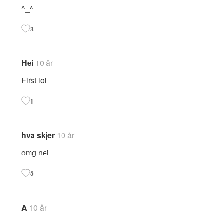
^_^
3
Hei
10 år
First lol
1
hva skjer
10 år
omg nei
5
A
10 år