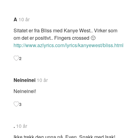
A
10 år
Sitatet er fra Bliss med Kanye West.. Virker som
om det er positivt.. Fingers crossed 🙂
http://www.azlyrics.com/lyrics/kanyewest/bliss.html
2
Neineinei
10 år
Neineinei!
3
.
10 år
Ikke trekk deg unna nå, Even. Snakk med Isak!