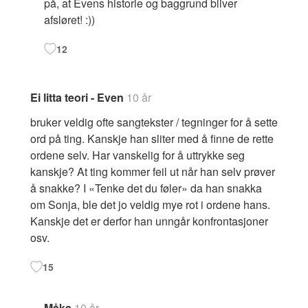
på, at Evens historie og baggrund bliver
afsløret! :))
12
Ei litta teori - Even
10 år
bruker veldig ofte sangtekster / tegninger for å sette
ord på ting. Kanskje han sliter med å finne de rette
ordene selv. Har vanskelig for å uttrykke seg
kanskje? At ting kommer feil ut når han selv prøver
å snakke? I «Tenke det du føler» da han snakka
om Sonja, ble det jo veldig mye rot i ordene hans.
Kanskje det er derfor han unngår konfrontasjoner
osv.
15
Måka
10 år