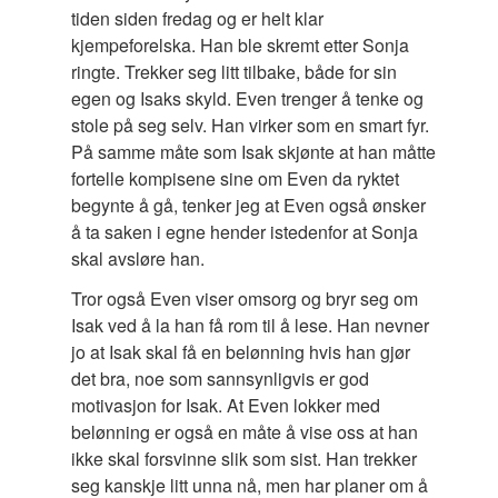
tiden siden fredag og er helt klar
kjempeforelska. Han ble skremt etter Sonja
ringte. Trekker seg litt tilbake, både for sin
egen og Isaks skyld. Even trenger å tenke og
stole på seg selv. Han virker som en smart fyr.
På samme måte som Isak skjønte at han måtte
fortelle kompisene sine om Even da ryktet
begynte å gå, tenker jeg at Even også ønsker
å ta saken i egne hender istedenfor at Sonja
skal avsløre han.
Tror også Even viser omsorg og bryr seg om
Isak ved å la han få rom til å lese. Han nevner
jo at Isak skal få en belønning hvis han gjør
det bra, noe som sannsynligvis er god
motivasjon for Isak. At Even lokker med
belønning er også en måte å vise oss at han
ikke skal forsvinne slik som sist. Han trekker
seg kanskje litt unna nå, men har planer om å