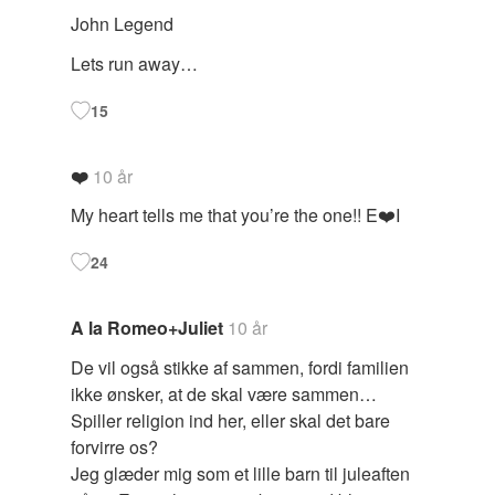
John Legend
Lets run away…
15
❤️
10 år
My heart tells me that you’re the one!! E❤️I
24
A la Romeo+Juliet
10 år
De vil også stikke af sammen, fordi familien
ikke ønsker, at de skal være sammen…
Spiller religion ind her, eller skal det bare
forvirre os?
Jeg glæder mig som et lille barn til juleaften