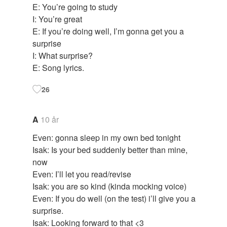
E: You’re going to study
I: You’re great
E: If you’re doing well, I’m gonna get you a
surprise
I: What surprise?
E: Song lyrics.
26
A
10 år
Even: gonna sleep in my own bed tonight
Isak: Is your bed suddenly better than mine,
now
Even: I’ll let you read/revise
Isak: you are so kind (kinda mocking voice)
Even: If you do well (on the test) i’ll give you a
surprise.
Isak: Looking forward to that <3