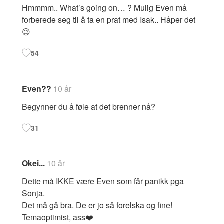
Hmmmm.. What’s going on… ? Mulig Even må
forberede seg til å ta en prat med Isak.. Håper det
😉
54
Even??
10 år
Begynner du å føle at det brenner nå?
31
Okei...
10 år
Dette må IKKE være Even som får panikk pga
Sonja.
Det må gå bra. De er jo så forelska og fine!
Temaoptimist, ass❤️