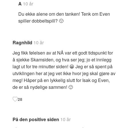
A
10 år
Du ekke alene om den tanken! Tenk om Even
spiller dobbeltspill? 🙁
Ragnhild
10 år
Jeg fikk følelsen av at NÅ var ett godt tidspunkt for
å sjekke Skamsiden, og hva ser jeg; jo et innlegg
lagt ut for tre minutter siden! 😀 Jeg er så spent på
utviklingen her at jeg vet ikke hvor jeg skal gjøre av
meg! Håper på en lykkelig slutt for Isak og Even,
de er så nydelige sammen! 🙂
28
På den positive siden
10 år