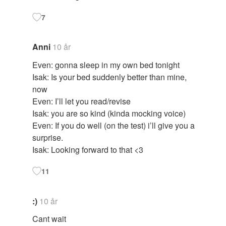
7
Anni
10 år
Even: gonna sleep in my own bed tonight
Isak: Is your bed suddenly better than mine,
now
Even: I’ll let you read/revise
Isak: you are so kind (kinda mocking voice)
Even: If you do well (on the test) i’ll give you a
surprise.
Isak: Looking forward to that <3
11
:)
10 år
Cant wait