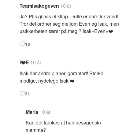
Teamisakogeven
10 år
Ja? Plis gi oss et klipp. Dette er bare for vondt!
Tror det ordner seg mellom Even og Isak, men
usikkerheten tærer på meg ? Isak+Even=❤️
18
I❤️E
10 år
Isak har andre planer, garantert! Sterke,
modige, nydelege Isak ❤️
31
Maria
10 år
Kan det tænkes at han besøger sin
mamma?