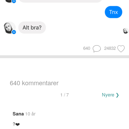
640
24832
640 kommentarer
Navigering
1 / 7
Nyere ❯
for
kommentarer
Sana
10 år
?❤️