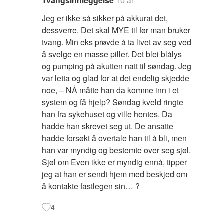
Tvangsinnleggelse
10 år
Jeg er ikke så sikker på akkurat det,
dessverre. Det skal MYE til før man bruker
tvang. Min eks prøvde å ta livet av seg ved
å svelge en masse piller. Det blei blålys
og pumping på akutten natt til søndag. Jeg
var letta og glad for at det endelig skjedde
noe, – NÅ måtte han da komme inn i et
system og få hjelp? Søndag kveld ringte
han fra sykehuset og ville hentes. Da
hadde han skrevet seg ut. De ansatte
hadde forsøkt å overtale han til å bli, men
han var myndig og bestemte over seg sjøl.
Sjøl om Even ikke er myndig ennå, tipper
jeg at han er sendt hjem med beskjed om
å kontakte fastlegen sin… ?
4