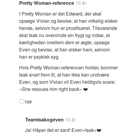
Pretty Woman-reference
10 år
I Pretty Woman er det Edward, der skal
opsøge Vivian og bevise, at han virkelig elsker
hende, selvom hun er prostitueret. Tilsvarende
skal Isak nu overvinde sin frygt og indse, at
kærligheden imellem dem er ægte, opsøge
Even og bevise, at han elsker ham, selvom
han er psykisk syg.
Hvis Pretty Woman-referencen holder, kommer
Isak snart frem til, at han ikke kan undvære
Even, og som Vivian vil Even heldigvis svare:
«She rescues him right back» ❤️
169
Teamisakogeven
10 år
Ja! Håper det er sant! Even+Isak=❤️