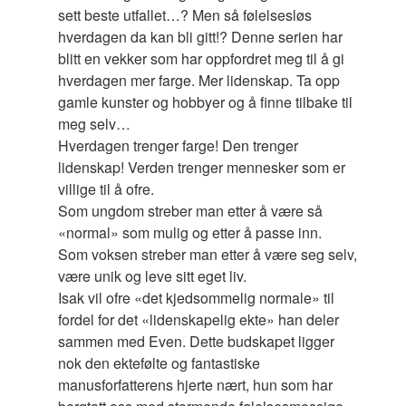
sett beste utfallet…? Men så følelsesløs
hverdagen da kan bli gitt!? Denne serien har
blitt en vekker som har oppfordret meg til å gi
hverdagen mer farge. Mer lidenskap. Ta opp
gamle kunster og hobbyer og å finne tilbake til
meg selv…
Hverdagen trenger farge! Den trenger
lidenskap! Verden trenger mennesker som er
villige til å ofre.
Som ungdom streber man etter å være så
«normal» som mulig og etter å passe inn.
Som voksen streber man etter å være seg selv,
være unik og leve sitt eget liv.
Isak vil ofre «det kjedsommelig normale» til
fordel for det «lidenskapelig ekte» han deler
sammen med Even. Dette budskapet ligger
nok den ektefølte og fantastiske
manusforfatterens hjerte nært, hun som har