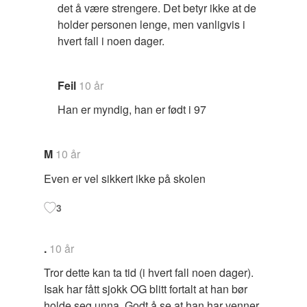
det å være strengere. Det betyr ikke at de
holder personen lenge, men vanligvis i
hvert fall i noen dager.
Feil
10 år
Han er myndig, han er født i 97
M
10 år
Even er vel sikkert ikke på skolen
3
.
10 år
Tror dette kan ta tid (i hvert fall noen dager).
Isak har fått sjokk OG blitt fortalt at han bør
holde seg unna. Godt å se at han har venner