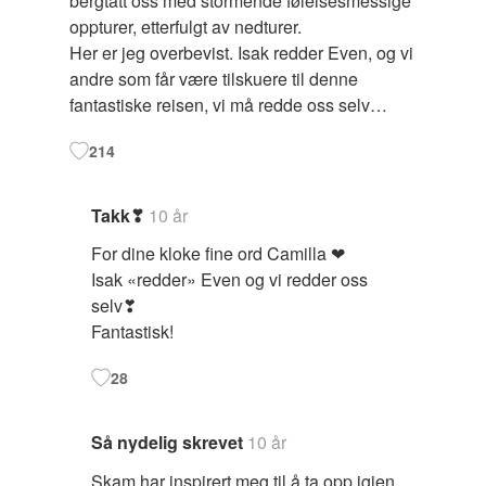
bergtatt oss med stormende følelsesmessige
oppturer, etterfulgt av nedturer.
Her er jeg overbevist. Isak redder Even, og vi
andre som får være tilskuere til denne
fantastiske reisen, vi må redde oss selv…
214
Takk❣
10 år
For dine kloke fine ord Camilla ❤
Isak «redder» Even og vi redder oss
selv❣
Fantastisk!
28
Så nydelig skrevet
10 år
Skam har inspirert meg til å ta opp igjen