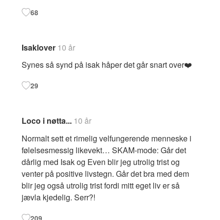
68
Isaklover
10 år
Synes så synd på isak håper det går snart over❤️
29
Loco i nøtta...
10 år
Normalt sett et rimelig velfungerende menneske i
følelsesmessig likevekt… SKAM-mode: Går det
dårlig med Isak og Even blir jeg utrolig trist og
venter på positive livstegn. Går det bra med dem
blir jeg også utrolig trist fordi mitt eget liv er så
jævla kjedelig. Serr?!
209