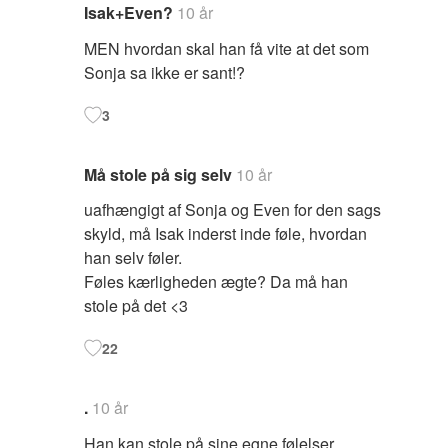
Isak+Even?
10 år
MEN hvordan skal han få vite at det som
Sonja sa ikke er sant!?
3
Må stole på sig selv
10 år
uafhængigt af Sonja og Even for den sags
skyld, må Isak inderst inde føle, hvordan
han selv føler.
Føles kærligheden ægte? Da må han
stole på det <3
22
.
10 år
Han kan stole på sine egne følelser.