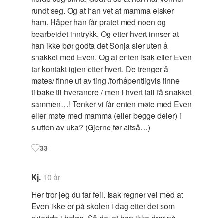
rundt seg. Og at han vet at mamma elsker
ham. Håper han får pratet med noen og
bearbeidet inntrykk. Og etter hvert innser at
han ikke bør godta det Sonja sier uten å
snakket med Even. Og at enten Isak eller Even
tar kontakt igjen etter hvert. De trenger å
møtes/ finne ut av ting /forhåpentligvis finne
tilbake til hverandre / men i hvert fall få snakket
sammen…! Tenker vi får enten møte med Even
eller møte med mamma (eller begge deler) i
slutten av uka? (Gjerne før altså…)
33
Kj.
10 år
Her tror jeg du tar feil. Isak regner vel med at
Even ikke er på skolen i dag etter det som
skjedde i helga. Så det at han ikke drar på