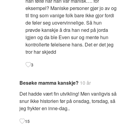
han følte når han var manisk…. for
eksempel? Maniske personer gjør jo av og
til ting som vanige folk bare ikke gjor fordi
de føler seg uovervinnelige. Så hun
prøvde kanskje å dra han ned på jorda
igjen og da ble Even sur og mente hun
kontrollerte følelsene hans. Det er det jeg
tror har skjedd
3
Besøke mamma kanskje?
10 år
Det hadde vært fin utvikling! Men vanligvis så
snur ikke historien før på onsdag, torsdag, så
jeg frykter en inne-dag..
15