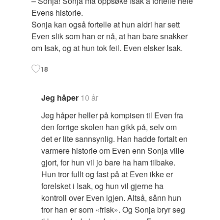
– Sonja! Sonja må oppsøke Isak å fortelle hele
Evens historie.
Sonja kan også fortelle at hun aldri har sett
Even slik som han er nå, at han bare snakker
om Isak, og at hun tok feil. Even elsker Isak.
18
Jeg håper
10 år
Jeg håper heller på kompisen til Even fra
den forrige skolen han gikk på, selv om
det er lite sannsynlig. Han hadde fortalt en
varmere historie om Even enn Sonja ville
gjort, for hun vil jo bare ha ham tilbake.
Hun tror fullt og fast på at Even ikke er
forelsket i Isak, og hun vil gjerne ha
kontroll over Even igjen. Altså, sånn hun
tror han er som «frisk». Og Sonja bryr seg