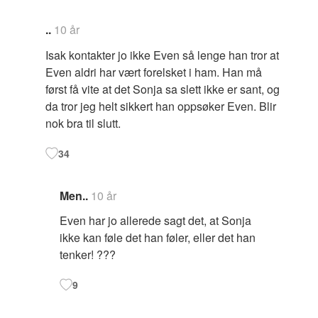
..
10 år
Isak kontakter jo ikke Even så lenge han tror at
Even aldri har vært forelsket i ham. Han må
først få vite at det Sonja sa slett ikke er sant, og
da tror jeg helt sikkert han oppsøker Even. Blir
nok bra til slutt.
34
Men..
10 år
Even har jo allerede sagt det, at Sonja
ikke kan føle det han føler, eller det han
tenker! ???
9