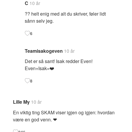
C
10 år
?? helt enig med alt du skriver, føler lidt
sånn selv jeg.
6
Teamisakogeven
10 år
Det er så sant! Isak redder Even!
Even+Isak=❤️
8
Lille My
10 år
En viktig ting SKAM viser igjen og igjen: hvordan
være en god venn. ❤
246