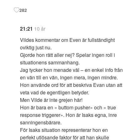
282
21:21
10 år
Vildes kommentar om Even är fullständight
oviktig just nu.
Gjorde hon rätt aller nej? Spelar ingen roll i
situationens sammanhang.
Jag tycker hon menade väl – en enkel info från
en vän till en vän, ingen mera, ingen mindre.
Hon använde ord för att beskriva Evan utan att
veta vad de egentligen betyder.
Men Vilde är inte grejen här!
Hon är bara en » buttom pusher» och » true
response triggerer». Hon är Isaks egna, inre
sanningensbärare.
För Isaks situation representerar hon en
perfekt utlösande faktor för att han skulle