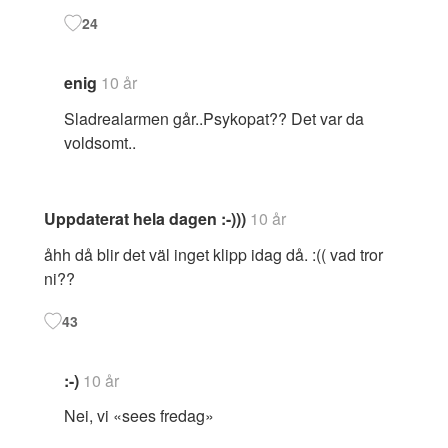
24
enig
10 år
Sladrealarmen går..Psykopat?? Det var da
voldsomt..
Uppdaterat hela dagen :-)))
10 år
åhh då blir det väl inget klipp idag då. :(( vad tror
ni??
43
:-)
10 år
Nei, vi «sees fredag»