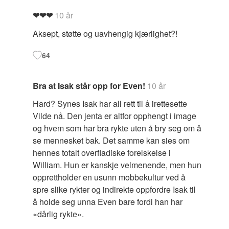
❤❤❤
10 år
Aksept, støtte og uavhengig kjærlighet?!
64
Bra at Isak står opp for Even!
10 år
Hard? Synes Isak har all rett til å irettesette
Vilde nå. Den jenta er altfor opphengt i image
og hvem som har bra rykte uten å bry seg om å
se mennesket bak. Det samme kan sies om
hennes totalt overfladiske forelskelse i
William. Hun er kanskje velmenende, men hun
opprettholder en usunn mobbekultur ved å
spre slike rykter og indirekte oppfordre Isak til
å holde seg unna Even bare fordi han har
«dårlig rykte».