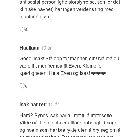
antisosial personlighetsforstyrrelse, som er det
kliniske navnet) har ingen verdens ting med
bipolar å gjøre.
4
Haallaaa
10 år
Good, Isak! Stå opp for mannen din! Nå må du
være litt mer frempå ift Even. Kjemp for
kjærligheten! Heia Even og Isak! ❤️❤️❤️
6
Isak har rett
10 år
Hard? Synes Isak har all rett til å irettesette
Vilde nå. Den jenta er altfor opphengt i image
og hvem som har bra rykte uten å bry seg om å