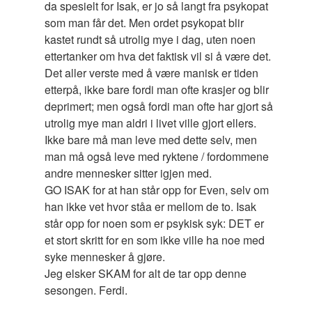
da spesielt for Isak, er jo så langt fra psykopat
som man får det. Men ordet psykopat blir
kastet rundt så utrolig mye i dag, uten noen
ettertanker om hva det faktisk vil si å være det.
Det aller verste med å være manisk er tiden
etterpå, ikke bare fordi man ofte krasjer og blir
deprimert; men også fordi man ofte har gjort så
utrolig mye man aldri i livet ville gjort ellers.
Ikke bare må man leve med dette selv, men
man må også leve med ryktene / fordommene
andre mennesker sitter igjen med.
GO ISAK for at han står opp for Even, selv om
han ikke vet hvor ståa er mellom de to. Isak
står opp for noen som er psykisk syk: DET er
et stort skritt for en som ikke ville ha noe med
syke mennesker å gjøre.
Jeg elsker SKAM for alt de tar opp denne
sesongen. Ferdi.