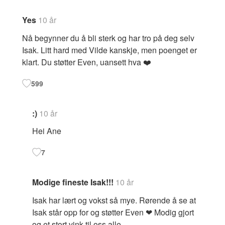
Yes
10 år
Nå begynner du å bli sterk og har tro på deg selv
Isak. Litt hard med Vilde kanskje, men poenget er
klart. Du støtter Even, uansett hva ❤️
599
:)
10 år
Hei Ane
7
Modige fineste Isak!!!
10 år
Isak har lært og vokst så mye. Rørende å se at
Isak står opp for og støtter Even ❤ Modig gjort
og et stort vink til oss alle.