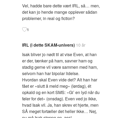
Vel, hadde bare dette vært IRL, så… men,
det kan jo hende mange opplever sådan
problemer, in real og fiction?
1
IRL (i dette SKAM-univers)
10 år
Isak bliver jo nødt til at vise Even, at han
er der, tænker på ham, savner ham og
stadig gerne vil være sammen med ham,
selvom han har bipolar lidelse.
Hvordan skal Even vide det? Alt han har
fået er «slutt å meld meg» (lørdag), ét
opkald og en kort SMS: «Gi’ en lyd når du
føler for det» (onsdag). Even ved jo ikke,
hvad Isak vil. Ja, han skrev et hjerte, men
SÅ meget fortæller det heller ikke… Nej,
nu må Isak steppe op, ass!