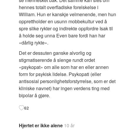
se mennesket bak. Det samme kan sies om
hennes totalt overfladiske forelskelse i
William. Hun er kanskje velmenende, men hun
opprettholder en usunn mobbekultur ved å
spre slike rykter og indirekte oppfordre Isak til
å holde seg unna Even bare fordi han har
«dårlig rykte».
Det er dessuten ganske alvorlig og
stigmatiserende å slenge rundt ordet
«psykopat» om alle som har en eller annen
form for psykisk lidelse. Psykopati (eller
antisosial personlighetsforstyrrelse, som er det
kliniske navnet) har ingen verdens ting med
bipolar å gjøre.
62
Hjertet er ikke alene
10 år