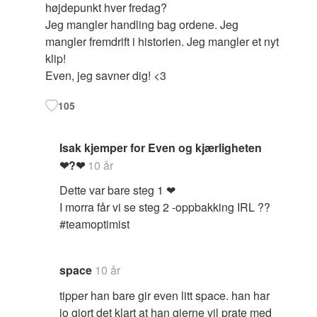
højdepunkt hver fredag?
Jeg mangler handling bag ordene. Jeg
mangler fremdrift i historien. Jeg mangler et nyt
klip!
Even, jeg savner dig! <3
105
Isak kjemper for Even og kjærligheten
❤?❤
10 år
Dette var bare steg 1 ❤
I morra får vi se steg 2 -oppbakking IRL ??
#teamoptimist
space
10 år
tipper han bare gir even litt space. han har
jo gjort det klart at han gjerne vil prate med