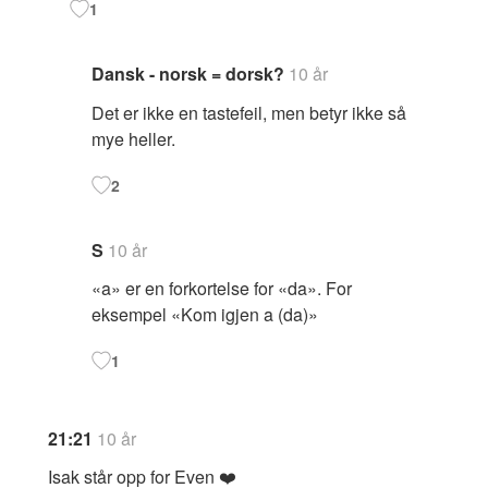
1
Dansk - norsk = dorsk?
10 år
Det er ikke en tastefeil, men betyr ikke så
mye heller.
2
S
10 år
«a» er en forkortelse for «da». For
eksempel «Kom igjen a (da)»
1
21:21
10 år
Isak står opp for Even ❤️