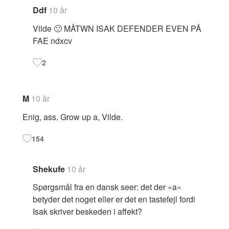
Ddf
10 år
Vilde 🙁 MÅTWN ISAK DEFENDER EVEN PÅ
FAE ndxcv
2
M
10 år
Enig, ass. Grow up a, Vilde.
154
Shekufe
10 år
Spørgsmål fra en dansk seer: det der «a»
betyder det noget eller er det en tastefejl fordi
Isak skriver beskeden i affekt?