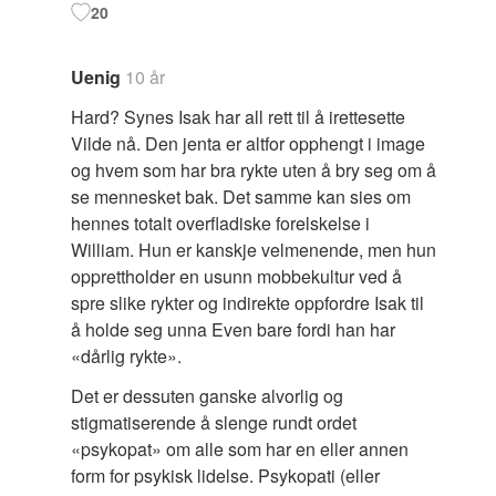
20
Uenig
10 år
Hard? Synes Isak har all rett til å irettesette
Vilde nå. Den jenta er altfor opphengt i image
og hvem som har bra rykte uten å bry seg om å
se mennesket bak. Det samme kan sies om
hennes totalt overfladiske forelskelse i
William. Hun er kanskje velmenende, men hun
opprettholder en usunn mobbekultur ved å
spre slike rykter og indirekte oppfordre Isak til
å holde seg unna Even bare fordi han har
«dårlig rykte».
Det er dessuten ganske alvorlig og
stigmatiserende å slenge rundt ordet
«psykopat» om alle som har en eller annen
form for psykisk lidelse. Psykopati (eller