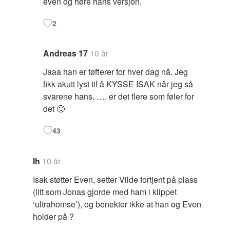
even og høre hans versjon.
2
Andreas 17
10 år
Jaaa han er tøfferer for hver dag nå. Jeg
fikk akutt lyst til å KYSSE ISAK når jeg så
svarene hans. …. er det flere som føler for
det 🙂
43
Ih
10 år
Isak støtter Even, setter Vilde fortjent på plass
(litt som Jonas gjorde med ham i klippet
‘ultrahomse’), og benekter ikke at han og Even
holder på ?