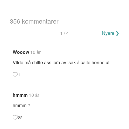
356 kommentarer
Navigering
1 / 4
Nyere ❯
for
kommentarer
Wooow
10 år
Vilde må chille ass. bra av isak å calle henne ut
1
hmmm
10 år
hmmm ?
22