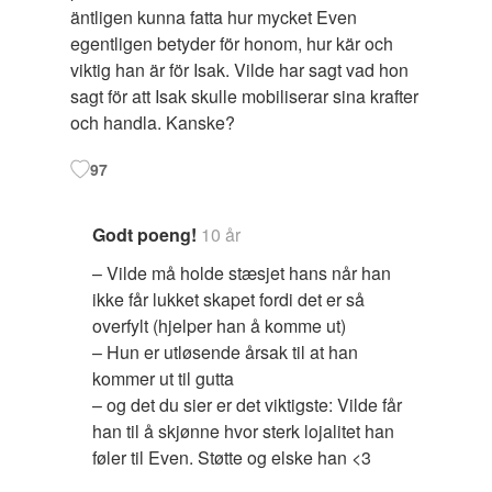
äntligen kunna fatta hur mycket Even
egentligen betyder för honom, hur kär och
viktig han är för Isak. Vilde har sagt vad hon
sagt för att Isak skulle mobiliserar sina krafter
och handla. Kanske?
97
Godt poeng!
10 år
– Vilde må holde stæsjet hans når han
ikke får lukket skapet fordi det er så
overfylt (hjelper han å komme ut)
– Hun er utløsende årsak til at han
kommer ut til gutta
– og det du sier er det viktigste: Vilde får
han til å skjønne hvor sterk lojalitet han
føler til Even. Støtte og elske han <3