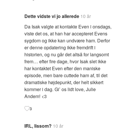
Dette vidste vi jo allerede
10 år
Da Isak valgte at kontakte Even i onsdags,
viste det os, at han har accepteret Evens
sygdom og ikke kan undvære ham. Derfor
er denne opdatering ikke fremdrift i
historien, og nu går det altså for langsomt
frem… efter fire dage, hvor Isak slet ikke
har kontaktet Even efter den maniske
episode, men bare cuttede ham af, til det
dramatiske højdepunkt, der helt sikkert
kommer i dag. Gi’ os lidt love, Julie
Andem! <3
3
IRL, lissom?
10 år