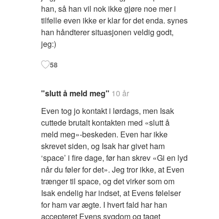
han, så han vil nok ikke gjøre noe mer i
tilfelle even ikke er klar for det enda. synes
han håndterer situasjonen veldig godt,
jeg:)
58
"slutt å meld meg"
10 år
Even tog jo kontakt i lørdags, men Isak
cuttede brutalt kontakten med «slutt å
meld meg»-beskeden. Even har ikke
skrevet siden, og Isak har givet ham
‘space’ i fire dage, før han skrev «Gi en lyd
når du føler for det». Jeg tror ikke, at Even
trænger til space, og det virker som om
Isak endelig har indset, at Evens følelser
for ham var ægte. I hvert fald har han
accepteret Evens sygdom og taget