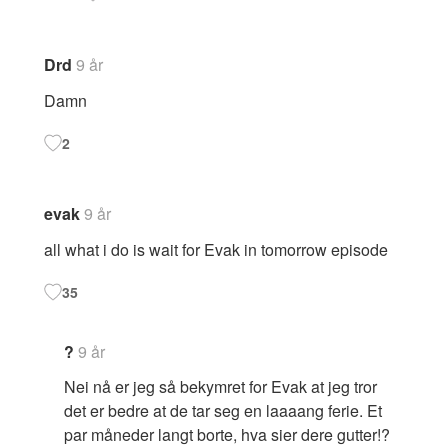
Drd
9 år
Damn
2
evak
9 år
all what i do is wait for Evak in tomorrow episode
35
?
9 år
Nei nå er jeg så bekymret for Evak at jeg tror
det er bedre at de tar seg en laaaang ferie. Et
par måneder langt borte, hva sier dere gutter!?