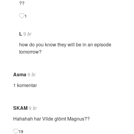
??
1
L
9 år
how do you know they will be in an episode
tomorrow?
Asma
9 år
1 komentar
SKAM
9 år
Hahahah har Vilde glömt Magnus??
19