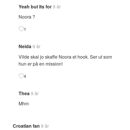
Yeah but Its for
9 år
Noora ?
1
Neida
9 år
Vilde skal jo skaffe Noora et hook. Ser ut som
hun er på en mission!
4
Thea
9 år
Mhm
Croatian fan
9 år