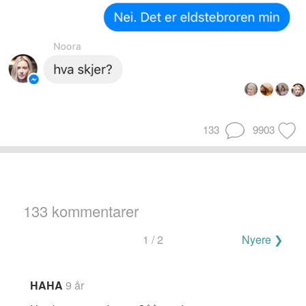
133
9903
133 kommentarer
Navigering
1 / 2
Nyere ❯
for
kommentarer
HAHA
9 år