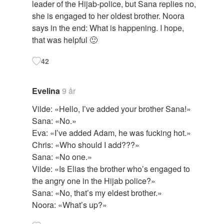
leader of the Hijab-police, but Sana replies no,
she is engaged to her oldest brother. Noora
says in the end: What is happening. I hope,
that was helpful 🙂
42
Evelina
9 år
Vilde: «Hello, I’ve added your brother Sana!»
Sana: «No.»
Eva: «I’ve added Adam, he was fucking hot.»
Chris: «Who should I add???»
Sana: «No one.»
Vilde: «Is Elias the brother who’s engaged to
the angry one in the Hijab police?»
Sana: «No, that’s my eldest brother.»
Noora: «What’s up?»