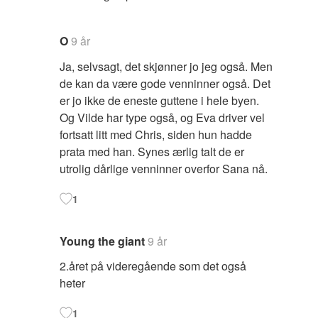
O
9 år
Ja, selvsagt, det skjønner jo jeg også. Men
de kan da være gode venninner også. Det
er jo ikke de eneste guttene i hele byen.
Og Vilde har type også, og Eva driver vel
fortsatt litt med Chris, siden hun hadde
prata med han. Synes ærlig talt de er
utrolig dårlige venninner overfor Sana nå.
1
Young the giant
9 år
2.året på videregående som det også
heter
1