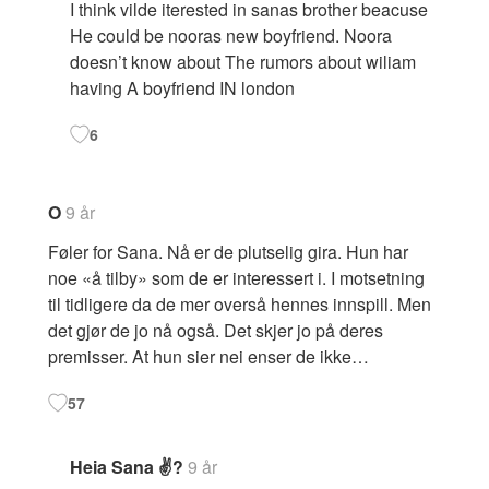
I think vilde iterested in sanas brother beacuse
He could be nooras new boyfriend. Noora
doesn’t know about The rumors about wiliam
having A boyfriend IN london
6
O
9 år
Føler for Sana. Nå er de plutselig gira. Hun har
noe «å tilby» som de er interessert i. I motsetning
til tidligere da de mer overså hennes innspill. Men
det gjør de jo nå også. Det skjer jo på deres
premisser. At hun sier nei enser de ikke…
57
Heia Sana ✌?
9 år