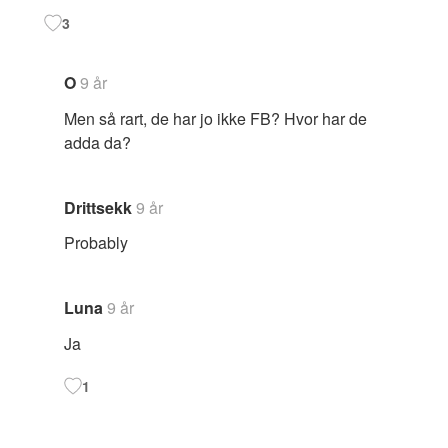
3
O
9 år
Men så rart, de har jo ikke FB? Hvor har de
adda da?
Drittsekk
9 år
Probably
Luna
9 år
Ja
1