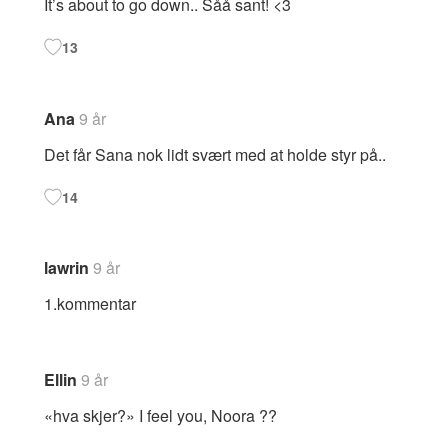
It’s about to go down.. Såå sant! <3
13
Ana
9 år
Det får Sana nok lidt svært med at holde styr på..
14
lawrin
9 år
1.kommentar
Ellin
9 år
«hva skjer?» I feel you, Noora ??