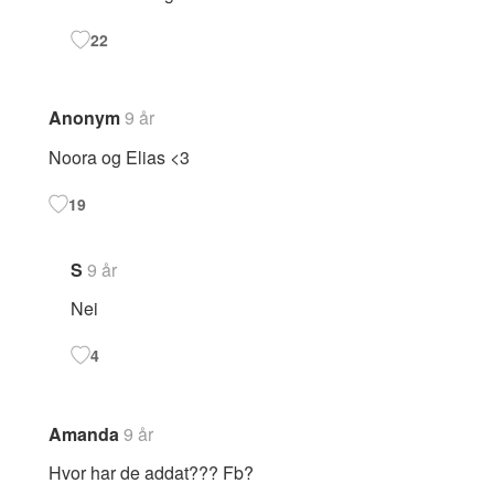
22
Anonym
9 år
Noora og Elias <3
19
S
9 år
Nei
4
Amanda
9 år
Hvor har de addat??? Fb?