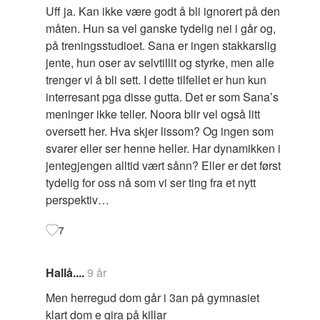
Uff ja. Kan ikke være godt å bli ignorert på den
måten. Hun sa vel ganske tydelig nei i går og,
på treningsstudioet. Sana er ingen stakkarslig
jente, hun oser av selvtillit og styrke, men alle
trenger vi å bli sett. I dette tilfellet er hun kun
interresant pga disse gutta. Det er som Sana’s
meninger ikke teller. Noora blir vel også litt
oversett her. Hva skjer lissom? Og ingen som
svarer eller ser henne heller. Har dynamikken i
jentegjengen alltid vært sånn? Eller er det først
tydelig for oss nå som vi ser ting fra et nytt
perspektiv…
7
Hallå....
9 år
Men herregud dom går i 3an på gymnasiet
klart dom e gira på killar