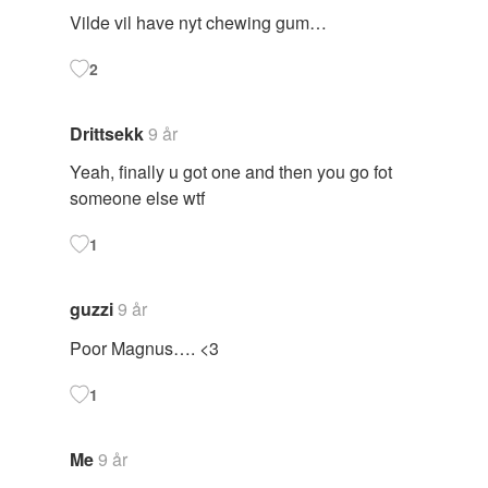
Vilde vil have nyt chewing gum…
2
Drittsekk
9 år
Yeah, finally u got one and then you go fot
someone else wtf
1
guzzi
9 år
Poor Magnus…. <3
1
Me
9 år