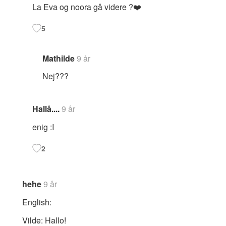
La Eva og noora gå videre ?❤️
5
Mathilde
9 år
Nej???
Hallå....
9 år
enig :I
2
hehe
9 år
English:
Vilde: Hallo!