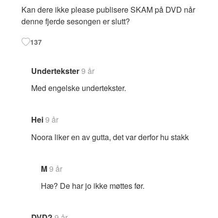
Kan dere ikke please publisere SKAM på DVD når
denne fjerde sesongen er slutt?
137
Undertekster
9 år
Med engelske undertekster.
Hei
9 år
Noora liker en av gutta, det var derfor hu stakk
M
9 år
Hæ? De har jo ikke møttes før.
DVD?
9 år