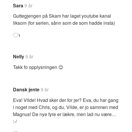
Sara
9 år
Guttegjengen på Skam har laget youtube kanal
liksom (for serien, sånn som de som hadde insta)
1
Nelly
9 år
Takk fo opplysningen 😉
Dansk jente
9 år
Eva! Vilde! Hvad sker der for jer? Eva, du har gang
i noget med Chris, og du, Vilde, er jo sammen med
Magnus! De nye fyre er lækre, men lad nu være…
:-/