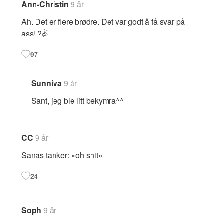
Ann-Christin
9 år
Ah. Det er flere brødre. Det var godt å få svar på
ass! ?✌
97
Sunniva
9 år
Sant, jeg ble litt bekymra^^
CC
9 år
Sanas tanker: «oh shit»
24
Soph
9 år