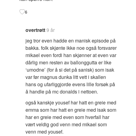
6
overtrøtt
9 år
jeg tror even hadde en manisk episode på
bakka. folk skjønte ikke noe også forsvarer
mikael even fordi han skjønner at even var
dårlig men resten av ballonggutta er like
‘umodne’ (for å si det på sanisk) som isak
var før magnus dunka litt vett i skallen
hans og ufarliggjorde evens lille forsøk på
å handle på mc donalds i nettoen.
også kanskje yousef har hatt en greie med
emma som har hatt en greie med isak som
har en greie med even som hverfall har
vært veldig god venn med mikael som
venn med yousef.