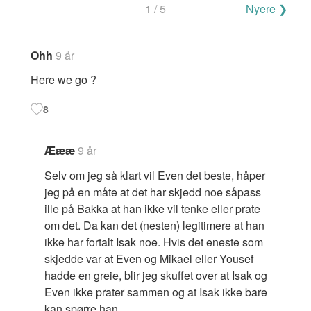
Navigering
1 / 5
Nyere ❯
for
kommentarer
Ohh
9 år
Here we go ?
8
Æææ
9 år
Selv om jeg så klart vil Even det beste, håper
jeg på en måte at det har skjedd noe såpass
ille på Bakka at han ikke vil tenke eller prate
om det. Da kan det (nesten) legitimere at han
ikke har fortalt Isak noe. Hvis det eneste som
skjedde var at Even og Mikael eller Yousef
hadde en greie, blir jeg skuffet over at Isak og
Even ikke prater sammen og at Isak ikke bare
kan spørre han.