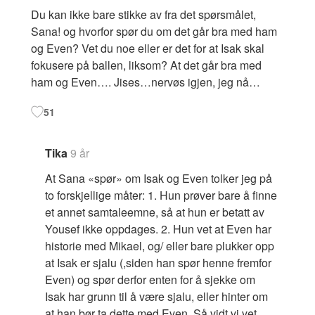
Du kan ikke bare stikke av fra det spørsmålet,
Sana! og hvorfor spør du om det går bra med ham
og Even? Vet du noe eller er det for at Isak skal
fokusere på ballen, liksom? At det går bra med
ham og Even…. Jises…nervøs igjen, jeg nå…
51
Tika
9 år
At Sana «spør» om Isak og Even tolker jeg på
to forskjellige måter: 1. Hun prøver bare å finne
et annet samtaleemne, så at hun er betatt av
Yousef ikke oppdages. 2. Hun vet at Even har
historie med Mikael, og/ eller bare plukker opp
at Isak er sjalu (,siden han spør henne fremfor
Even) og spør derfor enten for å sjekke om
Isak har grunn til å være sjalu, eller hinter om
at han bør ta dette med Even. Så vidt vi vet,