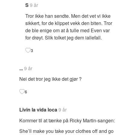
S
9 år
Tror ikke han sendte. Men det vet vi ikke
sikkert, for de klippet vekk den biten. Tror
de ble enige om at å tulle med Even var
for drøyt. Slik tolket jeg dem iallefall.
3
...
9 år
Nei det tror jeg ikke det gjør ?
6
Livin la vida loca
9 år
Kommer til at tænke på Ricky Martin-sangen:
She’ll make you take your clothes off and go