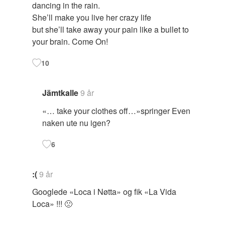
dancing in the rain.
She’ll make you live her crazy life
but she’ll take away your pain like a bullet to
your brain. Come On!
10
Jämtkalle
9 år
«… take your clothes off…»springer Even
naken ute nu igen?
6
:(
9 år
Googlede «Loca i Nøtta» og fik «La Vida
Loca» !!! 🙁