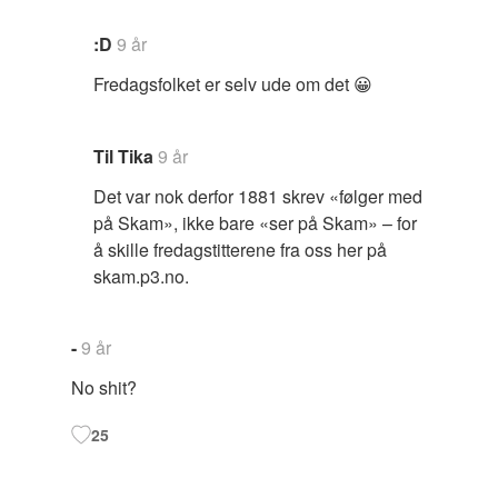
:D
9 år
Fredagsfolket er selv ude om det 😀
Til Tika
9 år
Det var nok derfor 1881 skrev «følger med
på Skam», ikke bare «ser på Skam» – for
å skille fredagstitterene fra oss her på
skam.p3.no.
-
9 år
No shit?
25