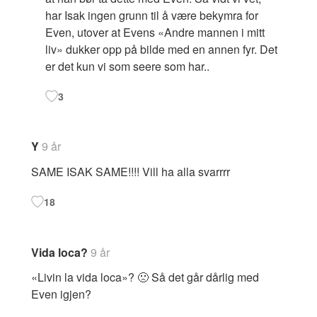
har Isak ingen grunn til å være bekymra for
Even, utover at Evens «Andre mannen i mitt
liv» dukker opp på bilde med en annen fyr. Det
er det kun vi som seere som har..
3
Y
9 år
SAME ISAK SAME!!!! Vill ha alla svarrrr
18
Vida loca?
9 år
«Livin la vida loca»? 🙁 Så det går dårlig med
Even igjen?