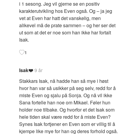
i 1 sesong. Jeg vil gjerne se en positiv
karakterutvikling hos Even også. Og – ja jeg
vet at Even har hatt det vanskelig, men
alikevel må de prate sammen – og her ser det
ut som at det er noe som han ikke har fortalt
Isak.
1
Isak❤️
9 år
Stakkars Isak, nå hadde han så mye i høst
hvor han var så usikker på seg selv, redd for å
miste Even og sjalu på Sonja. Og nå vil ikke
Sana fortelle han noe om Mikael. Føler hun
holder noe tilbake. Og hvorfor et det Isak som
hele tiden skal være redd for å miste Even?
Synes Isak fortjener en Even som er villig til å
kjempe like mye for han og deres forhold også.