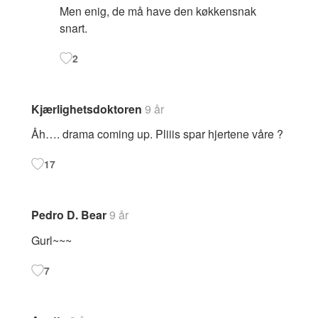
Men enig, de må have den køkkensnak
snart.
2
Kjærlighetsdoktoren
9 år
Åh…. drama coming up. Pliiis spar hjertene våre ?
17
Pedro D. Bear
9 år
Gurl~~~
7