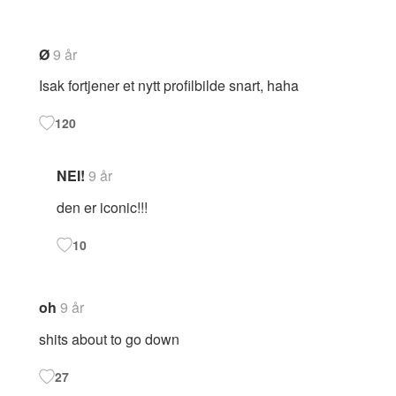
Ø
9 år
Isak fortjener et nytt profilbilde snart, haha
120
NEI!
9 år
den er iconic!!!
10
oh
9 år
shits about to go down
27