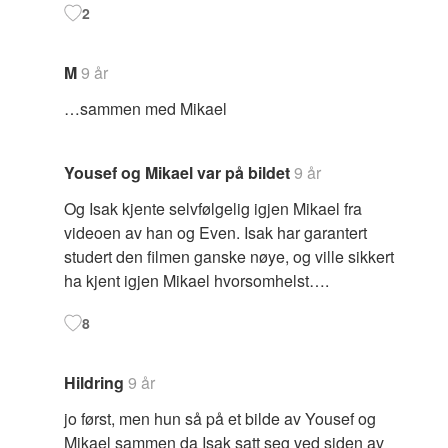
2
M
9 år
…sammen med Mikael
Yousef og Mikael var på bildet
9 år
Og Isak kjente selvfølgelig igjen Mikael fra
videoen av han og Even. Isak har garantert
studert den filmen ganske nøye, og ville sikkert
ha kjent igjen Mikael hvorsomhelst….
8
Hildring
9 år
jo først, men hun så på et bilde av Yousef og
Mikael sammen da Isak satt seg ved siden av