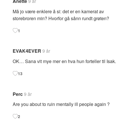
Anette
9 år
Må jo være enklere å si: det er en kamerat av
storebroren min? Hvorfor gå sånn rundt grøten?
1
EVAK4EVER
9 år
OK… Sana vit mye mer en hva hun forteller til Isak.
13
Perc
9 år
Are you about to ruin mentally ill people again ?
2