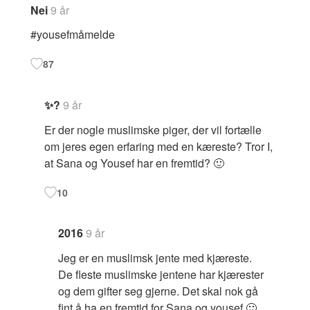
Nei
9 år
#yousefmåmelde
87
✨?
9 år
Er der nogle muslimske piger, der vil fortælle
om jeres egen erfaring med en kæreste? Tror I,
at Sana og Yousef har en fremtid? 🙂
10
2016
9 år
Jeg er en muslimsk jente med kjæreste.
De fleste muslimske jentene har kjærester
og dem gifter seg gjerne. Det skal nok gå
fint å ha en fremtid for Sana og yousef 🙂