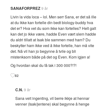
SANAFORPREZ
9 år
Livin la vida loca – lol. Men serr Sana, er det så ille
at du ikke kan fortelle din bedt biology-buddy hva
det er? Hva vet du som ikke kan fortelles? Helt galt
kan det jo ikke være, hadde Even vært slem hadde
du aldri tillatt at Isak ble sammen med ham? Du
beskytter ham ikke ved å ikke fortelle, han må vite
det. Nå vil han jo begynne å tvile og bli
mistenksom både på det og Even. Kom igjen a!
Og hvordan skal du få tak i 300 000?!?!
82
C.N.
9 år
Sana veit ingenting, vil berre ikkje at hennar
venner (Isak/jentene) skal begynne å henge