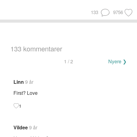
133
9756
133 kommentarer
Navigering
1 / 2
Nyere ❯
for
kommentarer
Linn
9 år
First? Love
1
Vildee
9 år