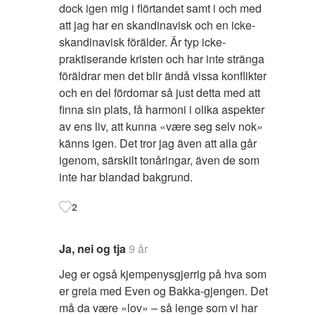
dock igen mig i flörtandet samt i och med
att jag har en skandinavisk och en icke-
skandinavisk förälder. Är typ icke-
praktiserande kristen och har inte stränga
föräldrar men det blir ändå vissa konflikter
och en del fördomar så just detta med att
finna sin plats, få harmoni i olika aspekter
av ens liv, att kunna «være seg selv nok»
känns igen. Det tror jag även att alla går
igenom, särskilt tonåringar, även de som
inte har blandad bakgrund.
2
Ja, nei og tja
9 år
Jeg er også kjempenysgjerrig på hva som
er greia med Even og Bakka-gjengen. Det
må da være «lov» – så lenge som vi har