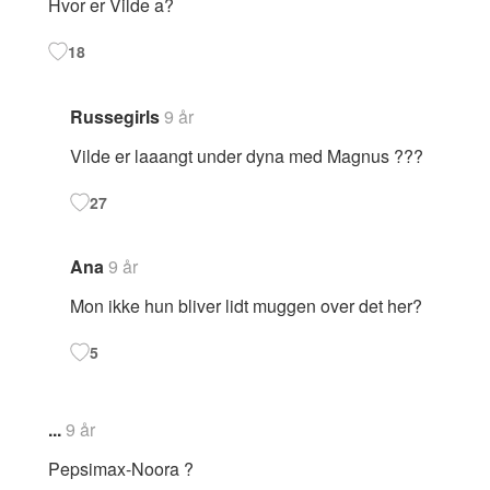
Hvor er Vilde a?
18
Russegirls
9 år
Vilde er laaangt under dyna med Magnus ???
27
Ana
9 år
Mon ikke hun bliver lidt muggen over det her?
5
...
9 år
Pepsimax-Noora ?