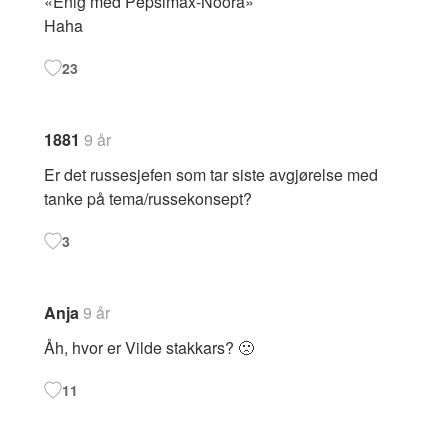
«Enig med Pepsimax-Noora»
Haha
23
1881
9 år
Er det russesjefen som tar siste avgjørelse med
tanke på tema/russekonsept?
3
Anja
9 år
Åh, hvor er Vilde stakkars? 🙁
11