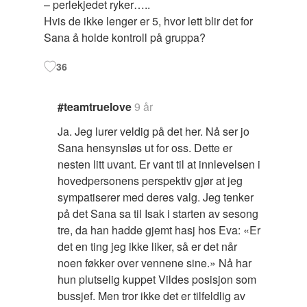
– perlekjedet ryker…..
Hvis de ikke lenger er 5, hvor lett blir det for
Sana å holde kontroll på gruppa?
36
#teamtruelove
9 år
Ja. Jeg lurer veldig på det her. Nå ser jo
Sana hensynsløs ut for oss. Dette er
nesten litt uvant. Er vant til at innlevelsen i
hovedpersonens perspektiv gjør at jeg
sympatiserer med deres valg. Jeg tenker
på det Sana sa til Isak i starten av sesong
tre, da han hadde gjemt hasj hos Eva: «Er
det en ting jeg ikke liker, så er det når
noen føkker over vennene sine.» Nå har
hun plutselig kuppet Vildes posisjon som
bussjef. Men tror ikke det er tilfeldlig av