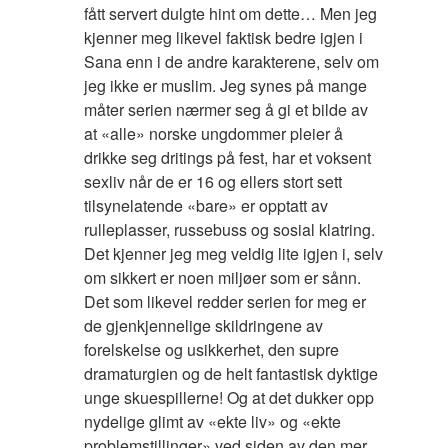
fått servert dulgte hint om dette… Men jeg
kjenner meg likevel faktisk bedre igjen i
Sana enn i de andre karakterene, selv om
jeg ikke er muslim. Jeg synes på mange
måter serien nærmer seg å gi et bilde av
at «alle» norske ungdommer pleier å
drikke seg dritings på fest, har et voksent
sexliv når de er 16 og ellers stort sett
tilsynelatende «bare» er opptatt av
rulleplasser, russebuss og sosial klatring.
Det kjenner jeg meg veldig lite igjen i, selv
om sikkert er noen miljøer som er sånn.
Det som likevel redder serien for meg er
de gjenkjennelige skildringene av
forelskelse og usikkerhet, den supre
dramaturgien og de helt fantastisk dyktige
unge skuespillerne! Og at det dukker opp
nydelige glimt av «ekte liv» og «ekte
problemstillinger» ved siden av den mer