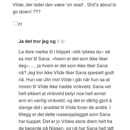
Vilde, der lader den være ‘on read’.. Shit’s about to
go down! ???
21
Ja det tror jeg og
9 år
La dere merke til i klippet «slik lykkes du» så
sa mor til Sana: «hvem er det som ikke liker
deg»….. ja hvem er det som ikke liker Sana
nå? Jeg tror ikke Vilde liker Sana spesielt godt
nå. Hun var ufin mot Vilde i går når hun sa at
moren til Vilde ikke hadde vinkveld. Sana vet
helt sikkert at vinkveld betyr noe helt annet
enn en vanlig vinkveld, og det er dårlig gjort å
slenge det i ansiktet til Vilde foran de andre. I
tillegg er det dette russeopplegget som Sana
har kuppet. Det er jo Vildes store drøm helt fra
de begynte på Nissen, og nå har Sana helt tatt