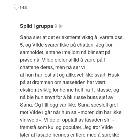
148
Splid i gruppa
9 år
Sana sier at det er ekstremt viktig å ivareta oss
5, og Vilde svarer ikke på chatten. Jeg tror
samholdet jentene imellom nå blir satt på
prøve nå. Vilde pleier alltid å være på i
chattene deres, men nå ser vi
at hun har lest alt og alikevel ikke svart. Husk
på at drømmen om russetiden har vært
ekstremt viktig for henne helt fra 1. klasse, og
nå ble hun snytt for å bli russe buss sjef av
Sana. Og i tillegg var ikke Sana spesielt grei
mot Vilde i går når hun sa «moren din har ikke
vinkveld». Vilde er opptatt av fasaden sin –
fremstå som kul og populær. Jeg tror Vilde
føler at fasade hennes er iferd med å sprekke