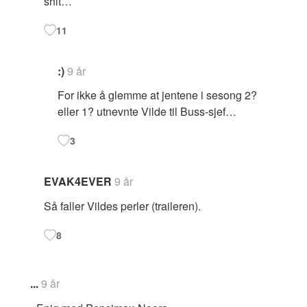
shit…
11
:)
9 år
For ikke å glemme at jentene i sesong 2?
eller 1? utnevnte Vilde til Buss-sjef…
3
EVAK4EVER
9 år
Så faller Vildes perler (traileren).
8
...
9 år