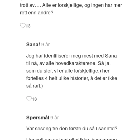
trøtt av…. Alle er forskjellige, og ingen har mer
rett enn andre?
13
Sana!
9 år
Jeg har identifiserer meg mest med Sana
til nå, av alle hovedkarakterene. Så ja,
som du sier, vi er alle forskjellige:) her
fortelles 4 helt ulike historier, å det er ikke
så rart:)
13
Spørsmål
9 år
Var sesong tre den første du så i sanntid?
Uansett om det var eller ikke, hvor gæren