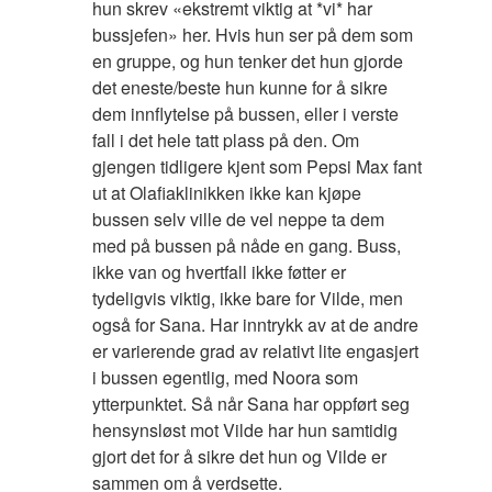
hun skrev «ekstremt viktig at *vi* har
bussjefen» her. Hvis hun ser på dem som
en gruppe, og hun tenker det hun gjorde
det eneste/beste hun kunne for å sikre
dem innflytelse på bussen, eller i verste
fall i det hele tatt plass på den. Om
gjengen tidligere kjent som Pepsi Max fant
ut at Olafiaklinikken ikke kan kjøpe
bussen selv ville de vel neppe ta dem
med på bussen på nåde en gang. Buss,
ikke van og hvertfall ikke føtter er
tydeligvis viktig, ikke bare for Vilde, men
også for Sana. Har inntrykk av at de andre
er varierende grad av relativt lite engasjert
i bussen egentlig, med Noora som
ytterpunktet. Så når Sana har oppført seg
hensynsløst mot Vilde har hun samtidig
gjort det for å sikre det hun og Vilde er
sammen om å verdsette.