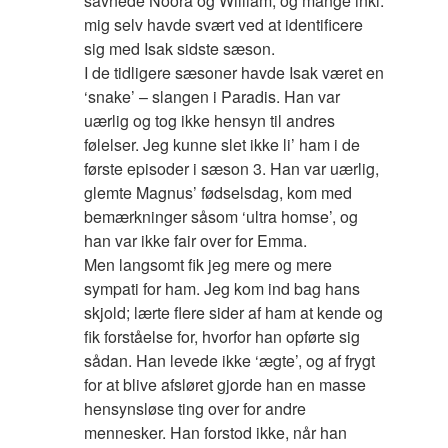
savnede Noora og William, og mange inkl.
mig selv havde svært ved at identificere
sig med Isak sidste sæson.
I de tidligere sæsoner havde Isak været en
‘snake’ – slangen i Paradis. Han var
uærlig og tog ikke hensyn til andres
følelser. Jeg kunne slet ikke li’ ham i de
første episoder i sæson 3. Han var uærlig,
glemte Magnus’ fødselsdag, kom med
bemærkninger såsom ‘ultra homse’, og
han var ikke fair over for Emma.
Men langsomt fik jeg mere og mere
sympati for ham. Jeg kom ind bag hans
skjold; lærte flere sider af ham at kende og
fik forståelse for, hvorfor han opførte sig
sådan. Han levede ikke ‘ægte’, og af frygt
for at blive afsløret gjorde han en masse
hensynsløse ting over for andre
mennesker. Han forstod ikke, når han