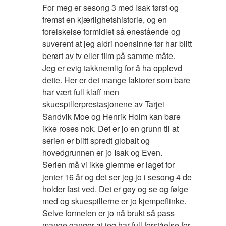
For meg er sesong 3 med Isak først og
fremst en kjærlighetshistorie, og en
forelskelse formidlet så enestående og
suverent at jeg aldri noensinne før har blitt
berørt av tv eller film på samme måte.
Jeg er evig takknemlig for å ha opplevd
dette. Her er det mange faktorer som bare
har vært full klaff men
skuespillerprestasjonene av Tarjei
Sandvik Moe og Henrik Holm kan bare
ikke roses nok. Det er jo en grunn til at
serien er blitt spredt globalt og
hovedgrunnen er jo Isak og Even.
Serien må vi ikke glemme er laget for
jenter 16 år og det ser jeg jo i sesong 4 de
holder fast ved. Det er gøy og se og følge
med og skuespillerne er jo kjempeflinke.
Selve formelen er jo nå brukt så pass
mange ganger at jeg har full forståelse for