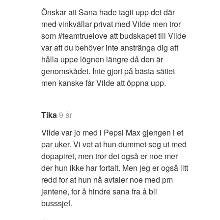
Önskar att Sana hade tagit upp det där
med vinkvällar privat med Vilde men tror
som #teamtruelove att budskapet till Vilde
var att du behöver inte anstränga dig att
hålla uppe lögnen längre då den är
genomskådet. Inte gjort på bästa sättet
men kanske får Vilde att öppna upp.
Tika
9 år
Vilde var jo med i Pepsi Max gjengen i et
par uker. Vi vet at hun dummet seg ut med
dopapiret, men tror det også er noe mer
der hun ikke har fortalt. Men jeg er også litt
redd for at hun nå avtaler noe med pm
jentene, for å hindre sana fra å bli
busssjef.