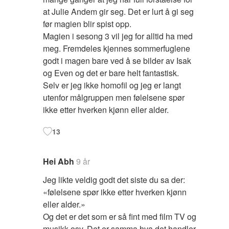
at Julie Andem gir seg. Det er lurt å gi seg
før magien blir spist opp.
Magien i sesong 3 vil jeg for alltid ha med
meg. Fremdeles kjennes sommerfuglene
godt i magen bare ved å se bilder av Isak
og Even og det er bare helt fantastisk.
Selv er jeg ikke homofil og jeg er langt
utenfor målgruppen men følelsene spør
ikke etter hverken kjønn eller alder.
13
Hei Abh
9 år
Jeg likte veldig godt det siste du sa der:
«følelsene spør ikke etter hverken kjønn
eller alder.»
Og det er det som er så fint med film TV og
musikk osv. Det er samma hva det handler