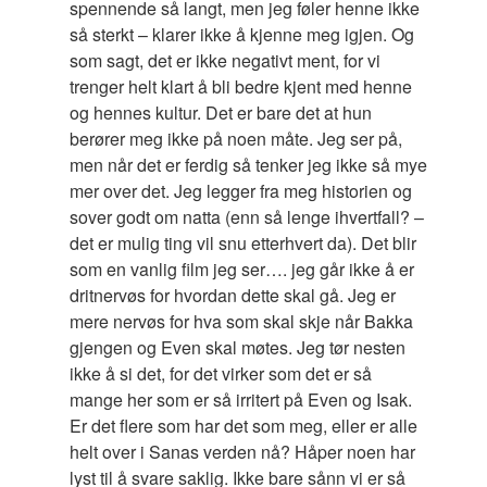
spennende så langt, men jeg føler henne ikke
så sterkt – klarer ikke å kjenne meg igjen. Og
som sagt, det er ikke negativt ment, for vi
trenger helt klart å bli bedre kjent med henne
og hennes kultur. Det er bare det at hun
berører meg ikke på noen måte. Jeg ser på,
men når det er ferdig så tenker jeg ikke så mye
mer over det. Jeg legger fra meg historien og
sover godt om natta (enn så lenge ihvertfall? –
det er mulig ting vil snu etterhvert da). Det blir
som en vanlig film jeg ser…. jeg går ikke å er
dritnervøs for hvordan dette skal gå. Jeg er
mere nervøs for hva som skal skje når Bakka
gjengen og Even skal møtes. Jeg tør nesten
ikke å si det, for det virker som det er så
mange her som er så irritert på Even og Isak.
Er det flere som har det som meg, eller er alle
helt over i Sanas verden nå? Håper noen har
lyst til å svare saklig. Ikke bare sånn vi er så