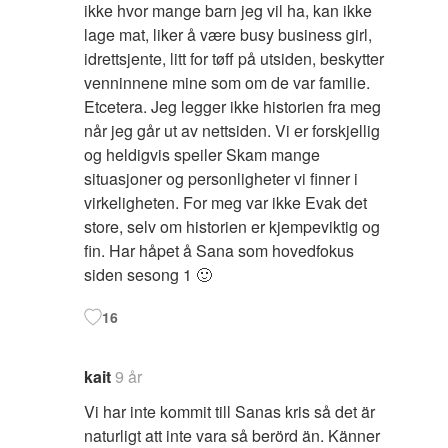
ikke hvor mange barn jeg vil ha, kan ikke
lage mat, liker å være busy business girl,
idrettsjente, litt for tøff på utsiden, beskytter
venninnene mine som om de var familie.
Etcetera. Jeg legger ikke historien fra meg
når jeg går ut av nettsiden. Vi er forskjellig
og heldigvis speiler Skam mange
situasjoner og personligheter vi finner i
virkeligheten. For meg var ikke Evak det
store, selv om historien er kjempeviktig og
fin. Har håpet å Sana som hovedfokus
siden sesong 1 🙂
16
kait
9 år
Vi har inte kommit till Sanas kris så det är
naturligt att inte vara så berörd än. Känner