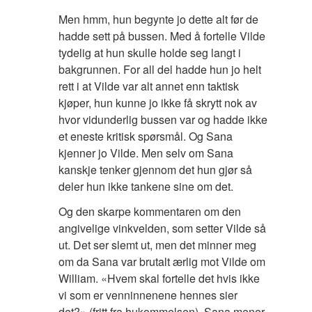
Men hmm, hun begynte jo dette alt før de
hadde sett på bussen. Med å fortelle Vilde
tydelig at hun skulle holde seg langt i
bakgrunnen. For all del hadde hun jo helt
rett i at Vilde var alt annet enn taktisk
kjøper, hun kunne jo ikke få skrytt nok av
hvor vidunderlig bussen var og hadde ikke
et eneste kritisk spørsmål. Og Sana
kjenner jo Vilde. Men selv om Sana
kanskje tenker gjennom det hun gjør så
deler hun ikke tankene sine om det.
Og den skarpe kommentaren om den
angivelige vinkvelden, som setter Vilde så
ut. Det ser slemt ut, men det minner meg
om da Sana var brutalt ærlig mot Vilde om
William. «Hvem skal fortelle det hvis ikke
vi som er venninnenene hennes sier
det?» (fritt fra hukommelsen). Sana mener