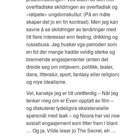
overfladiske skildringen av overfladisk og
«rølpete» ungdomskultur. (På en måte
skaper det jo en fin kontrast). Men jeg kan
savne å se skildringer av tenåringer med
litt flere interesser enn festing, drikking og
russebuss. Jeg husker vgs-perioden som
en tid der mange hadde veldig sterke og
brennende engasjementer (enten det
dreide seg om miljøvern, politikk, teater,
dans, litteratur, sport, fantasy eller religion)
og mye idealisme.
Vel, kanskje jeg er litt urettferdig – Når jeg
tenker meg om er Even opptatt av film –
og diskuterer tydeligvis eksistensielle
spørsmål med Isak – og Noora har vel noe
sosialt engasjement som titter fram i blant
… Og ja, Vilde leser jo The Secret, eh …