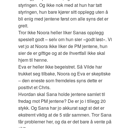
styringen. Og ikke nok med at hun har tatt
styringen, hun bare kjører sitt opplegg uten å
bli enig med jentene først om alle syns det er
greit.
Tror ikke Noora heller liker Sanas opplegg
spesielt godt – selv om hun sier «godt løst». Vi
vet jo at Noora ikke liker de PM jentene, hun
sier de er giftige og at de ihvertfall ikke skal
hjem til henne.
Eva er heller ikke begeistret. Så Vilde har
trukket seg tilbake, Noora og Eva er skeptiske
– den eneste som fremdeles syns dette er
positivt et Chris.
Hvordan skal Sana holde jentene samlet til
fredag mot PM jentene? De er jo i tillegg 20
stykk. Og Sana har jo akkurat sagt st det er
ekstremt viktig at de 5 står sammen. Tror Sana
får problemer her, og da er det bare å vente på