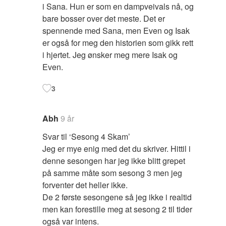
i Sana. Hun er som en dampveivals nå, og
bare bosser over det meste. Det er
spennende med Sana, men Even og Isak
er også for meg den historien som gikk rett
i hjertet. Jeg ønsker meg mere Isak og
Even.
3
Abh
9 år
Svar til ‘Sesong 4 Skam’
Jeg er mye enig med det du skriver. Hittil i
denne sesongen har jeg ikke blitt grepet
på samme måte som sesong 3 men jeg
forventer det heller ikke.
De 2 første sesongene så jeg ikke i realtid
men kan forestille meg at sesong 2 til tider
også var intens.