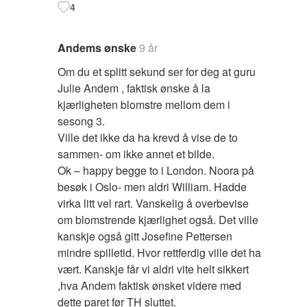
4
Andems ønske
9 år
Om du et splitt sekund ser for deg at guru
Julie Andem , faktisk ønske å la
kjærligheten blomstre mellom dem i
sesong 3.
Ville det ikke da ha krevd å vise de to
sammen- om ikke annet et bilde.
Ok – happy begge to i London. Noora på
besøk i Oslo- men aldri William. Hadde
virka litt vel rart. Vanskelig å overbevise
om blomstrende kjærlighet også. Det ville
kanskje også gitt Josefine Pettersen
mindre spilletid. Hvor rettferdig ville det ha
vært. Kanskje får vi aldri vite helt sikkert
,hva Andem faktisk ønsket videre med
dette paret før TH sluttet.