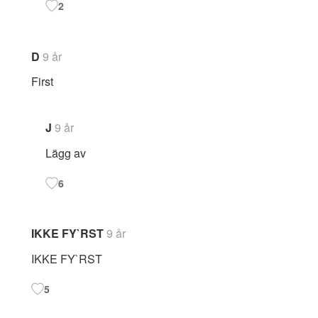
2
D
9 år
First
J
9 år
Lägg av
6
IKKE FY`RST
9 år
IKKE FY`RST
5