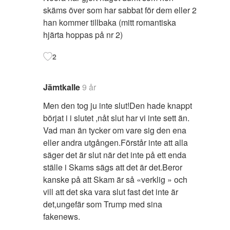
skäms över som har sabbat för dem eller 2
han kommer tillbaka (mitt romantiska
hjärta hoppas på nr 2)
2
Jämtkalle
9 år
Men den tog ju inte slut!Den hade knappt
börjat i i slutet ,nåt slut har vi inte sett än.
Vad man än tycker om vare sig den ena
eller andra utgången.Förstår inte att alla
säger det är slut när det inte på ett enda
ställe i Skams sägs att det är det.Beror
kanske på att Skam är så «verklig » och
vill att det ska vara slut fast det inte är
det,ungefär som Trump med sina
fakenews.