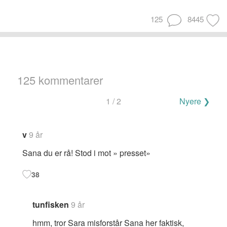
125
8445
125 kommentarer
Navigering
1 / 2
Nyere ❯
for
kommentarer
v
9 år
Sana du er rå! Stod i mot » presset»
38
tunfisken
9 år
hmm, tror Sara misforstår Sana her faktisk,