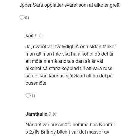
tipper Sara oppfatter svaret som at alko er greit
61
kait
9 år
Ja, svaret var tvetydigt. Å ena sidan tänker
man att man inte ska ha alkohol då det är
ett möte men å andra sidan så är väl
alkohol så starkt kopplad till att vara russ
så det kan kännas självklart att ha det på
bussmöte.
11
Jämtkalle
9 år
När det var bussmöte hemma hos Noora i
s 2,(Its Britney bitch!) var det massor av