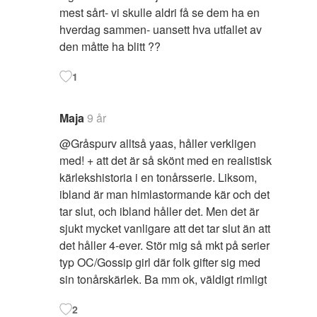
mest sårt- vi skulle aldri få se dem ha en
hverdag sammen- uansett hva utfallet av
den måtte ha blitt ??
1
Maja
9 år
@Gråspurv alltså yaas, håller verkligen
med! + att det är så skönt med en realistisk
kärlekshistoria i en tonårsserie. Liksom,
ibland är man himlastormande kär och det
tar slut, och ibland håller det. Men det är
sjukt mycket vanligare att det tar slut än att
det håller 4-ever. Stör mig så mkt på serier
typ OC/Gossip girl där folk gifter sig med
sin tonårskärlek. Ba mm ok, väldigt rimligt
2