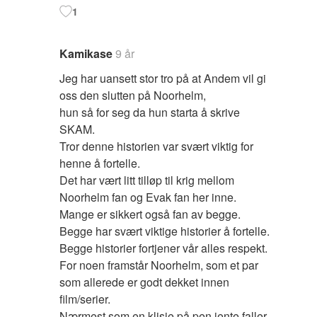
1
Kamikase
9 år
Jeg har uansett stor tro på at Andem vil gi
oss den slutten på Noorhelm,
hun så for seg da hun starta å skrive
SKAM.
Tror denne historien var svært viktig for
henne å fortelle.
Det har vært litt tilløp til krig mellom
Noorhelm fan og Evak fan her inne.
Mange er sikkert også fan av begge.
Begge har svært viktige historier å fortelle.
Begge historier fortjener vår alles respekt.
For noen framstår Noorhelm, som et par
som allerede er godt dekket innen
film/serier.
Nærmest som en klisje på pen jente faller