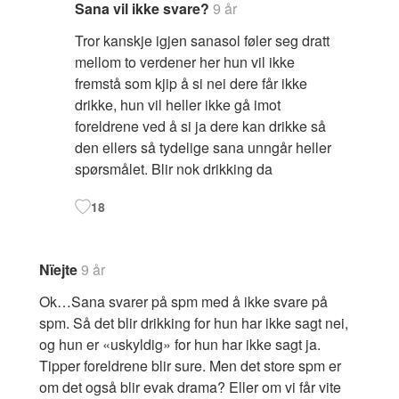
Sana vil ikke svare?
9 år
Tror kanskje igjen sanasol føler seg dratt
mellom to verdener her hun vil ikke
fremstå som kjip å si nei dere får ikke
drikke, hun vil heller ikke gå imot
foreldrene ved å si ja dere kan drikke så
den ellers så tydelige sana unngår heller
spørsmålet. Blir nok drikking da
18
Nïejte
9 år
Ok…Sana svarer på spm med å ikke svare på
spm. Så det blir drikking for hun har ikke sagt nei,
og hun er «uskyldig» for hun har ikke sagt ja.
Tipper foreldrene blir sure. Men det store spm er
om det også blir evak drama? Eller om vi får vite