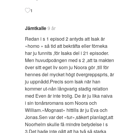
1
Jämtkalle
9 år
Redan i s 1 episod 2 antyds att Isak är
«homo » så tid att bekräfta eller förneka
har ju funnits ,för Isaks del i 21 episoder.
Men huvudpoängen med s 2 ,att ta makten
över sitt eget liv som ju Noora gör ,till för
hennes del mycket högt övergreppspris, är
ju uppnådd.Precis som Isak när han
kommer ut-nån långvarig stadig relation
med Even är inte trolig. De är ju lika naiva
i sin tonårsromans som Noora och
William.»Mognast» hittills är ju Eva och
Jonas.Sen var det «tur»,säkert planlagt,att
Noorhelm skulle få mindre betydelse i s
3.Det hade inte gått att ha två så starka