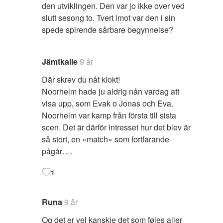
den utviklingen. Den var jo ikke over ved
slutt sesong to. Tvert imot var den i sin
spede spirende sårbare begynnelse?
Jämtkalle
9 år
Där skrev du nåt klokt!
Noorhelm hade ju aldrig nån vardag att
visa upp, som Evak o Jonas och Eva.
Noorhelm var kamp från första till sista
scen. Det är därför intresset hur det blev är
så stort, en «match» som fortfarande
pågår….
1
Runa
9 år
Og det er vel kanskje det som føles aller