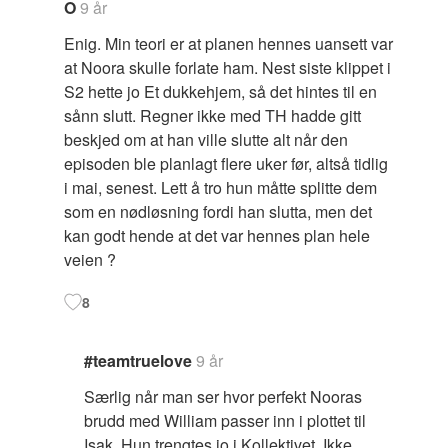
O
9 år
Enig. Min teori er at planen hennes uansett var
at Noora skulle forlate ham. Nest siste klippet i
S2 hette jo Et dukkehjem, så det hintes til en
sånn slutt. Regner ikke med TH hadde gitt
beskjed om at han ville slutte alt når den
episoden ble planlagt flere uker før, altså tidlig
i mai, senest. Lett å tro hun måtte splitte dem
som en nødløsning fordi han slutta, men det
kan godt hende at det var hennes plan hele
veien ?
8
#teamtruelove
9 år
Særlig når man ser hvor perfekt Nooras
brudd med William passer inn i plottet til
Isak. Hun trengtes jo i Kollektivet. Ikke