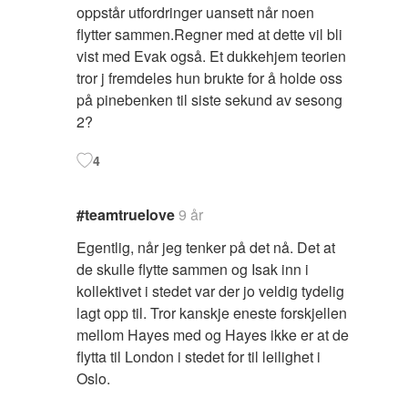
oppstår utfordringer uansett når noen
flytter sammen.Regner med at dette vil bli
vist med Evak også. Et dukkehjem teorien
tror j fremdeles hun brukte for å holde oss
på pinebenken til siste sekund av sesong
2?
4
#teamtruelove
9 år
Egentlig, når jeg tenker på det nå. Det at
de skulle flytte sammen og Isak inn i
kollektivet i stedet var der jo veldig tydelig
lagt opp til. Tror kanskje eneste forskjellen
mellom Hayes med og Hayes ikke er at de
flytta til London i stedet for til leilighet i
Oslo.