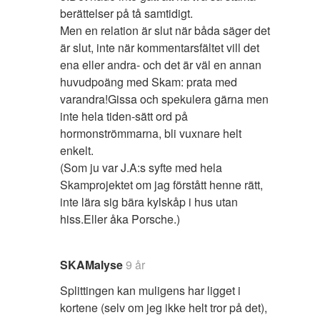
berättelser på tå samtidigt.
Men en relation är slut när båda säger det
är slut, inte när kommentarsfältet vill det
ena eller andra- och det är väl en annan
huvudpoäng med Skam: prata med
varandra!Gissa och spekulera gärna men
inte hela tiden-sätt ord på
hormonströmmarna, bli vuxnare helt
enkelt.
(Som ju var J.A:s syfte med hela
Skamprojektet om jag förstått henne rätt,
inte lära sig bära kylskåp i hus utan
hiss.Eller åka Porsche.)
SKAMalyse
9 år
Splittingen kan muligens har ligget i
kortene (selv om jeg ikke helt tror på det),