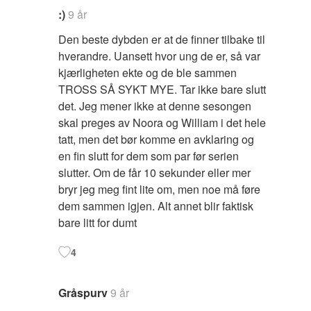
:)
9 år
Den beste dybden er at de finner tilbake til
hverandre. Uansett hvor ung de er, så var
kjærligheten ekte og de ble sammen
TROSS SÅ SYKT MYE. Tar ikke bare slutt
det. Jeg mener ikke at denne sesongen
skal preges av Noora og William i det hele
tatt, men det bør komme en avklaring og
en fin slutt for dem som par før serien
slutter. Om de får 10 sekunder eller mer
bryr jeg meg fint lite om, men noe må føre
dem sammen igjen. Alt annet blir faktisk
bare litt for dumt
4
Gråspurv
9 år