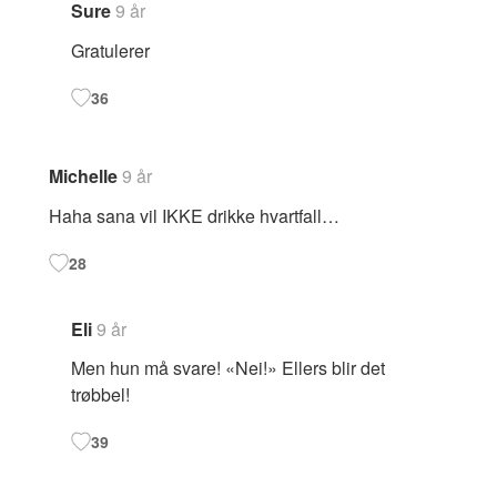
Sure
9 år
Gratulerer
36
Michelle
9 år
Haha sana vil IKKE drikke hvartfall…
28
Eli
9 år
Men hun må svare! «Nei!» Ellers blir det
trøbbel!
39