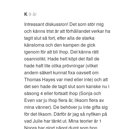
K
9 år
Intressant diskussion! Det som stör mig
och känns trist är att förhållandet verkar ha
tagit slut så fort, efter alla de starka
känslorna och den kampen de gick
igenom för att bli ihop. Det känns rätt
osannolikt. Hade helt köpt det ifall de
hade haft lite olika prövningar (vilket
andem säkert kunnat fixa oavsett om
Thomas Hayes var med eller inte) och att
det sen hade de tagit slut som kanske nu i
säsong 4 eller fortsatt ihop (Sonja och
Even var ju ihop flera år, liksom flera av
mina vänner). De behöver ju inte gifta sig
för det liksom. Därför är jag så nyfiken på
vad Julie har tänkt ut. Mina teorier är 1
Noora har gjort något dumt som hon