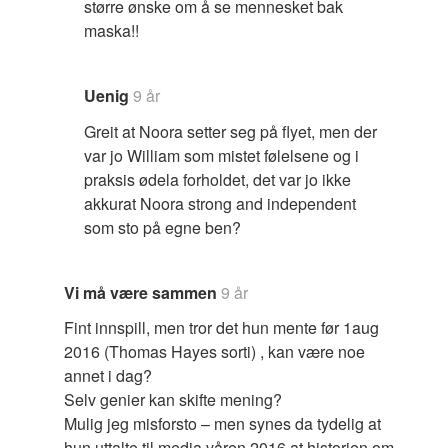
større ønske om å se mennesket bak
maska!!
Uenig
9 år
Greit at Noora setter seg på flyet, men der
var jo William som mistet følelsene og i
praksis ødela forholdet, det var jo ikke
akkurat Noora strong and independent
som sto på egne ben?
Vi må være sammen
9 år
Fint innspill, men tror det hun mente før 1aug
2016 (Thomas Hayes sorti) , kan være noe
annet i dag?
Selv genier kan skifte mening?
Mulig jeg misforsto – men synes da tydelig at
hun uttalte til media våren 2016 at historien om