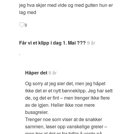
jeg hva skjer med vide og med gutten hun er
lag med
3
Får vi et klipp i dag 1. Mai ???
9 år
.
Håper det
9 år
Og sorry at jeg sier det, men jeg håpet
ikke det er et nytt bønneklipp. Jeg har sett
de, og det er fint – men trenger ikke flere
av de igjen. Heller ikke noe mere
bussgreier.
Trenger noe som viser at de snakker
sammen, løser opp vanskelige greier –
men tror at det er for tidlig å vente på