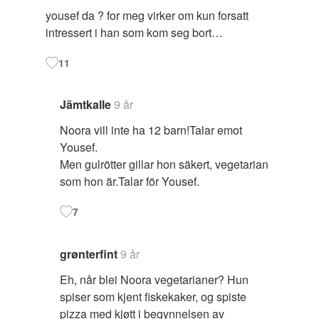
yousef da ? for meg virker om kun forsatt
intressert i han som kom seg bort…
11
Jämtkalle
9 år
Noora vill inte ha 12 barn!Talar emot
Yousef.
Men gulrötter gillar hon säkert, vegetarian
som hon är.Talar för Yousef.
7
grønterfint
9 år
Eh, når blei Noora vegetarianer? Hun
spiser som kjent fiskekaker, og spiste
pizza med kjøtt i begynnelsen av