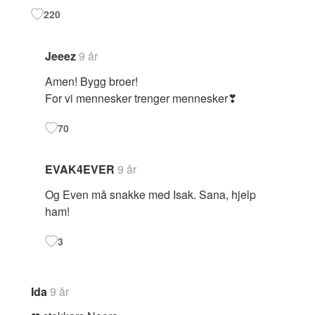
220
Jeeez
9 år
Amen! Bygg broer!
For vi mennesker trenger mennesker❣
70
EVAK4EVER
9 år
Og Even må snakke med Isak. Sana, hjelp
ham!
3
Ida
9 år