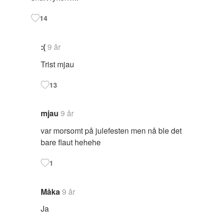
14
:(
9 år
Trist mjau
13
mjau
9 år
var morsomt på julefesten men nå ble det
bare flaut hehehe
1
Måka
9 år
Ja