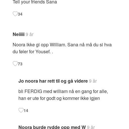
Tell your friends Sana
34
Neiiiii
9 år
Noora ikke gi opp William. Sana nå må du si hva
du føler for Yousef. .
73
Jo noora har rett til og gå videre
9 år
bli FERDIG med william nå en gang for alle,
han er ute for godt og kommer ikke igjen
14
Noora burde rydde opp med W
9 år