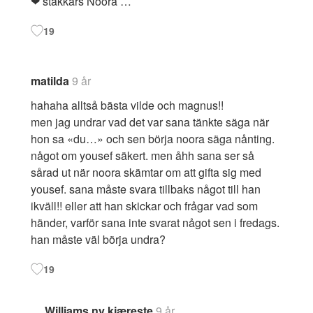
❤ stakkars Noora …
19
matilda
9 år
hahaha alltså bästa vilde och magnus!!
men jag undrar vad det var sana tänkte säga när
hon sa «du…» och sen börja noora säga nånting.
något om yousef säkert. men åhh sana ser så
sårad ut när noora skämtar om att gifta sig med
yousef. sana måste svara tillbaks något till han
ikväll!! eller att han skickar och frågar vad som
händer, varför sana inte svarat något sen i fredags.
han måste väl börja undra?
19
Williams ny kjæreste
9 år