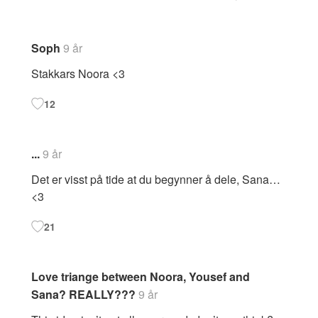
Soph
9 år
Stakkars Noora <3
12
...
9 år
Det er visst på tide at du begynner å dele, Sana…
<3
21
Love triange between Noora, Yousef and
Sana? REALLY???
9 år