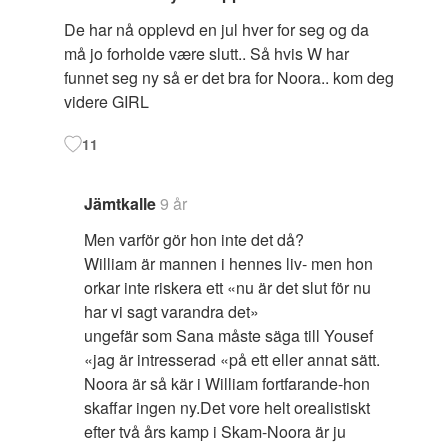
De har nå opplevd en jul hver for seg og da
må jo forholde være slutt.. Så hvis W har
funnet seg ny så er det bra for Noora.. kom deg
videre GIRL
11
Jämtkalle
9 år
Men varför gör hon inte det då?
William är mannen i hennes liv- men hon
orkar inte riskera ett «nu är det slut för nu
har vi sagt varandra det»
ungefär som Sana måste säga till Yousef
«jag är intresserad «på ett eller annat sätt.
Noora är så kär i William fortfarande-hon
skaffar ingen ny.Det vore helt orealistiskt
efter två års kamp i Skam-Noora är ju