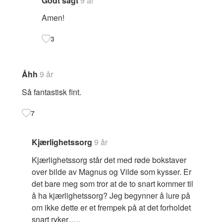
Godt sagt
9 år
Amen!
3
Åhh
9 år
Så fantastisk fint.
7
Kjærlighetssorg
9 år
Kjærlighetssorg står det med røde bokstaver
over bilde av Magnus og Vilde som kysser. Er
det bare meg som tror at de to snart kommer til
å ha kjærlighetssorg? Jeg begynner å lure på
om ikke dette er et frempek på at det forholdet
snart ryker…..