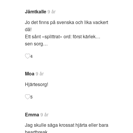
Jämtkalle
9 år
Jo det finns på svenska och lika vackert
då!
Ett sånt «splittrat» ord: först kärlek…
sen sorg…
4
Moa
9 år
Hjärtesorg!
5
Emma
9 år
Jag skulle säga krossat hjärta eller bara
heartbreak