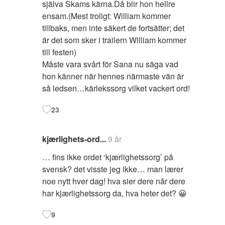
själva Skams kärna.Då blir hon hellre
ensam.(Mest troligt: William kommer
tillbaks, men inte säkert de fortsätter; det
är det som sker i trailern William kommer
till festen)
Måste vara svårt för Sana nu säga vad
hon känner när hennes närmaste vän är
så ledsen…kärlekssorg vilket vackert ord!
23
kjærlighets-ord...
9 år
… fins ikke ordet ‘kjærlighetssorg’ på
svensk? det visste jeg ikke… man lærer
noe nytt hver dag! hva sier dere når dere
har kjærlighetssorg da, hva heter det? 😀
9