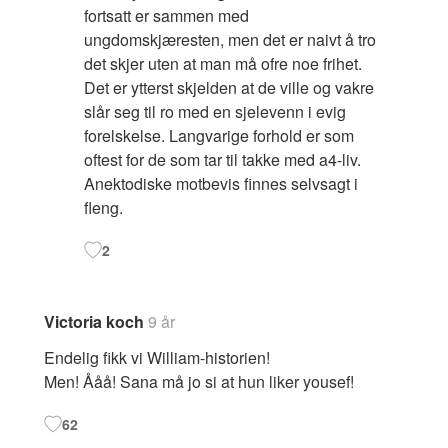
fortsatt er sammen med
ungdomskjæresten, men det er naivt å tro
det skjer uten at man må ofre noe frihet.
Det er ytterst skjelden at de ville og vakre
slår seg til ro med en sjelevenn i evig
forelskelse. Langvarige forhold er som
oftest for de som tar til takke med a4-liv.
Anektodiske motbevis finnes selvsagt i
fleng.
2
Victoria koch
9 år
Endelig fikk vi William-historien!
Men! Ååå! Sana må jo si at hun liker yousef!
62