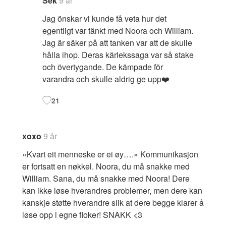
Sek
9 år
Jag önskar vi kunde få veta hur det
egentligt var tänkt med Noora och William.
Jag är säker på att tanken var att de skulle
hålla ihop. Deras kärlekssaga var så stake
och övertygande. De kämpade för
varandra och skulle aldrig ge upp❤️
21
xoxo
9 år
«Kvart eit menneske er ei øy….» Kommunikasjon
er fortsatt en nøkkel. Noora, du må snakke med
William. Sana, du må snakke med Noora! Dere
kan ikke løse hverandres problemer, men dere kan
kanskje støtte hverandre slik at dere begge klarer å
løse opp i egne floker! SNAKK <3