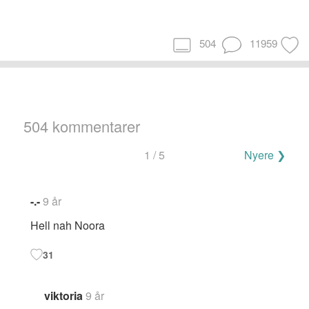
504
11959
504 kommentarer
Navigering
1 / 5
Nyere ❯
for
kommentarer
-.-
9 år
Hell nah Noora
31
viktoria
9 år