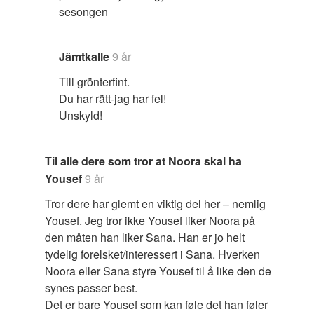
sesongen
Jämtkalle
9 år
Till grönterfint.
Du har rätt-jag har fel!
Unskyld!
Til alle dere som tror at Noora skal ha
Yousef
9 år
Tror dere har glemt en viktig del her – nemlig
Yousef. Jeg tror ikke Yousef liker Noora på
den måten han liker Sana. Han er jo helt
tydelig forelsket/interessert i Sana. Hverken
Noora eller Sana styre Yousef til å like den de
synes passer best.
Det er bare Yousef som kan føle det han føler