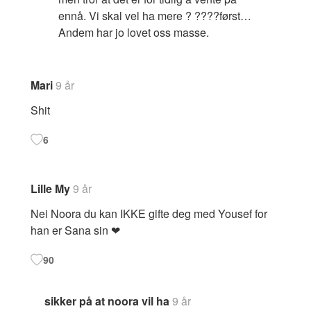
ennå. Vi skal vel ha mere ? ????først…
Andem har jo lovet oss masse.
Mari
9 år
Shit
6
Lille My
9 år
Nei Noora du kan IKKE gifte deg med Yousef for
han er Sana sin ❤
90
sikker på at noora vil ha
9 år