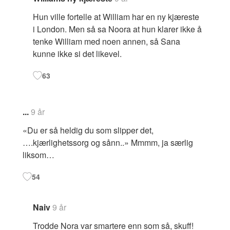
Hun ville fortelle at William har en ny kjæreste
i London. Men så sa Noora at hun klarer ikke å
tenke William med noen annen, så Sana
kunne ikke si det likevel.
63
...
9 år
«Du er så heldig du som slipper det,
….kjærlighetssorg og sånn..» Mmmm, ja særlig
liksom…
54
Naiv
9 år
Trodde Nora var smartere enn som så, skuff!