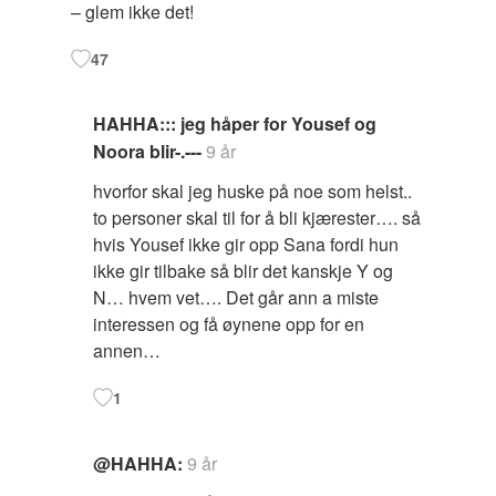
– glem ikke det!
47
HAHHA::: jeg håper for Yousef og
Noora blir-.---
9 år
hvorfor skal jeg huske på noe som helst..
to personer skal til for å bli kjærester…. så
hvis Yousef ikke gir opp Sana fordi hun
ikke gir tilbake så blir det kanskje Y og
N… hvem vet…. Det går ann a miste
interessen og få øynene opp for en
annen…
1
@HAHHA:
9 år