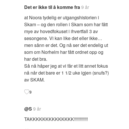
Det er ikke til å komme fra
9 år
at Noora tydelig er utgangshistorien i
Skam – og den rollen i Skam som har fått
mye av hovedfokuset i ihvertfall 3 av
sesongene. Vi kan like det eller ikke…
men sånn er det. Og nå ser det endelig ut
som om Norhelm har fått ordnet opp og
har det bra.
Så nå håper jeg at vi får et litt annet fokus
nå når det bare er 1 1/2 uke igjen (snufs?)
av SKAM.
9
@S
9 år
TAKKKKKKKKKKKKKK!!!!!!!!!!!!