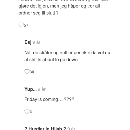
gjøre det igjen, men jeg håper og tror alt
ordner seg til slutt ?
57
Esj
9 år
Når de stråler og «alt er perfekt» da vet du
at shit is about to go down
30
Yup...
9 år
Friday is coming… ????
4
? Hustler in Hijab ?
9 år