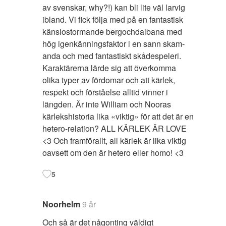
av svenskar, why?!) kan bli lite väl larvig
ibland. Vi fick följa med på en fantastisk
känslostormande bergochdalbana med
hög igenkänningsfaktor i en sann skam-
anda och med fantastiskt skådespeleri.
Karaktärerna lärde sig att överkomma
olika typer av fördomar och att kärlek,
respekt och förståelse alltid vinner i
längden. Är inte William och Nooras
kärlekshistoria lika «viktig» för att det är en
hetero-relation? ALL KÄRLEK ÄR LOVE
<3 Och framförallt, all kärlek är lika viktig
oavsett om den är hetero eller homo! <3
5
Noorhelm
9 år
Och så är det någonting väldigt