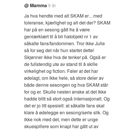
@ Mamma
9 år
Ja hva hendte med alt SKAM er…med
toleranse, kjærlighet og alt det der? SKAM
har på en sesong gått fra å være
geniærklært til å bli hatobjekt nr 1 av
såkalte fans/fandommen. Tror ikke Julie
så for seg det når hun startet dette!
Skjønner ikke hva de tenker på. Også er
de fullstendig ute av stand til å skille
virkelighet og fiction. Føler at det har
ødelagt, om ikke hele, så store deler av
både denne sesongen og hva SKAM står
for og er. Skulle nesten ønske at det ikke
hadde blitt så stort også internasjonalt. Og
det er jo litt spesielt: at såkalte fans skal
klare å ødelegge en sesong/serie slik. Og
ikke nok med det, men dette er unge
skuespillere som knapt har gått ut av