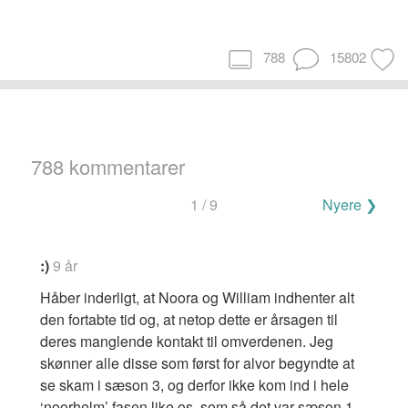
788
15802
788 kommentarer
Navigering
1 / 9
Nyere ❯
for
kommentarer
:)
9 år
Håber inderligt, at Noora og William indhenter alt
den fortabte tid og, at netop dette er årsagen til
deres manglende kontakt til omverdenen. Jeg
skønner alle disse som først for alvor begyndte at
se skam i sæson 3, og derfor ikke kom ind i hele
‘noorhelm’ fasen like os, som så det var sæson 1.