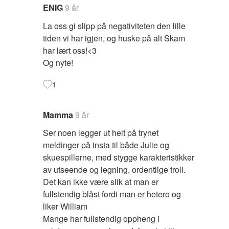
ENIG
9 år
La oss gi slipp på negativiteten den lille
tiden vi har igjen, og huske på alt Skam
har lært oss!<3
Og nyte!
1
Mamma
9 år
Ser noen legger ut helt på trynet
meldinger på insta til både Julie og
skuespillerne, med stygge karakteristikker
av utseende og legning, ordentlige troll.
Det kan ikke være slik at man er
fullstendig blåst fordi man er hetero og
liker William
Mange har fullstendig oppheng i