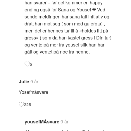
han svarer – før det kommer en happy
ending også for Sana og Yousef ❤ Ved
sende meldingen har sana tatt initiativ og
dratt han mot seg ( som med gulerota) ,
men det er hennes tur til å «holdes litt på
gress» ( som da han kastet gress i Din tur)
og vente på mer fra yousef slik han har
gått og ventet på noe fra henne.
5
Julie
9 år
Yosefmåsvare
225
yousefMÅsvare
9 år