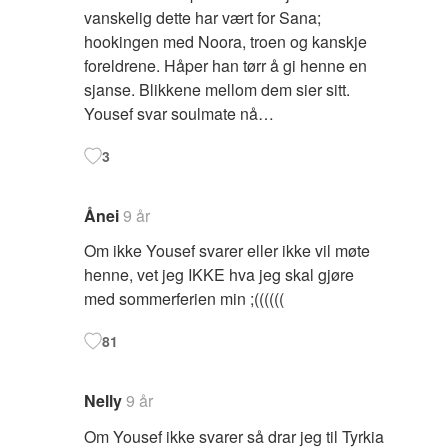
vanskelig dette har vært for Sana;
hookingen med Noora, troen og kanskje
foreldrene. Håper han tørr å gi henne en
sjanse. Blikkene mellom dem sier sitt.
Yousef svar soulmate nå…
3
Ånei
9 år
Om ikke Yousef svarer eller ikke vil møte
henne, vet jeg IKKE hva jeg skal gjøre
med sommerferien min ;((((((
81
Nelly
9 år
Om Yousef ikke svarer så drar jeg til Tyrkia