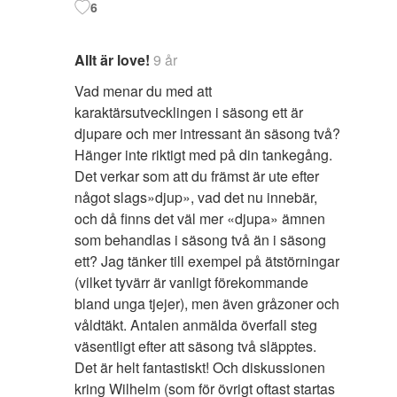
6
Allt är love!
9 år
Vad menar du med att
karaktärsutvecklingen i säsong ett är
djupare och mer intressant än säsong två?
Hänger inte riktigt med på din tankegång.
Det verkar som att du främst är ute efter
något slags»djup», vad det nu innebär,
och då finns det väl mer «djupa» ämnen
som behandlas i säsong två än i säsong
ett? Jag tänker till exempel på ätstörningar
(vilket tyvärr är vanligt förekommande
bland unga tjejer), men även gråzoner och
våldtäkt. Antalen anmälda överfall steg
väsentligt efter att säsong två släpptes.
Det är helt fantastiskt! Och diskussionen
kring Wilhelm (som för övrigt oftast startas