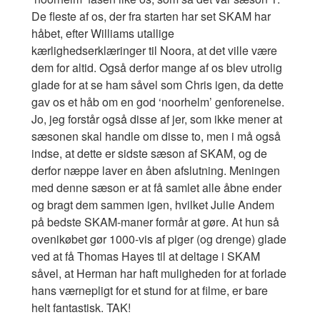
De fleste af os, der fra starten har set SKAM har
håbet, efter Williams utallige
kærlighedserklæringer til Noora, at det ville være
dem for altid. Også derfor mange af os blev utrolig
glade for at se ham såvel som Chris igen, da dette
gav os et håb om en god ‘noorhelm’ genforenelse.
Jo, jeg forstår også disse af jer, som ikke mener at
sæsonen skal handle om disse to, men i må også
indse, at dette er sidste sæson af SKAM, og de
derfor næppe laver en åben afslutning. Meningen
med denne sæson er at få samlet alle åbne ender
og bragt dem sammen igen, hvilket Julie Andem
på bedste SKAM-maner formår at gøre. At hun så
ovenikøbet gør 1000-vis af piger (og drenge) glade
ved at få Thomas Hayes til at deltage i SKAM
såvel, at Herman har haft muligheden for at forlade
hans værnepligt for et stund for at filme, er bare
helt fantastisk. TAK!