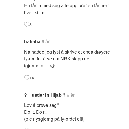
En får ta med seg alle oppturer en får her i
livet, si’!☀️
3
hahaha
9 år
Nå hadde jeg lyst å skrive et enda drøyere
fy-ord for å se om NRK slapp det
igjennom…. 😉
14
? Hustler in Hijab ?
9 år
Lov å prøve seg?
Do it. Do it.
(ble nysgjerrig på fy-ordet ditt)