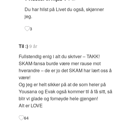
Du har hilst på Livet du også, skjønner
jeg.
3
Til :)
9 år
Fullstendig enig i alt du skriver – TAKK!
SKAM-fansa burde være mer rause mot
hverandre – de er jo det SKAM har lært oss å
være!
Og jeg er helt sikker på at de som heier på
Yousana og Evak også kommer til å få sitt, så
blir vi glade og fornøyde hele gjengen!
Alt er LOVE
64