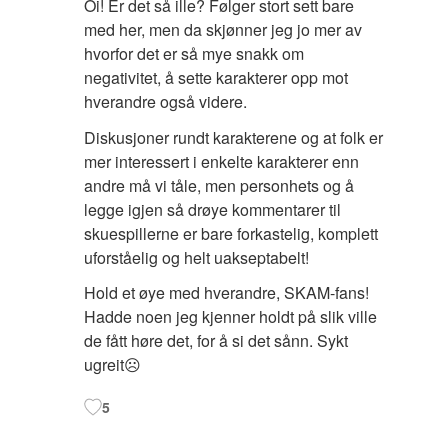
Oi! Er det så ille? Følger stort sett bare
med her, men da skjønner jeg jo mer av
hvorfor det er så mye snakk om
negativitet, å sette karakterer opp mot
hverandre også videre.
Diskusjoner rundt karakterene og at folk er
mer interessert i enkelte karakterer enn
andre må vi tåle, men personhets og å
legge igjen så drøye kommentarer til
skuespillerne er bare forkastelig, komplett
uforståelig og helt uakseptabelt!
Hold et øye med hverandre, SKAM-fans!
Hadde noen jeg kjenner holdt på slik ville
de fått høre det, for å si det sånn. Sykt
ugreit☹️
5