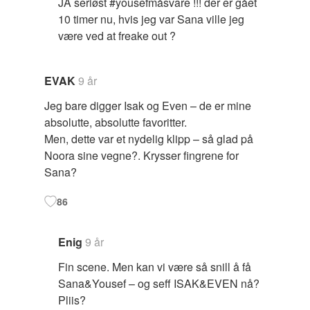
JA seriøst #yousefmåsvare !!! der er gået
10 timer nu, hvis jeg var Sana ville jeg
være ved at freake out ?
EVAK
9 år
Jeg bare digger Isak og Even – de er mine
absolutte, absolutte favoritter.
Men, dette var et nydelig klipp – så glad på
Noora sine vegne?. Krysser fingrene for
Sana?
86
Enig
9 år
Fin scene. Men kan vi være så snill å få
Sana&Yousef – og seff ISAK&EVEN nå?
Pliis?