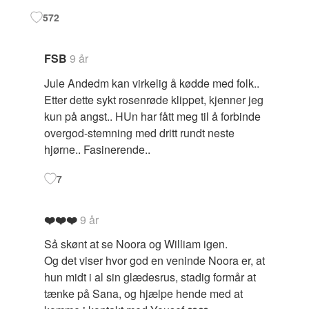
572
FSB
9 år
Jule Andedm kan virkelig å kødde med folk..
Etter dette sykt rosenrøde klippet, kjenner jeg
kun på angst.. HUn har fått meg til å forbinde
overgod-stemning med dritt rundt neste
hjørne.. Fasinerende..
7
❤️❤️❤️
9 år
Så skønt at se Noora og William igen.
Og det viser hvor god en veninde Noora er, at
hun midt i al sin glædesrus, stadig formår at
tænke på Sana, og hjælpe hende med at