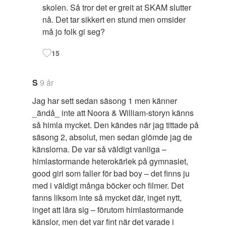
skolen. Så tror det er greit at SKAM slutter
nå. Det tar sikkert en stund men omsider
må jo folk gi seg?
15
S
9 år
Jag har sett sedan säsong 1 men känner
_ändå_ inte att Noora & William-storyn känns
så himla mycket. Den kändes när jag tittade på
säsong 2, absolut, men sedan glömde jag de
känslorna. De var så väldigt vanliga –
himlastormande heterokärlek på gymnasiet,
good girl som faller för bad boy – det finns ju
med i väldigt många böcker och filmer. Det
fanns liksom inte så mycket där, inget nytt,
inget att lära sig – förutom himlastormande
känslor, men det var fint när det varade i