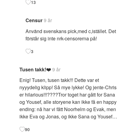
13
Censur
9 år
Använd svenskans pick,med c,istället. Det
förstår sig inte nrk-censorerna på!
3
Tusen takk!❤️
9 år
Enig! Tusen, tusen takk!!! Dette var et
nyyydelig klipp! Så mye lykke! Og jente-Chris
er hilarious!!!????Tror toget har gått for Sana
og Yousef, alle storyene kan ikke få en happy
ending: nå har vi fått Noorhelm og Evak, men
ikke Eva og Jonas, og ikke Sana og Yousef…
90