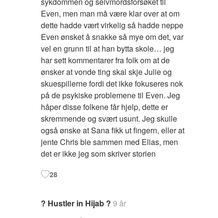
sykdommen og selvmordsforsøket til
Even, men man må være klar over at om
dette hadde vært virkelig så hadde neppe
Even ønsket å snakke så mye om det, var
vel en grunn til at han bytta skole… jeg
har sett kommentarer fra folk om at de
ønsker at vonde ting skal skje Julie og
skuespillerne fordi det ikke fokuseres nok
på de psykiske problemene til Even. Jeg
håper disse folkene får hjelp, dette er
skremmende og svært usunt. Jeg skulle
også ønske at Sana fikk ut fingern, eller at
jente Chris ble sammen med Elias, men
det er ikke jeg som skriver storien
28
? Hustler in Hijab ?
9 år