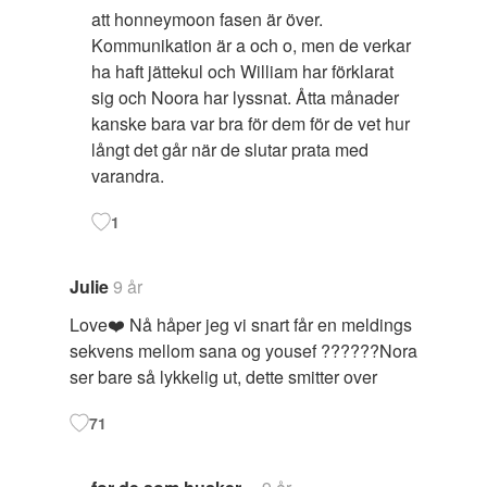
att honneymoon fasen är över.
Kommunikation är a och o, men de verkar
ha haft jättekul och William har förklarat
sig och Noora har lyssnat. Åtta månader
kanske bara var bra för dem för de vet hur
långt det går när de slutar prata med
varandra.
1
Julie
9 år
Love❤️ Nå håper jeg vi snart får en meldings
sekvens mellom sana og yousef ??????Nora
ser bare så lykkelig ut, dette smitter over
71