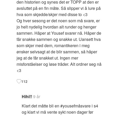
den historien og synes det er TOPP at den er
avsluttet på en fin måte. Så slipper vi å lure på
hva som skjedde/skjer med disse to <3
Og hver sesong er det noen som må svare, er
jo helt nydelig hvordan alt runder og henger
sammen. Håper at Yousef svarer nå. Håper de
får snakke sammen og snakke ut. Uansett hva
som skjer med dem, romantikeren i meg
ønsker selvsagt at de blir sammen, så håper
jeg at de får snakket ut. Ingen mer
misforståelser og løse tråder. Alt ordner seg nå
<3
112
Hihi!!
9 år
Klart det måtte bli en #yousefmåsvare i s4
og klart vi må vente sykt noen dager før