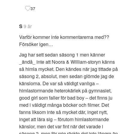
37
S
9 år
Varför kommer inte kommentarerna med??
Försöker igen…
Jag har sett sedan säsong 1 men känner
_ändå_ inte att Noora & William-storyn känns
så himla mycket. Den kändes när jag tittade på
säsong 2, absolut, men sedan glömde jag de
känslorna. De var så väldigt vanliga –
himlastormande heterokärlek på gymnasiet,
good girl som faller för bad boy – det finns ju
med i väldigt många böcker och filmer. Det
fanns liksom inte så mycket där, inget nytt,
inget att lära sig – förutom himlastormande
känslor, men det var fint när det varade i
säsong 2, men för mig räckte det inte längre än