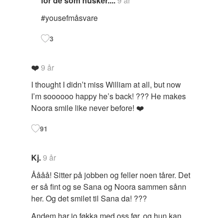
for de som husker....
9 år
#yousefmåsvare
3
❤️
9 år
I thought I didn’t miss William at all, but now
I’m soooooo happy he’s back! ??? He makes
Noora smile like never before! ❤️
91
Kj.
9 år
Åååå! Sitter på jobben og feller noen tårer. Det
er så fint og se Sana og Noora sammen sånn
her. Og det smilet til Sana da! ???
Andem har jo føkka med oss før, og hun kan