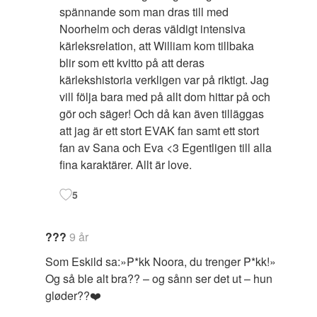
spännande som man dras till med
Noorhelm och deras väldigt intensiva
kärleksrelation, att William kom tillbaka
blir som ett kvitto på att deras
kärlekshistoria verkligen var på riktigt. Jag
vill följa bara med på allt dom hittar på och
gör och säger! Och då kan även tilläggas
att jag är ett stort EVAK fan samt ett stort
fan av Sana och Eva <3 Egentligen till alla
fina karaktärer. Allt är love.
5
???
9 år
Som Eskild sa:»P*kk Noora, du trenger P*kk!»
Og så ble alt bra?? – og sånn ser det ut – hun
gløder??❤️