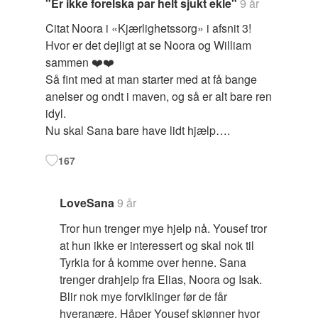
"Er ikke forelska par helt sjukt ekle"
9 år
Citat Noora i «Kjærlighetssorg» i afsnit 3!
Hvor er det dejligt at se Noora og William
sammen ❤️❤️
Så fint med at man starter med at få bange
anelser og ondt i maven, og så er alt bare ren
idyl.
Nu skal Sana bare have lidt hjælp….
167
LoveSana
9 år
Tror hun trenger mye hjelp nå. Yousef tror
at hun ikke er interessert og skal nok til
Tyrkia for å komme over henne. Sana
trenger drahjelp fra Elias, Noora og Isak.
Blir nok mye forviklinger før de får
hveranære. Håper Yousef skjønner hvor