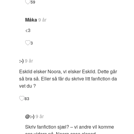
59
Måka
9 år
<3
3
:-)
9 år
Eskild elsker Noora, vi elsker Eskild. Dette går
så bra så. Eller så får du skrive litt fanfiction da
vet du ?
83
@:-)
9 år
Skriv fanfiction sjæl? – vi andre vil komme
oss videre nå. Noora case closed