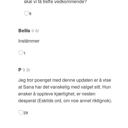
skal vi få treffe vedkommende?
9
Bellis
9 år
Instämmer
1
P
9 år
Jeg tror poenget med denne updaten er å vise
at Sana har det vanskelig med valget sitt. Hun
ønsker å oppleve kjærlighet, er nesten
desperat (Eskilds ord, om noe annet riktignok).
29