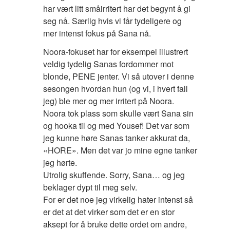
har vært litt småirritert har det begynt å gi
seg nå. Særlig hvis vi får tydeligere og
mer intenst fokus på Sana nå.
Noora-fokuset har for eksempel illustrert
veldig tydelig Sanas fordommer mot
blonde, PENE jenter. Vi så utover i denne
sesongen hvordan hun (og vi, i hvert fall
jeg) ble mer og mer irritert på Noora.
Noora tok plass som skulle vært Sana sin
og hooka til og med Yousef! Det var som
jeg kunne høre Sanas tanker akkurat da,
«HORE». Men det var jo mine egne tanker
jeg hørte.
Utrolig skuffende. Sorry, Sana… og jeg
beklager dypt til meg selv.
For er det noe jeg virkelig hater intenst så
er det at det virker som det er en stor
aksept for å bruke dette ordet om andre,