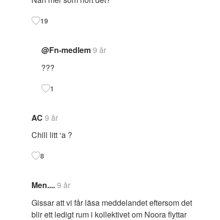
19
@Fn-medlem
9 år
???
1
AC
9 år
Chill litt ‘a ?
8
Men....
9 år
Gissar att vi får läsa meddelandet eftersom det
blir ett ledigt rum i kollektivet om Noora flyttar