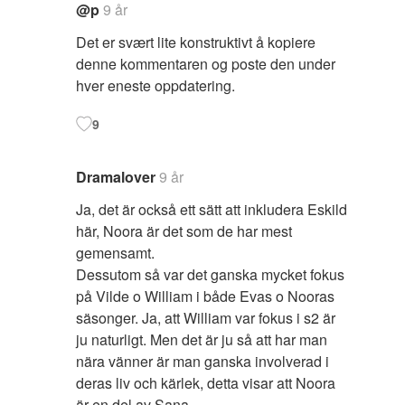
@p
9 år
Det er svært lite konstruktivt å kopiere
denne kommentaren og poste den under
hver eneste oppdatering.
9
Dramalover
9 år
Ja, det är också ett sätt att inkludera Eskild
här, Noora är det som de har mest
gemensamt.
Dessutom så var det ganska mycket fokus
på Vilde o William i både Evas o Nooras
säsonger. Ja, att William var fokus i s2 är
ju naturligt. Men det är ju så att har man
nära vänner är man ganska involverad i
deras liv och kärlek, detta visar att Noora
är en del av Sana.