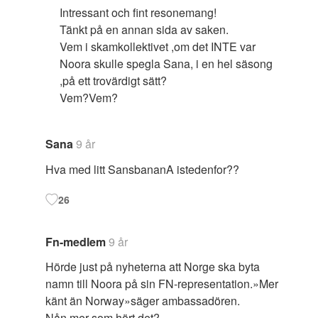
Intressant och fint resonemang!
Tänkt på en annan sida av saken.
Vem i skamkollektivet ,om det INTE var
Noora skulle spegla Sana, i en hel säsong
,på ett trovärdigt sätt?
Vem?Vem?
Sana
9 år
Hva med litt SansbananA istedenfor??
26
Fn-medlem
9 år
Hörde just på nyheterna att Norge ska byta
namn till Noora på sin FN-representation.»Mer
känt än Norway»säger ambassadören.
Nån mer som hört det?