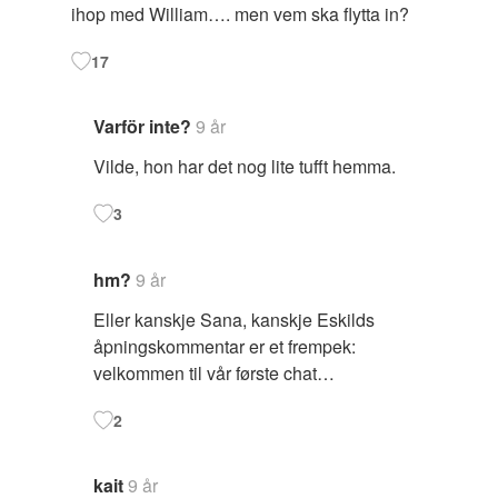
ihop med William…. men vem ska flytta in?
17
Varför inte?
9 år
Vilde, hon har det nog lite tufft hemma.
3
hm?
9 år
Eller kanskje Sana, kanskje Eskilds
åpningskommentar er et frempek:
velkommen til vår første chat…
2
kait
9 år