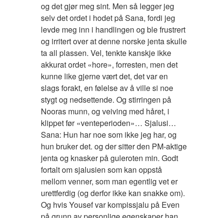
og det gjør meg sint. Men så legger jeg
selv det ordet i hodet på Sana, fordi jeg
levde meg inn i handlingen og ble frustrert
og irritert over at denne norske jenta skulle
ta all plassen. Vel, tenkte kanskje ikke
akkurat ordet «hore», forresten, men det
kunne like gjerne vært det, det var en
slags forakt, en følelse av å ville si noe
stygt og nedsettende. Og stirringen på
Nooras munn, og veiving med håret, i
klippet før «venteperioden»… Sjalusi…
Sana: Hun har noe som ikke jeg har, og
hun bruker det. og der sitter den PM-aktige
jenta og knasker på guleroten min. Godt
fortalt om sjalusien som kan oppstå
mellom venner, som man egentlig vet er
urettferdig (og derfor ikke kan snakke om).
Og hvis Yousef var kompissjalu på Even
på grunn av personlige egenskaper han