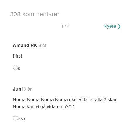
308 kommentarer
Navigering
1 / 4
Nyere ❯
for
kommentarer
Amund RK
9 år
First
6
Juni
9 år
Noora Noora Noora Noora okej vi fattar alla älskar
Noora kan vi gå vidare nu???
353