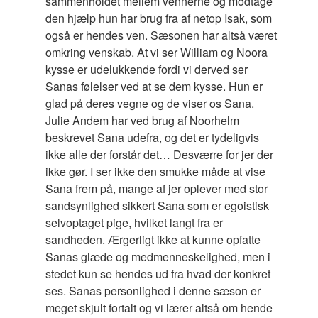
sammenholdet mellem vennerne og modtage
den hjælp hun har brug fra af netop Isak, som
også er hendes ven. Sæsonen har altså været
omkring venskab. At vi ser William og Noora
kysse er udelukkende fordi vi derved ser
Sanas følelser ved at se dem kysse. Hun er
glad på deres vegne og de viser os Sana.
Julie Andem har ved brug af Noorhelm
beskrevet Sana udefra, og det er tydeligvis
ikke alle der forstår det… Desværre for jer der
ikke gør. I ser ikke den smukke måde at vise
Sana frem på, mange af jer oplever med stor
sandsynlighed sikkert Sana som er egoistisk
selvoptaget pige, hvilket langt fra er
sandheden. Ærgerligt ikke at kunne opfatte
Sanas glæde og medmenneskelighed, men i
stedet kun se hendes ud fra hvad der konkret
ses. Sanas personlighed i denne sæson er
meget skjult fortalt og vi lærer altså om hende