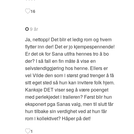
16
O
9 år
Ja, nettopp! Det blir et ledig rom og hvem
flytter inn der! Det er jo kjempespennende!
Er det ok for Sana utifra hennes tro å bo
der? I så fall en fin måte å vise en
selvstendiggjøring hos henne. Ellers er
vel Vilde den som i størst grad trenger å få
sitt eget sted så hun kan invitere folk hjem.
Kanksje DET viser seg å være poenget
med perlekjedet i traileren? Først blir hun
eksponert pga Sanas valg, men til slutt får
hun tilbake sin verdighet ved at hun får
rom i kollektivet? Håper på det!
1