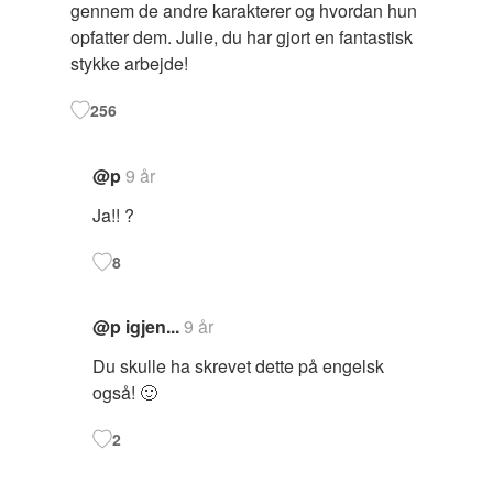
gennem de andre karakterer og hvordan hun
opfatter dem. Julie, du har gjort en fantastisk
stykke arbejde!
256
@p
9 år
Ja!! ?
8
@p igjen...
9 år
Du skulle ha skrevet dette på engelsk
også! 🙂
2