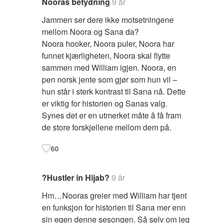
Nooras betydning
9 år
Jammen ser dere ikke motsetningene
mellom Noora og Sana da?
Noora hooker, Noora puler, Noora har
funnet kjærligheten, Noora skal flytte
sammen med William igjen. Noora, en
pen norsk jente som gjør som hun vil –
hun står i sterk kontrast til Sana nå. Dette
er viktig for historien og Sanas valg.
Synes det er en utmerket måte å få fram
de store forskjellene mellom dem på.
60
?Hustler in Hijab?
9 år
Hm…Nooras greier med William har tjent
en funksjon for historien til Sana mer enn
sin egen denne sesongen. Så selv om jeg