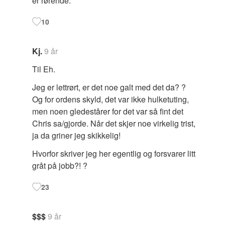
er rørende.
10
Kj.
9 år
Til Eh.
Jeg er lettrørt, er det noe galt med det da? ?
Og for ordens skyld, det var ikke hulketuting,
men noen gledestårer for det var så fint det
Chris sa/gjorde. Når det skjer noe virkelig trist,
ja da griner jeg skikkelig!
Hvorfor skriver jeg her egentlig og forsvarer litt
gråt på jobb?! ?
23
$$$
9 år