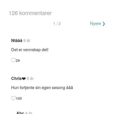
126 kommentarer
Navigering
1 / 2
Nyere ❯
for
kommentarer
Ntååå
9 år
Det er vennskap det!
29
Chris❤️
9 år
Hun fortjente sin egen sesong ååå
105
Abc
9 år