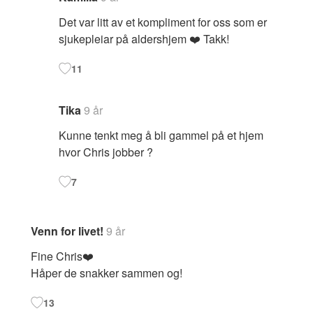
Det var litt av et kompliment for oss som er
sjukepleiar på aldershjem ❤️ Takk!
11
Tika
9 år
Kunne tenkt meg å bli gammel på et hjem
hvor Chris jobber ?
7
Venn for livet!
9 år
Fine Chris❤️
Håper de snakker sammen og!
13