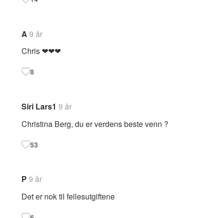
A
9 år
Chris ❤❤❤
8
Siri Lars1
9 år
Christina Berg, du er verdens beste venn ?
53
P
9 år
Det er nok til fellesutgiftene
6