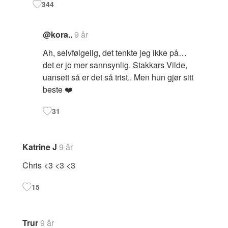
344
@kora..
9 år
Ah, selvfølgelig, det tenkte jeg ikke på…
det er jo mer sannsynlig. Stakkars Vilde,
uansett så er det så trist.. Men hun gjør sitt
beste ❤️
31
Katrine J
9 år
Chris <3 <3 <3
15
Trur
9 år