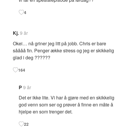
4
Kj.
9 år
Okei… nå griner jeg litt på jobb. Chris er bare
såååå fin. Penger ække stress og jeg er skikkelig
glad i deg ??????
164
P
9 år
Det er ikke lite. Vi har å gjøre med en skikkelig
god venn som ser og prøver å finne en måte å
hjelpe en som trenger det.
22