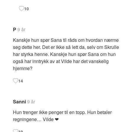
10
P
9 år
Kanskje hun spør Sana til råds om hvordan nærme
seg dette her. Det er ikke så lett da, selv om Skrulle
har styrka henne. Kanskje hun spør Sana om hun
også har inntrykk av at Vilde har det vanskelig
hjemme?
14
Sanni
9 år
Hun trenger ikke penger til en topp. Hun betaler
regningene… Vilde ❤
19