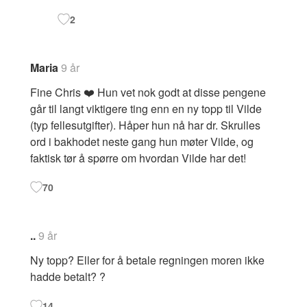
2
Maria
9 år
Fine Chris ❤️ Hun vet nok godt at disse pengene
går til langt viktigere ting enn en ny topp til Vilde
(typ fellesutgifter). Håper hun nå har dr. Skrulles
ord i bakhodet neste gang hun møter Vilde, og
faktisk tør å spørre om hvordan Vilde har det!
70
..
9 år
Ny topp? Eller for å betale regningen moren ikke
hadde betalt? ?
14