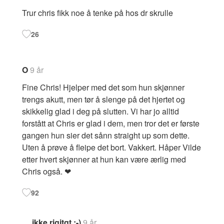
Trur chris fikk noe å tenke på hos dr skrulle
26
O
9 år
Fine Chris! Hjelper med det som hun skjønner
trengs akutt, men tør å slenge på det hjertet og
skikkelig glad i deg på slutten. Vi har jo alltid
forstått at Chris er glad i dem, men tror det er første
gangen hun sier det sånn straight up som dette.
Uten å prøve å fleipe det bort. Vakkert. Håper Vilde
etter hvert skjønner at hun kan være ærlig med
Chris også. ❤
92
ikke rigitgt ;-)
9 år