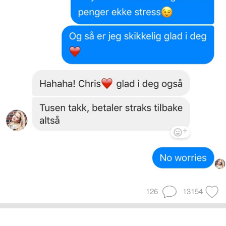
126
13154