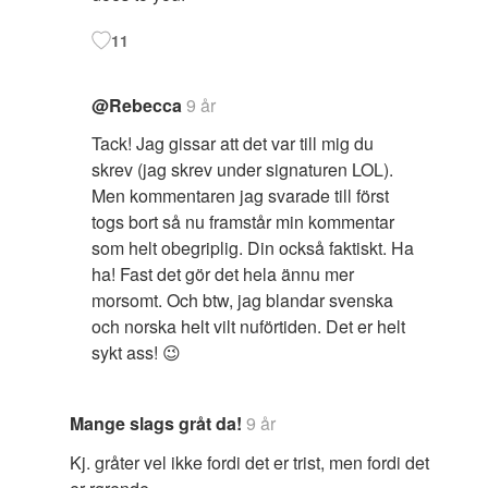
11
@Rebecca
9 år
Tack! Jag gissar att det var till mig du
skrev (jag skrev under signaturen LOL).
Men kommentaren jag svarade till först
togs bort så nu framstår min kommentar
som helt obegriplig. Din också faktiskt. Ha
ha! Fast det gör det hela ännu mer
morsomt. Och btw, jag blandar svenska
och norska helt vilt nuförtiden. Det er helt
sykt ass! 😉
Mange slags gråt da!
9 år
Kj. gråter vel ikke fordi det er trist, men fordi det