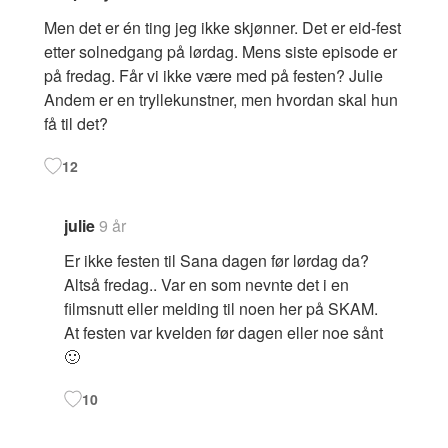
Men det er én ting jeg ikke skjønner. Det er eid-fest
etter solnedgang på lørdag. Mens siste episode er
på fredag. Får vi ikke være med på festen? Julie
Andem er en tryllekunstner, men hvordan skal hun
få til det?
12
julie
9 år
Er ikke festen til Sana dagen før lørdag da?
Altså fredag.. Var en som nevnte det i en
filmsnutt eller melding til noen her på SKAM.
At festen var kvelden før dagen eller noe sånt
🙂
10