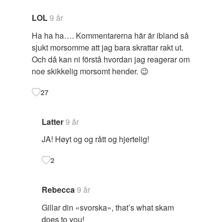
LOL
9 år
Ha ha ha…. Kommentarerna här är ibland så
sjukt morsomme att jag bara skrattar rakt ut.
Och då kan ni förstå hvordan jag reagerar om
noe skikkelig morsomt hender. 😉
27
Latter
9 år
JA! Høyt og og rått og hjertelig!
2
Rebecca
9 år
Gillar din «svorska», that’s what skam
does to you!