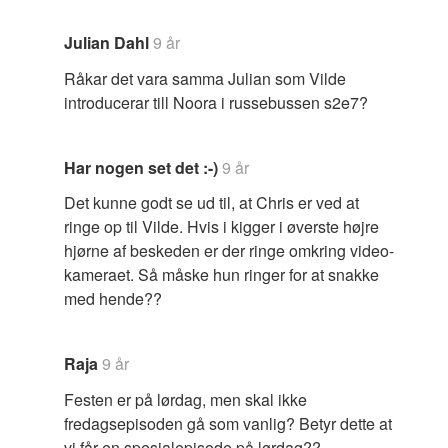
Julian Dahl
9 år
Råkar det vara samma Julian som Vilde
introducerar till Noora i russebussen s2e7?
Har nogen set det :-)
9 år
Det kunne godt se ud til, at Chris er ved at
ringe op til Vilde. Hvis i kigger i øverste højre
hjørne af beskeden er der ringe omkring video-
kameraet. Så måske hun ringer for at snakke
med hende??
Raja
9 år
Festen er på lørdag, men skal ikke
fredagsepisoden gå som vanlig? Betyr dette at
vi får en spesialepisode på lørdag??