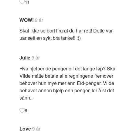
11
WOW!
9 år
Skal ikke se bort ifra at du har rett! Dette var
uansett en sykt bra tanke!! :))
Julie
9 år
Hva hjelper de pengene i det lange løp? Skal
Vilde måtte betale alle regningene fremover
behøver hun mye mer enn Eid-penger. Vilde
behøver annen hjelp enn penger, for å si det
sånn..
5
Love
9 år