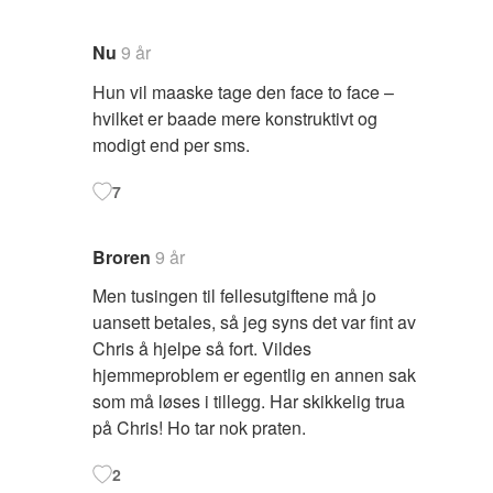
Nu
9 år
Hun vil maaske tage den face to face –
hvilket er baade mere konstruktivt og
modigt end per sms.
7
Broren
9 år
Men tusingen til fellesutgiftene må jo
uansett betales, så jeg syns det var fint av
Chris å hjelpe så fort. Vildes
hjemmeproblem er egentlig en annen sak
som må løses i tillegg. Har skikkelig trua
på Chris! Ho tar nok praten.
2