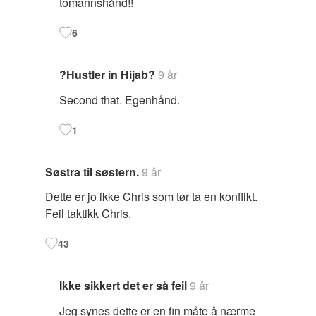
tomannshånd!!
6
?Hustler in Hijab?
9 år
Second that. Egenhånd.
1
Søstra til søstern.
9 år
Dette er jo ikke Chris som tør ta en konflikt.
Feil taktikk Chris.
43
Ikke sikkert det er så feil
9 år
Jeg synes dette er en fin måte å nærme