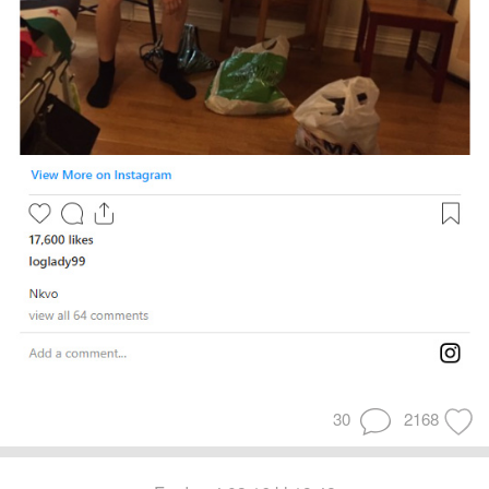
30
2168