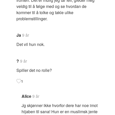
fronten. Det er mulig jeg tar feil, gleder meg
veldig til å følge med og se hvordan de
kommer til å tolke og takle ulike
problemstillinger.
Ja
9 år
Det vil hun nok.
?
9 år
Spiller det no rolle?
1
Alice
9 år
Jg skjønner ikke hvorfor dere har noe imot
hijaben til sana! Hun er en muslimsk jente