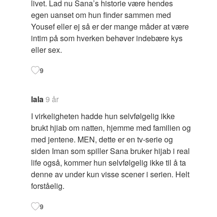
livet. Lad nu Sana’s historie være hendes
egen uanset om hun finder sammen med
Yousef eller ej så er der mange måder at være
intim på som hverken behøver indebære kys
eller sex.
9
lala
9 år
I virkeligheten hadde hun selvfølgelig ikke
brukt hjiab om natten, hjemme med familien og
med jentene. MEN, dette er en tv-serie og
siden Iman som spiller Sana bruker hijab i real
life også, kommer hun selvfølgelig ikke til å ta
denne av under kun visse scener i serien. Helt
forståelig.
9