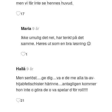
men vi får inte se hennes huvud.
17
Maria
9 år
Ikke umulig det nei, har tenkt på det
samme. Høres ut som en bra løsning 😉
1
Hallå
9 år
Men seriöst….ge dig…va e de me alla ta-av-
hijabfetischister härinne…antagligen kommer
hon inte o göra de o va spelar d för roll!!!!
21