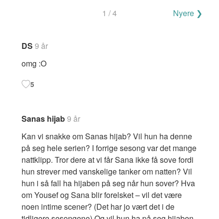
Navigering
1 / 4
Nyere ❯
for
kommentarer
DS
9 år
omg :O
5
Sanas hijab
9 år
Kan vi snakke om Sanas hijab? Vil hun ha denne
på seg hele serien? I forrige sesong var det mange
nattklipp. Tror dere at vi får Sana ikke få sove fordi
hun strever med vanskelige tanker om natten? Vil
hun i så fall ha hijaben på seg når hun sover? Hva
om Yousef og Sana blir forelsket – vil det være
noen intime scener? (Det har jo vært det i de
tidligere sesongene) Og vil hun ha på seg hijaben