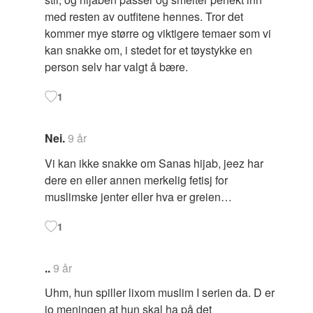
med resten av outfitene hennes. Tror det
kommer mye større og viktigere temaer som vi
kan snakke om, i stedet for et tøystykke en
person selv har valgt å bære.
1
Nei.
9 år
Vi kan ikke snakke om Sanas hijab, jeez har
dere en eller annen merkelig fetisj for
muslimske jenter eller hva er greien…
1
..
9 år
Uhm, hun spiller lixom muslim I serien da. D er
jo meningen at hun skal ha på det