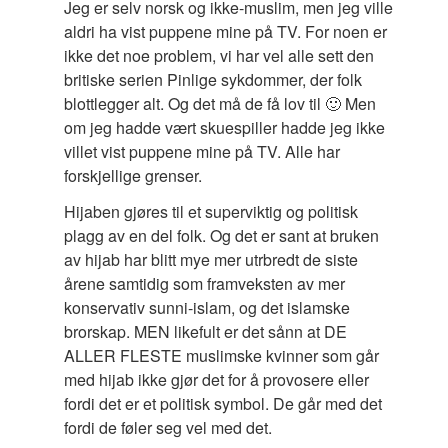
Jeg er selv norsk og ikke-muslim, men jeg ville
aldri ha vist puppene mine på TV. For noen er
ikke det noe problem, vi har vel alle sett den
britiske serien Pinlige sykdommer, der folk
blottlegger alt. Og det må de få lov til 🙂 Men
om jeg hadde vært skuespiller hadde jeg ikke
villet vist puppene mine på TV. Alle har
forskjellige grenser.
Hijaben gjøres til et superviktig og politisk
plagg av en del folk. Og det er sant at bruken
av hijab har blitt mye mer utrbredt de siste
årene samtidig som framveksten av mer
konservativ sunni-islam, og det islamske
brorskap. MEN likefult er det sånn at DE
ALLER FLESTE muslimske kvinner som går
med hijab ikke gjør det for å provosere eller
fordi det er et politisk symbol. De går med det
fordi de føler seg vel med det.