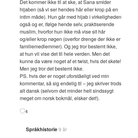
Det kommer ikke til at ske, at Sana smider
hijaben (så vi ser hendes hår eller krop på en
intim måde). Hun går med hijab i virkeligheden
også og er, ifølge hende selv, praktiserende
muslim, hvorfor hun ikke må vise sit hår
og/eller krop nøgen (overfor drenge der ikke er
familiemedlemmer). Og jeg tror bestemt ikke,
at hun vil vise det til hele verden. Men det
kunne da være noget af et twist, hvis det skete!
Men jeg tror det bestemt ikke.
PS. hvis der er noget uforståeligt ved min
kommentar, så sig endelig til – jeg skriver trods
alt dansk (selvom det minder helt sindssygt
meget om norsk bokmål, elsker det!).
4
Språkhistorie
9 år