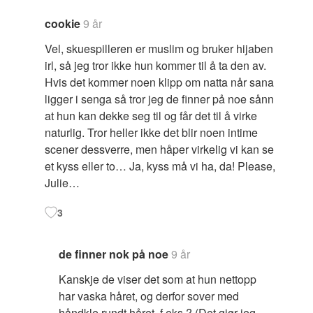
cookie
9 år
Vel, skuespilleren er muslim og bruker hijaben
irl, så jeg tror ikke hun kommer til å ta den av.
Hvis det kommer noen klipp om natta når sana
ligger i senga så tror jeg de finner på noe sånn
at hun kan dekke seg til og får det til å virke
naturlig. Tror heller ikke det blir noen intime
scener dessverre, men håper virkelig vi kan se
et kyss eller to… Ja, kyss må vi ha, da! Please,
Julie…
3
de finner nok på noe
9 år
Kanskje de viser det som at hun nettopp
har vaska håret, og derfor sover med
håndkle rundt håret, f.eks.? (Det gjør jeg