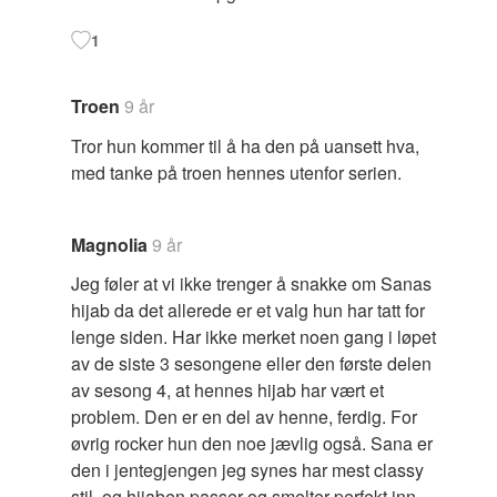
1
Troen
9 år
Tror hun kommer til å ha den på uansett hva,
med tanke på troen hennes utenfor serien.
Magnolia
9 år
Jeg føler at vi ikke trenger å snakke om Sanas
hijab da det allerede er et valg hun har tatt for
lenge siden. Har ikke merket noen gang i løpet
av de siste 3 sesongene eller den første delen
av sesong 4, at hennes hijab har vært et
problem. Den er en del av henne, ferdig. For
øvrig rocker hun den noe jævlig også. Sana er
den i jentegjengen jeg synes har mest classy
stil, og hijaben passer og smelter perfekt inn