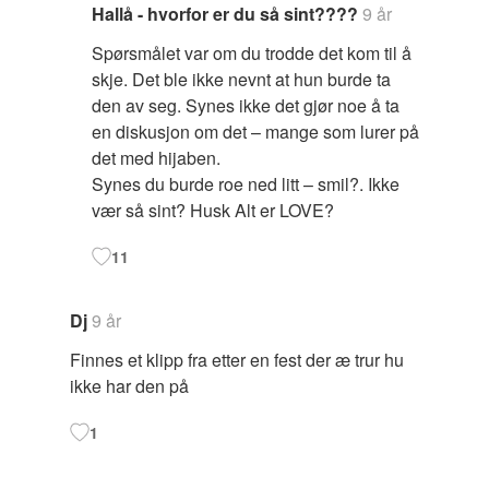
Hallå - hvorfor er du så sint????
9 år
Spørsmålet var om du trodde det kom til å
skje. Det ble ikke nevnt at hun burde ta
den av seg. Synes ikke det gjør noe å ta
en diskusjon om det – mange som lurer på
det med hijaben.
Synes du burde roe ned litt – smil?. Ikke
vær så sint? Husk Alt er LOVE?
11
Dj
9 år
Finnes et klipp fra etter en fest der æ trur hu
ikke har den på
1