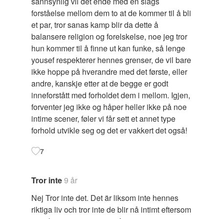
sannsynlig vil det ende med en slags
forståelse mellom dem to at de kommer til å bli
et par, tror sanas kamp blir da dette å
balansere religion og forelskelse, noe jeg tror
hun kommer til å finne ut kan funke, så lenge
yousef respekterer hennes grenser, de vil bare
ikke hoppe på hverandre med det første, eller
andre, kanskje etter at de begge er godt
inneforstått med forholdet dem i mellom. Igjen,
forventer jeg ikke og håper heller ikke på noe
intime scener, føler vi får sett et annet type
forhold utvikle seg og det er vakkert det også!
7
Tror inte
9 år
Nej Tror inte det. Det är liksom inte hennes
riktiga liv och tror inte de blir nå intimt eftersom