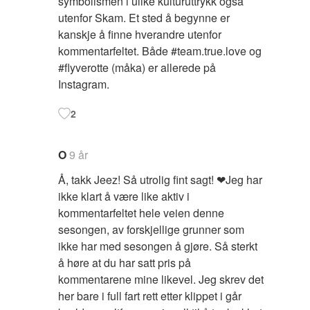
symbolismen i ulike kulturuttrykk også
utenfor Skam. Et sted å begynne er
kanskje å finne hverandre utenfor
kommentarfeltet. Både #team.true.love og
#flyverotte (måka) er allerede på
Instagram.
2
O
9 år
Å, takk Jeez! Så utrolig fint sagt! ❤Jeg har
ikke klart å være like aktiv i
kommentarfeltet hele veien denne
sesongen, av forskjellige grunner som
ikke har med sesongen å gjøre. Så sterkt
å høre at du har satt pris på
kommentarene mine likevel. Jeg skrev det
her bare i full fart rett etter klippet i går