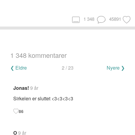
1 348
45891
1 348 kommentarer
Navigering
❮ Eldre
2 / 23
Nyere ❯
for
kommentarer
Jonas!
9 år
Sirkelen er sluttet <3<3<3<3
86
O
9 år