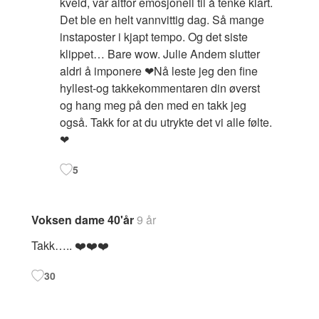
kveld, var altfor emosjonell til å tenke klart.
Det ble en helt vannvittig dag. Så mange
instaposter i kjapt tempo. Og det siste
klippet… Bare wow. Julie Andem slutter
aldri å imponere ❤Nå leste jeg den fine
hyllest-og takkekommentaren din øverst
og hang meg på den med en takk jeg
også. Takk for at du utrykte det vi alle følte.
❤
5
Voksen dame 40'år
9 år
Takk….. ❤️❤️❤️
30