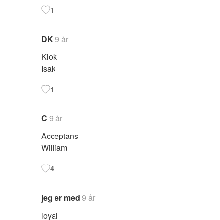
1
DK
9 år
Klok
Isak
1
C
9 år
Acceptans
William
4
jeg er med
9 år
loyal