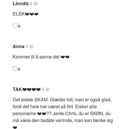
Linndiz
9 år
ELSK❤️❤️❤️
8
Anna
9 år
Kommer til å savne det ❤️❤️
8
TAK❤️❤️❤️❤️
9 år
Det sidste SKAM. Græder lidt, men er også glad,
fordi det hele har været så fint. Elsker alle
personerne ❤️❤️?? Jente-Chris, du er SKØN, du
må være den bedste veninde, man kan tænke sig
❤️