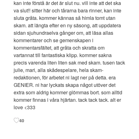
kan inte förstå är det är slut nu. vill inte att det ska
va slut!! sitter här och tårarna bara rinner, kan inte
sluta gråta. kommer kännas så himla tomt utan
skam. att längta efter en ny säsong, att uppdatera
sidan sjuhundraelva gånger om, att läsa allas
kommentarer och se gemenskapen i
kommentarsfältet, att gråta och skratta om
vartannat till fantastiska klipp. kommer sakna
precis varenda liten liten sak med skam. tusen tack
julie, mari, alla skådespelare, hela skam-
redaktionen, för arbetet ni lagt ner på detta. era
GENIER. ni har lyckats skapa något utöver det
extra som aldrig kommer glömmas bort. som alltid
kommer finnas i våra hjärtan. tack tack tack. alt er
love <333
40