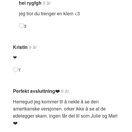
hei rygfgh
9 år
jeg tror du trenger en klem <3
2
Kristin
9 år
❤
7
Perfekt avsluttning❤️
9 år
Herregud jeg kommer til å nekte å se den
amerikanske versjonen. orker ikke å se at de
ødelegger skam. ingen får det til som Julie og Mari
❤️