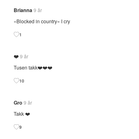
Brianna
9 år
«Blocked in country» I cry
1
❤️
9 år
Tusen takk❤️❤️❤️
10
Gro
9 år
Takk ❤️
9