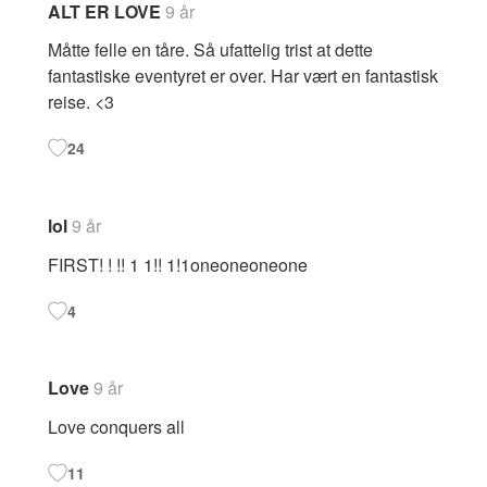
ALT ER LOVE
9 år
Måtte felle en tåre. Så ufattelig trist at dette
fantastiske eventyret er over. Har vært en fantastisk
reise. <3
24
lol
9 år
FIRST! ! !! 1 1!! 1!1oneoneoneone
4
Love
9 år
Love conquers all
11