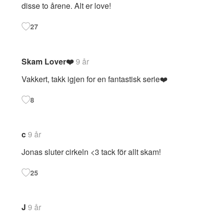
disse to årene. Alt er love!
27
Skam Lover❤️
9 år
Vakkert, takk igjen for en fantastisk serie❤️
8
c
9 år
Jonas sluter cirkeln <3 tack för allt skam!
25
J
9 år