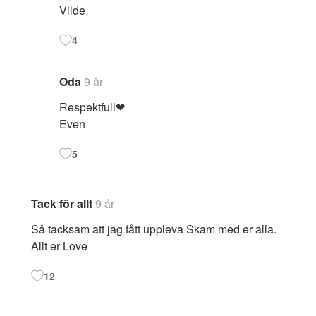
Vilde
4
Oda
9 år
Respektfull❤
Even
5
Tack för allt
9 år
Så tacksam att jag fått uppleva Skam med er alla.
Allt er Love
12