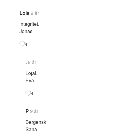
Lola
9 år
integritet.
Jonas
4
.
9 år
Lojal.
Eva
4
P
9 år
Bergensk
Sana