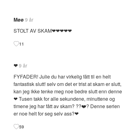
Møø
9 år
STOLT AV SKAM❤❤❤❤❤
11
❤
9 år
FYFADER! Julie du har virkelig fått til en helt
fantastisk slutt! selv om det er trist at skam er slutt,
kan jeg ikke tenke meg noe bedre slutt enn denne
❤ Tusen takk for alle sekundene, minuttene og
timene jeg har fått av skam? ??❤️? Denne serien
er noe helt for seg selv ass?❤
59