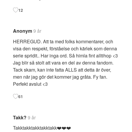
12
Anonym
9 år
HERREGUD. Att ta med folks kommentarer, och
visa den respekt, förståelse och kärlek som denna
serie spridit.. Har inga ord. Så himla fint alltihop <3
Jag blir så stolt att vara en del av denna fandom.
Tack skam, kan inte fatta ALLS att detta är över,
men när jag gör det kommer jag gråta. Fy fan.
Perfekt avslut <3
61
Takk?
9 år
Takktakktakktakktakk❤️❤️❤️