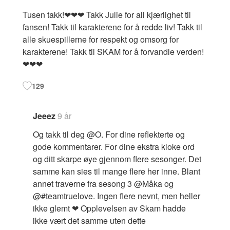
Tusen takk!❤❤❤ Takk Julie for all kjærlighet til
fansen! Takk til karakterene for å redde liv! Takk til
alle skuespillerne for respekt og omsorg for
karakterene! Takk til SKAM for å forvandle verden!
❤❤❤
129
Jeeez
9 år
Og takk til deg @O. For dine reflekterte og
gode kommentarer. For dine ekstra kloke ord
og ditt skarpe øye gjennom flere sesonger. Det
samme kan sies til mange flere her inne. Blant
annet traverne fra sesong 3 @Måka og
@#teamtruelove. Ingen flere nevnt, men heller
ikke glemt ❤ Opplevelsen av Skam hadde
ikke vært det samme uten dette