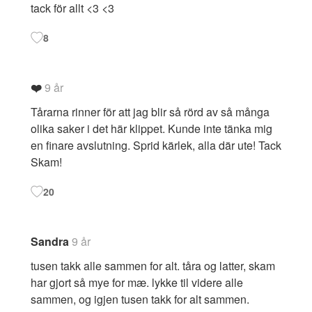
tack för allt <3 <3
8
❤️
9 år
Tårarna rinner för att jag blir så rörd av så många
olika saker i det här klippet. Kunde inte tänka mig
en finare avslutning. Sprid kärlek, alla där ute! Tack
Skam!
20
Sandra
9 år
tusen takk alle sammen for alt. tåra og latter, skam
har gjort så mye for mæ. lykke til videre alle
sammen, og igjen tusen takk for alt sammen.