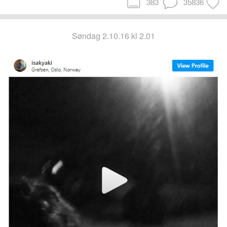
383
35836
søndag 2.10.16 kl 2.01