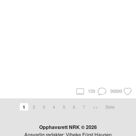
159
36899
1
2
3
4
5
6
7
>>
Siste
Opphavsrett NRK © 2026
Ansvarlig redaktør: Vibeke Fürst Haugen