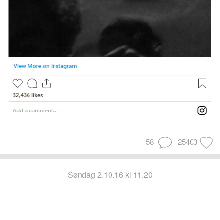
58
25403
søndag 2.10.16 kl 11.20