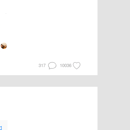
317
10036