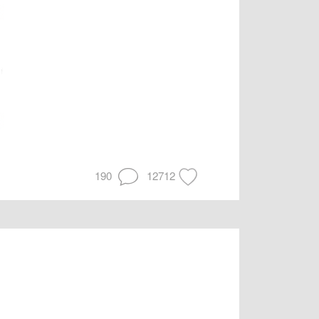
190
12712