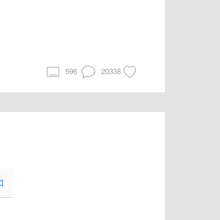
596
20338