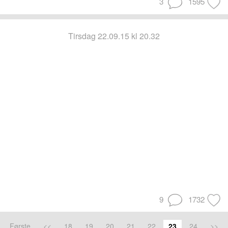
3
1595
tirsdag 22.09.15 kl 20.32
9
1732
Første
<<
18
19
20
21
22
23
24
>>