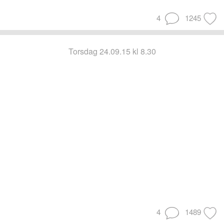
4
1245
torsdag 24.09.15 kl 8.30
4
1489