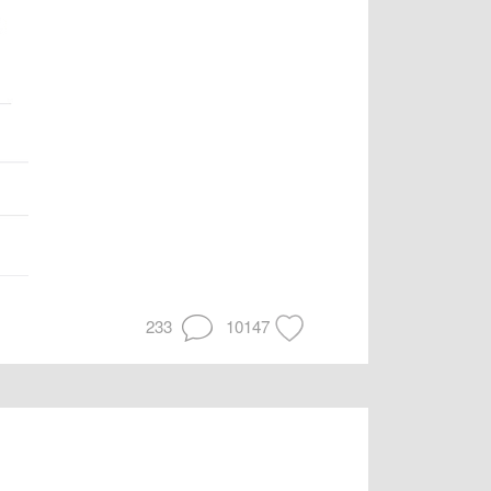
233
10147