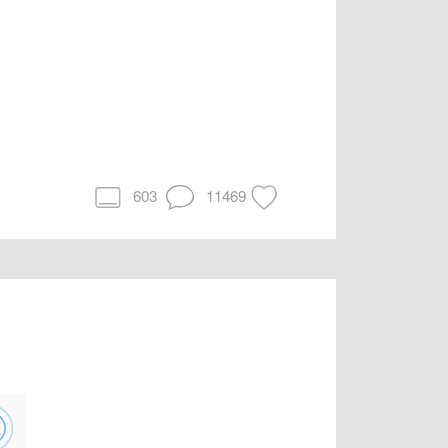
603
11469